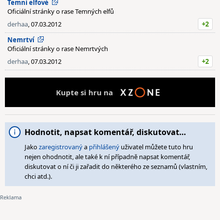
Temní elfové
Oficiální stránky o rase Temných elfů
derhaa
, 07.03.2012
+2
Nemrtví
Oficiální stránky o rase Nemrtvých
derhaa
, 07.03.2012
+2
Kupte si hru na
Hodnotit, napsat komentář, diskutovat…
Jako
zaregistrovaný
a
přihlášený
uživatel můžete tuto hru
nejen ohodnotit, ale také k ní případně napsat komentář,
diskutovat o ní či ji zařadit do některého ze seznamů (vlastním,
chci atd.).