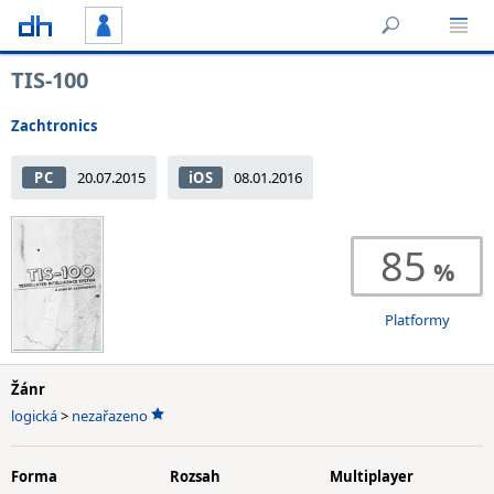
TIS-100
Zachtronics
PC
20.07.2015
iOS
08.01.2016
85
Platformy
Žánr
logická
>
nezařazeno
Forma
Rozsah
Multiplayer