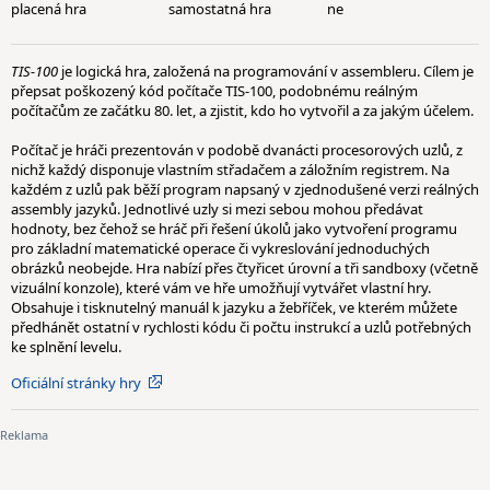
placená hra
samostatná hra
ne
TIS-100
je logická hra, založená na programování v assembleru. Cílem je
přepsat poškozený kód počítače TIS-100, podobnému reálným
počítačům ze začátku 80. let, a zjistit, kdo ho vytvořil a za jakým účelem.
Počítač je hráči prezentován v podobě dvanácti procesorových uzlů, z
nichž každý disponuje vlastním střadačem a záložním registrem. Na
každém z uzlů pak běží program napsaný v zjednodušené verzi reálných
assembly jazyků. Jednotlivé uzly si mezi sebou mohou předávat
hodnoty, bez čehož se hráč při řešení úkolů jako vytvoření programu
pro základní matematické operace či vykreslování jednoduchých
obrázků neobejde. Hra nabízí přes čtyřicet úrovní a tři sandboxy (včetně
vizuální konzole), které vám ve hře umožňují vytvářet vlastní hry.
Obsahuje i tisknutelný manuál k jazyku a žebříček, ve kterém můžete
předhánět ostatní v rychlosti kódu či počtu instrukcí a uzlů potřebných
ke splnění levelu.
Oficiální stránky hry