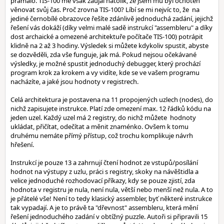
pramálo. TIS-100 mě však zaujal natolik, že jsem mu byl ochoten
věnovat svůj čas. Proč zrovna TIS-100? Líbí se mi nejvíc to, že na
jediné černobílé obrazovce řešíte zdánlivě jednoduchá zadání, jejichž
řešení vás dokáží (díky velmi malé sadě instrukcí "assembleru" a díky
dost archaické a omezené architektuře počítače TIS-100) potrápit
klidně na 2 až 3 hodiny. Výsledek si můžete kdykoliv spustit, abyste
se dozvěděli, zda vše funguje, jak má. Pokud nejsou očekávané
výsledky, je možné spustit jednoduchý debugger, který prochází
program krok za krokem a vy vidíte, kde se ve vašem programu
nacházíte, a jaké jsou hodnoty v registrech.
Celá architektura je postavena na 11 propojených uzlech (nodes), do
nichž zapisujete instrukce. Platí zde omezení max. 12 řádků kódu na
jeden uzel. Každý uzel má 2 registry, do nichž můžete hodnoty
ukládat, přičítat, odečítat a měnit znaménko. Ovšem k tomu
druhému nemáte přímý přístup, což trochu komplikuje návrh
hřešení.
Instrukcí je pouze 13 a zahrnují čtení hodnot ze vstupů/posílání
hodnot na výstupy z uzlu, práci s registry, skoky na návěštidla a
velice jednoduché rozhodovací příkazy, kdy se pouze zjistí, zda
hodnota v registru je nula, není nula, větší nebo menší než nula. A to
je přátelé vše! Není to tedy klasický assembler, byť některé instrukce
tak vypadají. A je to právě ta "dřevnost" assembleru, která mění
řešení jednoduchého zadání v obtížný puzzle. Autoři si připravili 15