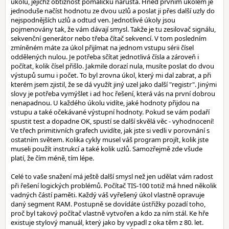
úkolů, jejichž obtížnost pomaličku narůstá. Hned prvním úkolem je
jednoduše načíst hodnotu ze dvou uzlů a poslat ji přes další uzly do
nejspodnějších uzlů a odtud ven. Jednotlivé úkoly jsou
pojmenovány tak, že vám dávají smysl. Takže je tu zesilovač signálu,
sekvenční generátor nebo třeba čítač sekvencí. V tom posledním
zmíněném máte za úkol přijímat na jednom vstupu sérii čísel
oddělených nulou. Je potřeba sčítat jednotlivá čísla a zároveň i
počítat, kolik čísel přišlo. Jakmile dorazí nula, musíte poslat do dvou
výstupů sumu i počet. To byl zrovna úkol, který mi dal zabrat, a při
kterém jsem zjistil, že se dá využít jiný uzel jako další "registr". Jinými
slovy je potřeba vymýšlet i ad hoc řešení, která vás na první dobrou
nenapadnou. U každého úkolu vidíte, jaké hodnoty přijdou na
vstupu a také očekávané výstupní hodnoty. Pokud se vám podaří
spustit test a dopadne OK, spustí se další skvělá věc - vyhodnocení!
Ve třech primitivních grafech uvidíte, jak jste si vedli v porovnání s
ostatním světem. Kolika cykly musel váš program projít, kolik jste
museli použít instrukcí a také kolik uzlů. Samozřejmě zde všude
platí, že čím méně, tím lépe.
Celé to vaše snažení má ještě další smysl než jen udělat vám radost
při řešení logických problémů. Počítač TIS-100 totiž má hned několik
vadných částí paměti. Každý váš vyřešený úkol vlastně opravuje
daný segment RAM. Postupně se dovídáte ústřižky pozadí toho,
proč byl takový počítač vlastně vytvořen a kdo za ním stál. Ke hře
existuje stylový manuál, který jako by vypadl z oka těm z 80. let.