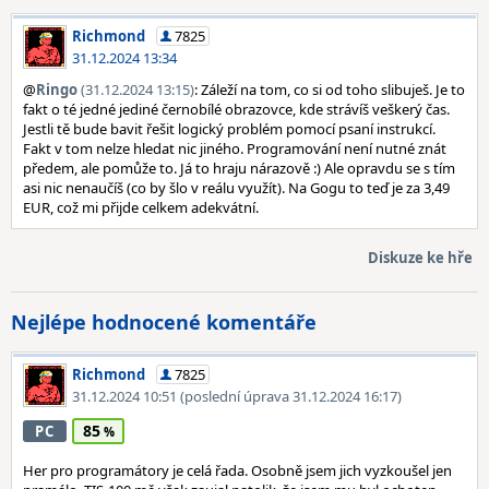
Richmond
7825
31.12.2024 13:34
@
Ringo
(31.12.2024 13:15)
: Záleží na tom, co si od toho slibuješ. Je to
fakt o té jedné jediné černobílé obrazovce, kde strávíš veškerý čas.
Jestli tě bude bavit řešit logický problém pomocí psaní instrukcí.
Fakt v tom nelze hledat nic jiného. Programování není nutné znát
předem, ale pomůže to. Já to hraju nárazově :) Ale opravdu se s tím
asi nic nenaučíš (co by šlo v reálu využít). Na Gogu to teď je za 3,49
EUR, což mi přijde celkem adekvátní.
Diskuze ke hře
Nejlépe hodnocené komentáře
Richmond
7825
31.12.2024 10:51
(poslední úprava 31.12.2024 16:17)
85
PC
Her pro programátory je celá řada. Osobně jsem jich vyzkoušel jen