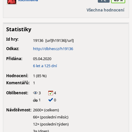
Všechna hodnocení
Statistiky
Id hry:
19136
Odkaz:
http://dbher.cz/h19136
Přidána:
05.04.2020
6 let a 125 dní
Hodnocení:
1 (85 %)
Komentářů:
1
Oblíbenost:
3
4
1
0
Návštěvnost:
2600× (celkem)
66× (poslední měsíc)
12× (poslední týden)
3× (dnes)