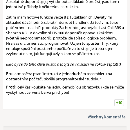
Absolutně doporučuji jej vytisknout a důkladně pročíst, jsou tam i
jednotlivé příklady k některým instrukcím.
Zatím mám hotové funkční verze 8 z 15 základních. Devátý mi
aktuálně dává hodně zabrat (interrupt handler). Už teď vím, že se
poté vrhnu i na další produkty Zachtronics, asi nejvíce Last Call BBS a
Shenzen I/O . A dovolím si TIS-100 doporučit opravdu každému
(včetně ne-programátorů), protože jde spíše o logické problémy.
Hra vás určitě nenaučí programovat. Už jen to spuštění hry, který
emuluje spuštění prastarého počítače za to stojí! Je třeba si jen
zvyknout na to, jak fungují uzly a kam se píší instrukce.
(kdo by se do toho chtěl pustit, nebojte se v diskusi na cokoliv zeptat) :)
Pro:
atmosféra psaní instrukcí v jednoduchém assembleru na
obstarožním počítači, skvělé programátorské "sudoku"
Proti:
celý čas koukáte na jednu černobílou obrazovku (kde se může
vyskytnout červená barva při chybě)
+10
Všechny komentáře