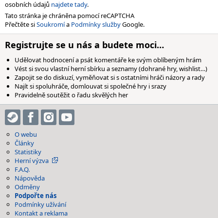
osobních údajů
najdete tady
.
Tato stránka je chráněna pomocí reCAPTCHA
Přečtěte si
Soukromí
a
Podmínky služby
Google.
Registrujte se u nás a budete moci…
Udělovat hodnocení a psát komentáře ke svým oblíbeným hrám
Vést si svou vlastní herní sbírku a seznamy (dohrané hry, wishlist…)
Zapojit se do diskuzí, vyměňovat si s ostatními hráči názory a rady
Najít si spoluhráče, domlouvat si společné hry i srazy
Pravidelně soutěžit o řadu skvělých her
O webu
Články
Statistiky
Herní výzva
F.A.Q.
Nápověda
Odměny
Podpořte nás
Podmínky užívání
Kontakt a reklama