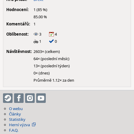
Hodnocení:
1 (85 %)
85.00 %
Komentářů:
1
Oblíbenost:
3
4
1
0
Návštěvnost:
2603× (celkem)
64× (poslední měsíc)
13× (poslední týden)
0× (dnes)
Průměrně 1.12× za den
O webu
Články
Statistiky
Herní výzva
F.A.Q.