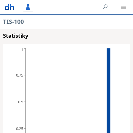
TIS-100
Statistiky
1
0.75
0.5
0.25