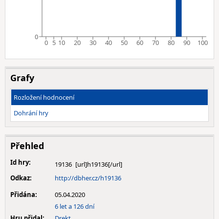
0
0
5
10
20
30
40
50
60
70
80
90
100
Grafy
Rozložení hodnocení
Dohrání hry
Přehled
Id hry:
19136
Odkaz:
http://dbher.cz/h19136
Přidána:
05.04.2020
6 let a 126 dní
Hru přidal:
Drekt