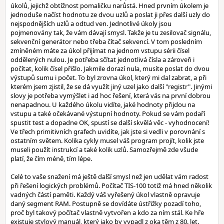
úkolů, jejichž obtížnost pomaličku narůstá. Hned prvním úkolem je
jednoduše načíst hodnotu ze dvou uzlů a poslat ji přes další uzly do
nejspodnějších uzlů a odtud ven. Jednotlivé úkoly jsou
pojmenovány tak, že vám dávají smysl. Takže je tu zesilovač signálu,
sekvenční generátor nebo třeba čítač sekvencí. V tom posledním
zmíněném máte za úkol přijímat na jednom vstupu sérii čísel
oddělených nulou. Je potřeba sčítat jednotlivá čísla a zároveň i
počítat, kolik čísel přišlo. Jakmile dorazí nula, musíte poslat do dvou
výstupů sumu i počet. To byl zrovna úkol, který mi dal zabrat, a při
kterém jsem zjistil, že se dá využít jiný uzel jako další "registr". Jinými
slovy je potřeba vymýšlet i ad hoc řešení, která vás na první dobrou
nenapadnou. U každého úkolu vidíte, jaké hodnoty přijdou na
vstupu a také očekávané výstupní hodnoty. Pokud se vám podaří
spustit test a dopadne OK, spustí se další skvělá věc - vyhodnocení!
Ve třech primitivních grafech uvidíte, jak jste si vedli v porovnání s
ostatním světem. Kolika cykly musel váš program projít, kolik jste
museli použít instrukcí a také kolik uzlů. Samozřejmě zde všude
platí, že čím méně, tím lépe.
Celé to vaše snažení má ještě další smysl než jen udělat vám radost
při řešení logických problémů. Počítač TIS-100 totiž má hned několik
vadných částí paměti. Každý váš vyřešený úkol vlastně opravuje
daný segment RAM. Postupně se dovídáte ústřižky pozadí toho,
proč byl takový počítač vlastně vytvořen a kdo za ním stál. Ke hře
existuje stylový manuál, který jako by vypadl z oka těm z 80. let.