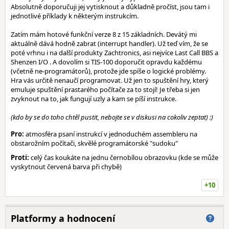
Absolutně doporučuji jej vytisknout a důkladně pročíst, jsou tam i
jednotlivé příklady k některým instrukcím.
Zatím mám hotové funkční verze 8 z 15 základních. Devátý mi
aktuálně dává hodně zabrat (interrupt handler). Už teď vím, že se
poté vrhnu i na další produkty Zachtronics, asi nejvíce Last Call BBS a
Shenzen I/O . A dovolím si TIS-100 doporučit opravdu každému
(včetně ne-programátorů), protože jde spíše o logické problémy.
Hra vás určitě nenaučí programovat. Už jen to spuštění hry, který
emuluje spuštění prastarého počítače za to stojí! Je třeba si jen
zvyknout na to, jak fungují uzly a kam se píší instrukce.
(kdo by se do toho chtěl pustit, nebojte se v diskusi na cokoliv zeptat) :)
Pro:
atmosféra psaní instrukcí v jednoduchém assembleru na
obstarožním počítači, skvělé programátorské "sudoku"
Proti:
celý čas koukáte na jednu černobílou obrazovku (kde se může
vyskytnout červená barva při chybě)
+10
Platformy a hodnocení