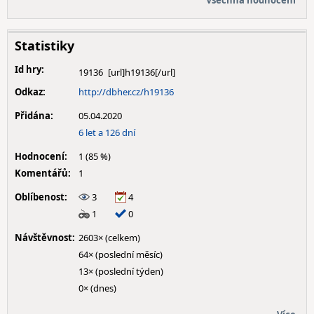
Všechna hodnocení
Statistiky
Id hry:
19136
Odkaz:
http://dbher.cz/h19136
Přidána:
05.04.2020
6 let a 126 dní
Hodnocení:
1 (85 %)
Komentářů:
1
Oblíbenost:
3
4
1
0
Návštěvnost:
2603× (celkem)
64× (poslední měsíc)
13× (poslední týden)
0× (dnes)