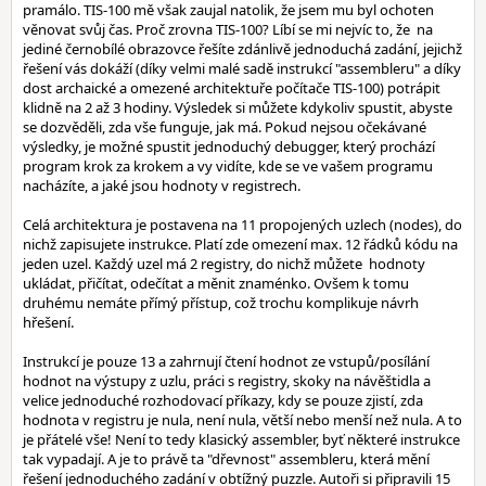
pramálo. TIS-100 mě však zaujal natolik, že jsem mu byl ochoten
věnovat svůj čas. Proč zrovna TIS-100? Líbí se mi nejvíc to, že na
jediné černobílé obrazovce řešíte zdánlivě jednoduchá zadání, jejichž
řešení vás dokáží (díky velmi malé sadě instrukcí "assembleru" a díky
dost archaické a omezené architektuře počítače TIS-100) potrápit
klidně na 2 až 3 hodiny. Výsledek si můžete kdykoliv spustit, abyste
se dozvěděli, zda vše funguje, jak má. Pokud nejsou očekávané
výsledky, je možné spustit jednoduchý debugger, který prochází
program krok za krokem a vy vidíte, kde se ve vašem programu
nacházíte, a jaké jsou hodnoty v registrech.
Celá architektura je postavena na 11 propojených uzlech (nodes), do
nichž zapisujete instrukce. Platí zde omezení max. 12 řádků kódu na
jeden uzel. Každý uzel má 2 registry, do nichž můžete hodnoty
ukládat, přičítat, odečítat a měnit znaménko. Ovšem k tomu
druhému nemáte přímý přístup, což trochu komplikuje návrh
hřešení.
Instrukcí je pouze 13 a zahrnují čtení hodnot ze vstupů/posílání
hodnot na výstupy z uzlu, práci s registry, skoky na návěštidla a
velice jednoduché rozhodovací příkazy, kdy se pouze zjistí, zda
hodnota v registru je nula, není nula, větší nebo menší než nula. A to
je přátelé vše! Není to tedy klasický assembler, byť některé instrukce
tak vypadají. A je to právě ta "dřevnost" assembleru, která mění
řešení jednoduchého zadání v obtížný puzzle. Autoři si připravili 15