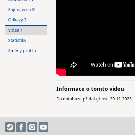
Zajímavosti
0
Odkazy
3
Videa
1
Statistiky
Změny profilu
Informace o tomto videu
Do databáze přidal
ghost
, 29.11.2023