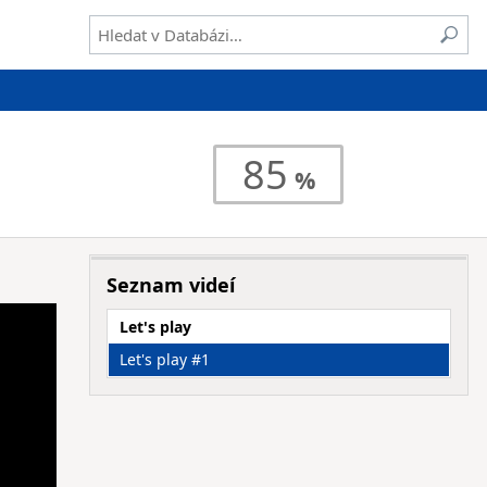
85
Seznam videí
Let's play
Let's play #1