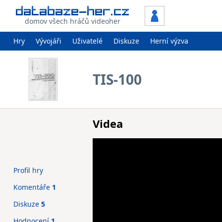
domov všech hráčů videoher
Hry
Vývojáři
Uživatelé
Diskuze
Herní výzva
TIS-100
Videa
Profil hry
Komentáře
1
Diskuze
5
Hodnocení
1