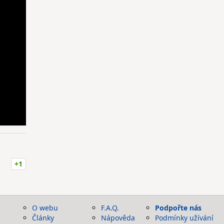
+1
O webu
F.A.Q.
Podpořte nás
Články
Nápověda
Podmínky užívání