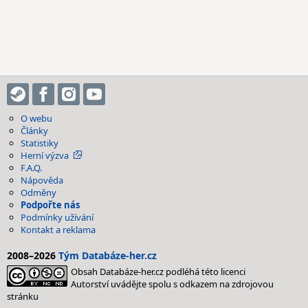
O webu
Články
Statistiky
Herní výzva
F.A.Q.
Nápověda
Odměny
Podpořte nás
Podmínky užívání
Kontakt a reklama
2008–2026
Tým Databáze-her.cz
Obsah Databáze-her.cz podléhá této licenci
Autorství uvádějte spolu s odkazem na zdrojovou
stránku