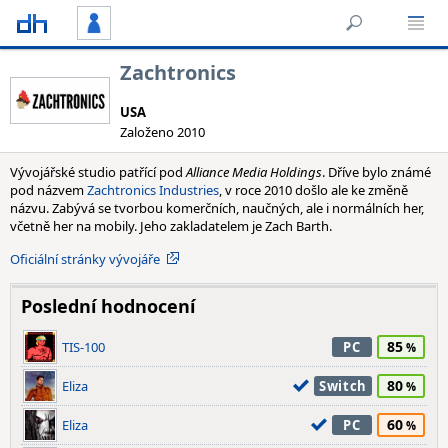
Zachtronics
USA
Založeno 2010
Vývojářské studio patřící pod
Alliance Media Holdings
. Dříve bylo známé
pod názvem
Zachtronics Industries
, v roce 2010 došlo ale ke změně
názvu. Zabývá se tvorbou komerčních, naučných, ale i normálních her,
včetně her na mobily. Jeho zakladatelem je Zach Barth.
Oficiální stránky vývojáře
Poslední hodnocení
85
TIS-100
PC
80
Eliza
Switch
60
Eliza
PC