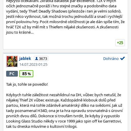
nejvyšší očekávání. Zkrátka datadisk par excellence. T2X v mých
očích jednoznačně poráží i hru stejné značky a podobného data
vydání, tedy Thief: Deadly Shadows (přestože i ten je velmi solidní).
Jestli něco vytknout, tak možná trochu jednodušší a snad i rychlejší
první polovinu hry. Pocit milosrdné obtížnosti je ale dán spíše tím, že
hráč T2X už by měl mít s Thiefem nějaké zkušenosti. A zkušenosti
jsou to krásné…
+25
jablek
3673
Dohráno
14.07.2023 01:25
85
PC
Tak jo, tohle se povedlo!
Kdybych tuhle záležitost nezahlídnul na DH, vůbec bych netušil, že
nějakej Thief 2X vůbec existuje. Každopádně klobouk dolů před
partou, která má tohle zdánlivě amatérský dílko na svědomí. Jak už
tady poznamenal H34D, ona je ta hra opravdu srovnatelná s úrovní
prvních dvou dílů. Dokonce si troufám tvrdit, že kdyby ji vypustilo
Looking Glass Studio někdy v roce 1999 jako spin off ke Garrettovi,
tak tu dneska mluvíme o kultovní trilogii.