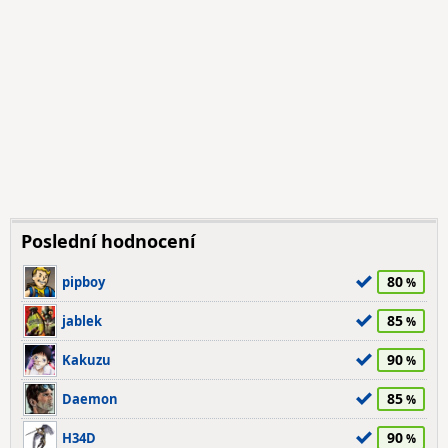
Poslední hodnocení
80
pipboy
85
jablek
90
Kakuzu
85
Daemon
90
H34D