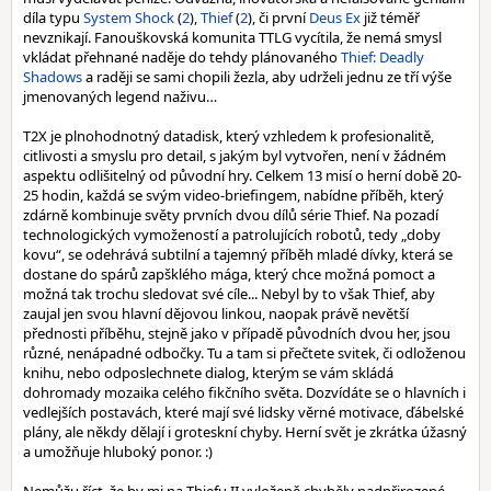
díla typu
System Shock
(
2
),
Thief
(
2
), či první
Deus Ex
již téměř
nevznikají. Fanouškovská komunita TTLG vycítila, že nemá smysl
vkládat přehnané naděje do tehdy plánovaného
Thief: Deadly
Shadows
a raději se sami chopili žezla, aby udrželi jednu ze tří výše
jmenovaných legend naživu…
T2X je plnohodnotný datadisk, který vzhledem k profesionalitě,
citlivosti a smyslu pro detail, s jakým byl vytvořen, není v žádném
aspektu odlišitelný od původní hry. Celkem 13 misí o herní době 20-
25 hodin, každá se svým video-briefingem, nabídne příběh, který
zdárně kombinuje světy prvních dvou dílů série Thief. Na pozadí
technologických vymožeností a patrolujících robotů, tedy „doby
kovu“, se odehrává subtilní a tajemný příběh mladé dívky, která se
dostane do spárů zapšklého mága, který chce možná pomoct a
možná tak trochu sledovat své cíle... Nebyl by to však Thief, aby
zaujal jen svou hlavní dějovou linkou, naopak právě nevětší
přednosti příběhu, stejně jako v případě původních dvou her, jsou
různé, nenápadné odbočky. Tu a tam si přečtete svitek, či odloženou
knihu, nebo odposlechnete dialog, kterým se vám skládá
dohromady mozaika celého fikčního světa. Dozvídáte se o hlavních i
vedlejších postavách, které mají své lidsky věrné motivace, ďábelské
plány, ale někdy dělají i groteskní chyby. Herní svět je zkrátka úžasný
a umožňuje hluboký ponor. :)