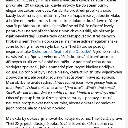
Nemůžu říct, že by mi na Thiefu II vyloženě chyběly nadpřirozené
prvky, ale T2X ukazuje, že i oživlé mrtvoly lze do steampunku
elegantně zakomponovat. Variabilita prostředí je veliká a snad
každý level má svoji unikátní myšlenku (např. mise v jedoucím vlaku
á la film noir nebo mise v bordelu, kde dokonce kukátkem můžete
spatřit pořádnou 18+ akci). Speciálně se mi líbí, že některé levely
pomrkávají na své předchůdce z prvních dvou dílů, ale přitom je
nijak nevykrádají. Budete tedy opět sestupovat do strašidelných
hrobek s nemrtvými a dočkáte se i nejméně jedné megalomanské
„one building“ mise ve stylu banky z Thief II (tou se později
inspiroval také
Dishonored: Death of the Outsider
). V jedné z misí si
na vás tvůrci připravili velmi odvážné skriptování, které ani moc
áčkových titulů ve své době neumělo – v podstatě celou dobu
sledujete zpovzdálí, jak Hammerité plení svými kladivy zlodějské
doupě. Do toho přibyly i nové hlášky, které ctí knižní styl vyjadřování
z původní hry, ale přesto jsou svým způsobem hravé až legrační.
Mezi oblíbené určitě řadím:
„I have found fools more goodly hidden
than thee!“, „I shall smite thee when I find thee“, „What's that smell?
Smells like old meat... Well it couldn't be me, I bathed three days ago“
.
Obecně postup hrou je úzce spojen se zvuky – postavy si musí
neustále prozpěvovat nebo mumlat, abyste dokázali odhadovat
jejich pozice, ale to není nic nového…
Málokdo by dokázal jmenovat ikoničtější duo, než Thief I a II, a právě
Thief 2X je jejich důstojné pokračování, které dokáže naplnit i ta