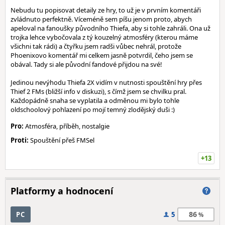
Nebudu tu popisovat detaily ze hry, to už je v prvním komentáři
zvládnuto perfektně. Víceméně sem píšu jenom proto, abych
apeloval na fanoušky původního Thiefa, aby si tohle zahráli. Ona už
trojka lehce vybočovala z tý kouzelný atmosféry (kterou máme
všichni tak rádi) a čtyřku jsem radši vůbec nehrál, protože
Phoenixovo komentář mi celkem jasně potvrdil, čeho jsem se
obával. Tady si ale původní fandové přijdou na své!
Jedinou nevýhodu Thiefa 2X vidím v nutnosti spouštění hry přes
Thief 2 FMs (bližší info v diskuzi), s čímž jsem se chvilku pral.
Každopádně snaha se vyplatila a odměnou mi bylo tohle
oldschoolový pohlazení po mojí temný zlodějský duši :)
Pro:
Atmosféra, příběh, nostalgie
Proti:
Spouštění přeš FMSel
+13
Platformy a hodnocení
86
PC
5