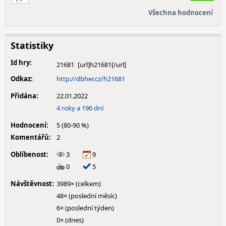
Všechna hodnocení
Statistiky
Id hry:
21681
Odkaz:
http://dbher.cz/h21681
Přidána:
22.01.2022
4 roky a 196 dní
Hodnocení:
5 (80-90 %)
Komentářů:
2
Oblíbenost:
3
9
0
5
Návštěvnost:
3989× (celkem)
48× (poslední měsíc)
6× (poslední týden)
0× (dnes)