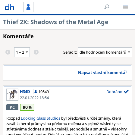
Thief 2X: Shadows of the Metal Age
Komentáře
Seřadit:
Napsat vlastní komentář
H34D
10549
Dohráno
22.01.2022 18:54
90
PC
Rozpad
Looking Glass Studios
byl předzvěstí určité změny, která
zasáhla herní průmysl na přelomu milénia a s jejímiž následky se
střetáváme dodnes a stále citelněji. Jednoduše a smutně – videohry
musí vydělávat peníze. Odvážná, inovátorská a nefalšovaně geniální