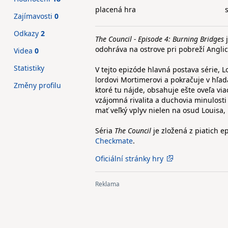
placená hra
Zajímavosti
0
Odkazy
2
The Council - Episode 4: Burning Bridges
j
odohráva na ostrove pri pobreží Anglick
Videa
0
Statistiky
V tejto epizóde hlavná postava série, 
lordovi Mortimerovi a pokračuje v hľad
Změny profilu
ktoré tu nájde, obsahuje ešte oveľa via
vzájomná rivalita a duchovia minulosti
mať veľký vplyv nielen na osud Louisa,
Séria
The Council
je zložená z piatich e
Checkmate
.
Oficiální stránky hry