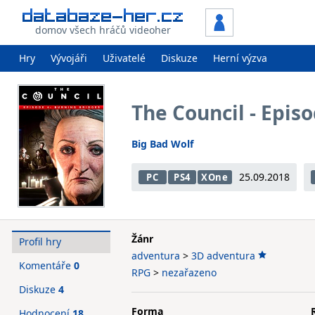
domov všech hráčů videoher
Hry
Vývojáři
Uživatelé
Diskuze
Herní výzva
The Council - Epis
Big Bad Wolf
25.09.2018
PC
PS4
XOne
Žánr
Profil hry
adventura
>
3D adventura
Komentáře
0
RPG
>
nezařazeno
Diskuze
4
Forma
Hodnocení
18