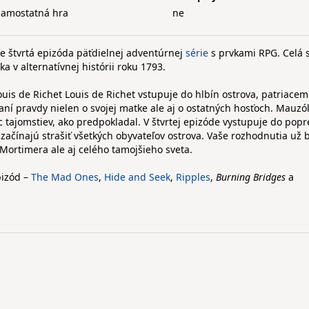
samostatná hra
ne
e štvrtá epizóda päťdielnej adventúrnej
série
s prvkami RPG. Celá s
a v alternatívnej histórii roku 1793.
Louis de Richet Louis de Richet vstupuje do hlbín ostrova, patriace
aní pravdy nielen o svojej matke ale aj o ostatných hosťoch. Mauz
c tajomstiev, ako predpokladal. V štvrtej epizóde vystupuje do popr
 začínajú strašiť všetkých obyvateľov ostrova. Vaše rozhodnutia už
 Mortimera ale aj celého tamojšieho sveta.
pizód –
The Mad Ones
,
Hide and Seek
,
Ripples
,
Burning Bridges
a