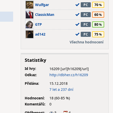
Wulfgar
70
PC
ClassicMan
60
PC
GTP
80
PC
ad142
75
PC
Všechna hodnocení
Statistiky
Id hry:
16209
Odkaz:
http://dbher.cz/h16209
Přidána:
15.12.2018
7 let a 237 dní
Hodnocení:
18 (60-85 %)
Komentářů:
0
Oblíbenost:
5
4