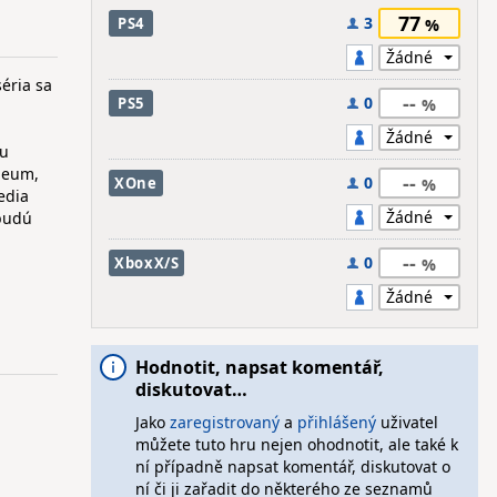
77
3
PS4
éria sa
--
0
PS5
mu
óleum,
--
0
XOne
edia
 budú
--
0
XboxX/S
Hodnotit, napsat komentář,
diskutovat…
Jako
zaregistrovaný
a
přihlášený
uživatel
můžete tuto hru nejen ohodnotit, ale také k
ní případně napsat komentář, diskutovat o
ní či ji zařadit do některého ze seznamů