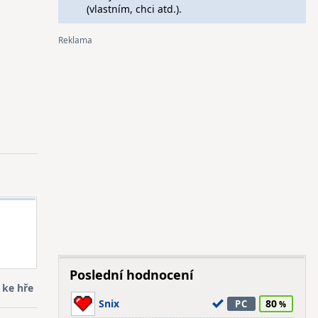
(vlastním, chci atd.).
Poslední hodnocení
 ke hře
Snix
80
PC