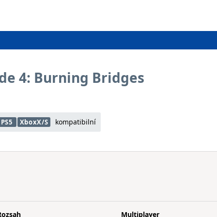
ode 4: Burning Bridges
kompatibilní
PS5
XboxX/S
Rozsah
Multiplayer