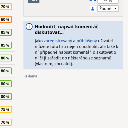
70
60
Hodnotit, napsat komentář,
diskutovat…
85
Jako
zaregistrovaný
a
přihlášený
uživatel
85
můžete tuto hru nejen ohodnotit, ale také k
ní případně napsat komentář, diskutovat o
80
ní či ji zařadit do některého ze seznamů
(vlastním, chci atd.).
80
80
80
75
70