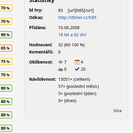
Statistiky
70
Id hry:
85
Odkaz:
http://dbher.cz/h85
70
Přidána:
10.06.2008
18 let a 62 dní
90
Hodnocení:
32 (60-100 %)
65
Komentářů:
0
75
Oblíbenost:
7
4
0
20
70
Návštěvnost:
15051× (celkem)
57× (poslední měsíc)
80
5× (poslední týden)
0× (dnes)
80
Více
80
80