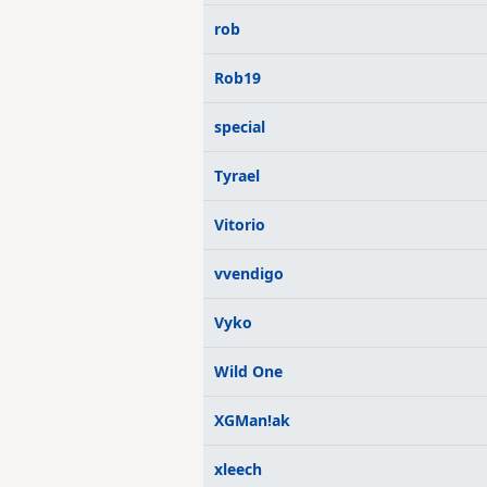
rob
Rob19
special
Tyrael
Vitorio
vvendigo
Vyko
Wild One
XGMan!ak
xleech