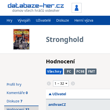
domov všech hráčů videoher
Hry
Vývojáři
Uživatelé
Diskuze
Herní výzva
Stronghold
Hodnocení
Všechny
PC
PC98
FMT
Profil hry
Komentáře
0
Uživatel
Diskuze
7
anthraxCZ
Hodnocení
32