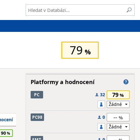
79
Platformy a hodnocení
79
32
PC
--
0
PC98
ocení
90
--
0
FMT