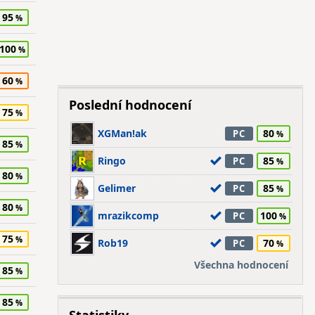
95
100
60
Poslední hodnocení
75
XGMan!ak
80
PC
85
Ringo
85
PC
80
Gelimer
85
PC
80
mrazikcomp
100
PC
75
Rob19
70
PC
Všechna hodnocení
85
85