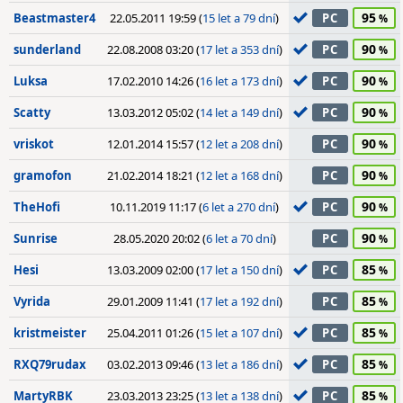
95
Beastmaster4
22.05.2011 19:59 (
15 let a 79 dní
)
PC
90
sunderland
22.08.2008 03:20 (
17 let a 353 dní
)
PC
90
Luksa
17.02.2010 14:26 (
16 let a 173 dní
)
PC
90
Scatty
13.03.2012 05:02 (
14 let a 149 dní
)
PC
90
vriskot
12.01.2014 15:57 (
12 let a 208 dní
)
PC
90
gramofon
21.02.2014 18:21 (
12 let a 168 dní
)
PC
90
TheHofi
10.11.2019 11:17 (
6 let a 270 dní
)
PC
90
Sunrise
28.05.2020 20:02 (
6 let a 70 dní
)
PC
85
Hesi
13.03.2009 02:00 (
17 let a 150 dní
)
PC
85
Vyrida
29.01.2009 11:41 (
17 let a 192 dní
)
PC
85
kristmeister
25.04.2011 01:26 (
15 let a 107 dní
)
PC
85
RXQ79rudax
03.02.2013 09:46 (
13 let a 186 dní
)
PC
85
MartyRBK
23.03.2013 23:25 (
13 let a 138 dní
)
PC