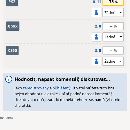
75
PS2
11
--
Xbox
0
--
X360
0
Hodnotit, napsat komentář, diskutovat…
Jako
zaregistrovaný
a
přihlášený
uživatel můžete tuto hru
nejen ohodnotit, ale také k ní případně napsat komentář,
diskutovat o ní či ji zařadit do některého ze seznamů (vlastním,
chci atd.).