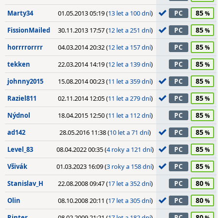
85
Marty34
01.05.2013 05:19 (
13 let a 100 dní
)
PC
85
FissionMailed
30.11.2013 17:57 (
12 let a 251 dní
)
PC
85
horrrrorrrr
04.03.2014 20:32 (
12 let a 157 dní
)
PC
85
tekken
22.03.2014 14:19 (
12 let a 139 dní
)
PC
85
johnny2015
15.08.2014 00:23 (
11 let a 359 dní
)
PC
85
Raziel811
02.11.2014 12:05 (
11 let a 279 dní
)
PC
85
Nýdnol
18.04.2015 12:50 (
11 let a 112 dní
)
PC
85
ad142
28.05.2016 11:38 (
10 let a 71 dní
)
PC
85
Level_83
08.04.2022 00:35 (
4 roky a 121 dní
)
PC
85
Všivák
01.03.2023 16:09 (
3 roky a 158 dní
)
PC
80
Stanislav_H
22.08.2008 09:47 (
17 let a 352 dní
)
PC
80
Olin
08.10.2008 20:11 (
17 let a 305 dní
)
PC
80
Rinter
08.02.2009 21:21 (
17 let a 182 dní
)
PC