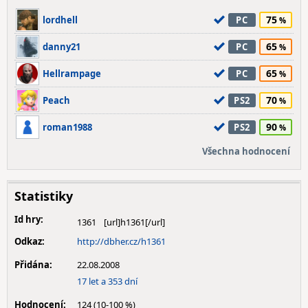
75
lordhell
PC
65
danny21
PC
65
Hellrampage
PC
70
Peach
PS2
90
roman1988
PS2
Všechna hodnocení
Statistiky
Id hry:
1361
Odkaz:
http://dbher.cz/h1361
Přidána:
22.08.2008
17 let a 353 dní
Hodnocení:
124 (10-100 %)