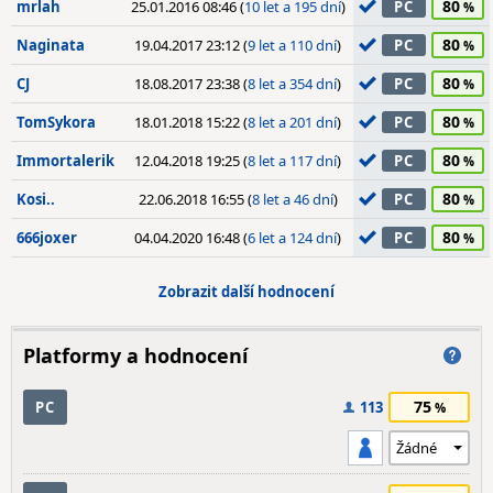
80
mrlah
25.01.2016 08:46 (
10 let a 195 dní
)
PC
80
Naginata
19.04.2017 23:12 (
9 let a 110 dní
)
PC
80
CJ
18.08.2017 23:38 (
8 let a 354 dní
)
PC
80
TomSykora
18.01.2018 15:22 (
8 let a 201 dní
)
PC
80
Immortalerik
12.04.2018 19:25 (
8 let a 117 dní
)
PC
80
Kosi..
22.06.2018 16:55 (
8 let a 46 dní
)
PC
80
666joxer
04.04.2020 16:48 (
6 let a 124 dní
)
PC
Zobrazit další hodnocení
Platformy a hodnocení
75
PC
113