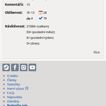
Komentářů:
15
Oblíbenost:
13
28
4
79
Návštěvnost:
27389× (celkem)
93× (poslední měsíc)
6× (poslední týden)
0× (dnes)
Více
O webu
Články
Statistiky
Herní výzva
F.A.Q.
Nápověda
Odměny
Podpořte nás