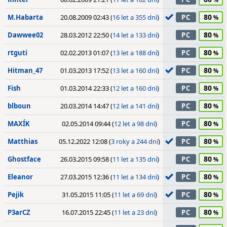
80
M.Habarta
20.08.2009 02:43 (
16 let a 355 dní
)
PC
80
Dawwee02
28.03.2012 22:50 (
14 let a 133 dní
)
PC
80
rtguti
02.02.2013 01:07 (
13 let a 188 dní
)
PC
80
Hitman_47
01.03.2013 17:52 (
13 let a 160 dní
)
PC
80
Fish
01.03.2014 22:33 (
12 let a 160 dní
)
PC
80
blboun
20.03.2014 14:47 (
12 let a 141 dní
)
PC
80
MAXÍK
02.05.2014 09:44 (
12 let a 98 dní
)
PC
80
Matthias
05.12.2022 12:08 (
3 roky a 244 dní
)
PC
80
Ghostface
26.03.2015 09:58 (
11 let a 135 dní
)
PC
80
Eleanor
27.03.2015 12:36 (
11 let a 134 dní
)
PC
80
Pejik
31.05.2015 11:05 (
11 let a 69 dní
)
PC
80
P3arCZ
16.07.2015 22:45 (
11 let a 23 dní
)
PC