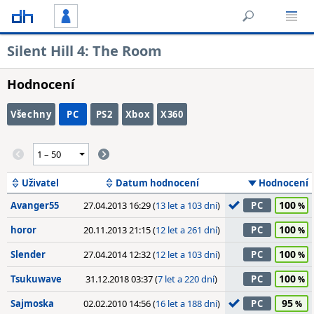
Silent Hill 4: The Room
Hodnocení
Všechny
PC
PS2
Xbox
X360
Uživatel
Datum hodnocení
Hodnocení
100
Avanger55
27.04.2013 16:29 (
13 let a 103 dní
)
PC
100
horor
20.11.2013 21:15 (
12 let a 261 dní
)
PC
100
Slender
27.04.2014 12:32 (
12 let a 103 dní
)
PC
100
Tsukuwave
31.12.2018 03:37 (
7 let a 220 dní
)
PC
95
Sajmoska
02.02.2010 14:56 (
16 let a 188 dní
)
PC