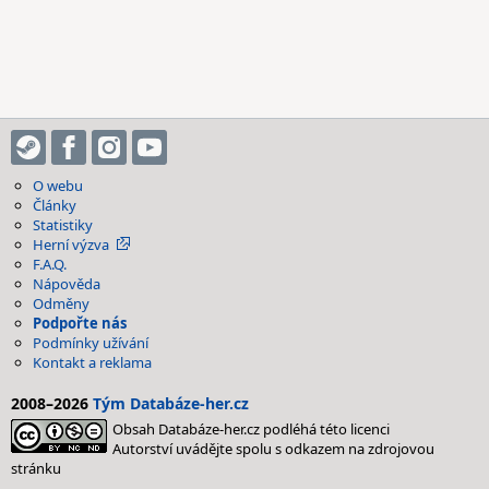
O webu
Články
Statistiky
Herní výzva
F.A.Q.
Nápověda
Odměny
Podpořte nás
Podmínky užívání
Kontakt a reklama
2008–2026
Tým Databáze-her.cz
Obsah Databáze-her.cz podléhá této licenci
Autorství uvádějte spolu s odkazem na zdrojovou
stránku