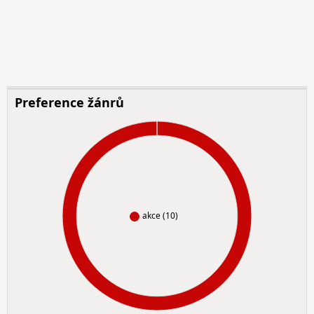
Preference žánrů
akce (10)