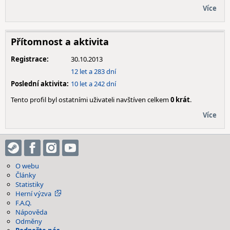
Více
Přítomnost a aktivita
Registrace:
30.10.2013
12 let a 283 dní
Poslední aktivita:
10 let a 242 dní
Tento profil byl ostatními uživateli navštíven celkem
0 krát
.
Více
O webu
Články
Statistiky
Herní výzva
F.A.Q.
Nápověda
Odměny