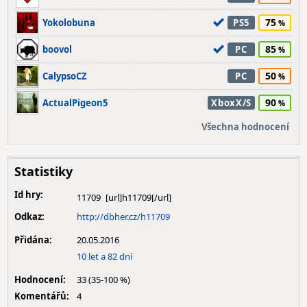
75
Yokolobuna
PS5
85
boovol
PC
50
CalypsoCZ
PC
90
ActualPigeon5
XboxX/S
Všechna hodnocení
Statistiky
Id hry:
11709
Odkaz:
http://dbher.cz/h11709
Přidána:
20.05.2016
10 let a 82 dní
Hodnocení:
33 (35-100 %)
Komentářů:
4