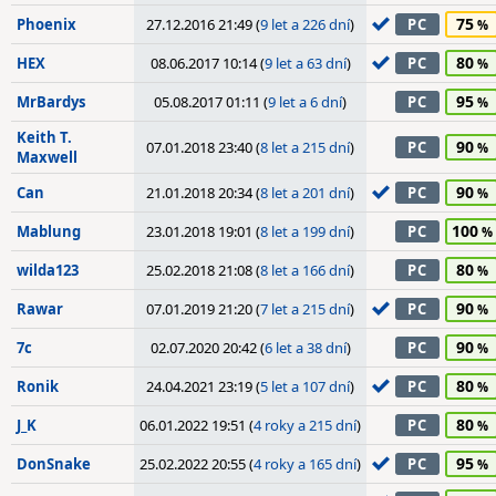
75
Phoenix
27.12.2016 21:49 (
9 let a 226 dní
)
PC
80
HEX
08.06.2017 10:14 (
9 let a 63 dní
)
PC
95
MrBardys
05.08.2017 01:11 (
9 let a 6 dní
)
PC
Keith T.
90
07.01.2018 23:40 (
8 let a 215 dní
)
PC
Maxwell
90
Can
21.01.2018 20:34 (
8 let a 201 dní
)
PC
100
Mablung
23.01.2018 19:01 (
8 let a 199 dní
)
PC
80
wilda123
25.02.2018 21:08 (
8 let a 166 dní
)
PC
90
Rawar
07.01.2019 21:20 (
7 let a 215 dní
)
PC
90
7c
02.07.2020 20:42 (
6 let a 38 dní
)
PC
80
Ronik
24.04.2021 23:19 (
5 let a 107 dní
)
PC
80
J_K
06.01.2022 19:51 (
4 roky a 215 dní
)
PC
95
DonSnake
25.02.2022 20:55 (
4 roky a 165 dní
)
PC