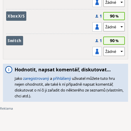
90
XboxX/S
1
90
Switch
1
Hodnotit, napsat komentář, diskutovat…
Jako
zaregistrovaný
a
přihlášený
uživatel můžete tuto hru
nejen ohodnotit, ale také k ní případně napsat komentář,
diskutovat o ní či ji zařadit do některého ze seznamů (vlastním,
chci atd.).