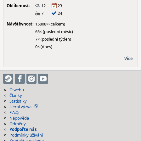
Oblíbenost:
12
23
7
24
Návštěvnost:
15808× (celkem)
65× (poslední měsíc)
7× (poslední týden)
0× (dnes)
Více
O webu
Články
Statistiky
Herní výzva
F.A.Q.
Nápověda
Odměny
Podpořte nás
Podmínky užívání
Kontakt a reklama