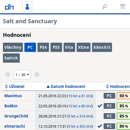
Salt and Sanctuary
Hodnocení
Všechny
PC
PS4
PS5
Vita
XOne
XboxX/S
Switch
Uživatel
Datum hodnocení
Hodnocen
60
Maximus
21.05.2016 22:23 (
10 let a 81 dní
)
PC
85
Bodkin
22.05.2016 20:19 (
10 let a 80 dní
)
PC
85
GrungeChild
28.09.2016 21:27 (
9 let a 316 dní
)
PC
80
elmariachi
12.10.2016 17:31 (
9 let a 302 dní
)
PC