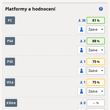
Platformy a hodnocení
81
PC
26
88
PS4
3
75
PS5
1
75
Vita
1
--
XOne
0