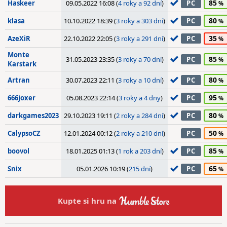
85
Haskeer
09.05.2022 16:08 (
4 roky a 92 dní
)
PC
80
klasa
10.10.2022 18:39 (
3 roky a 303 dní
)
PC
35
AzeXiR
22.10.2022 22:05 (
3 roky a 291 dní
)
PC
Monte
85
31.05.2023 23:35 (
3 roky a 70 dní
)
PC
Karstark
80
Artran
30.07.2023 22:11 (
3 roky a 10 dní
)
PC
95
666joxer
05.08.2023 22:14 (
3 roky a 4 dny
)
PC
80
darkgames2023
29.10.2023 19:11 (
2 roky a 284 dní
)
PC
50
CalypsoCZ
12.01.2024 00:12 (
2 roky a 210 dní
)
PC
85
boovol
18.01.2025 01:13 (
1 rok a 203 dní
)
PC
65
Snix
05.01.2026 10:19 (
215 dní
)
PC
Kupte si hru na