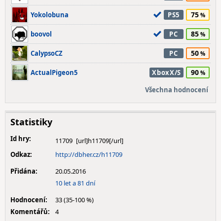
75
Yokolobuna
PS5
85
boovol
PC
50
CalypsoCZ
PC
90
ActualPigeon5
XboxX/S
Všechna hodnocení
Statistiky
Id hry:
11709
Odkaz:
http://dbher.cz/h11709
Přidána:
20.05.2016
10 let a 81 dní
Hodnocení:
33 (35-100 %)
Komentářů:
4