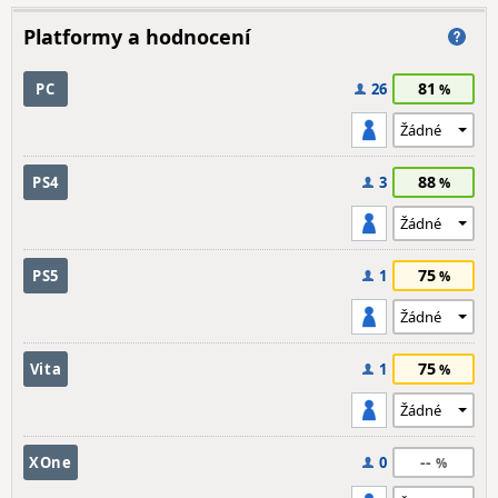
Platformy a hodnocení
81
PC
26
88
PS4
3
75
PS5
1
75
Vita
1
--
XOne
0