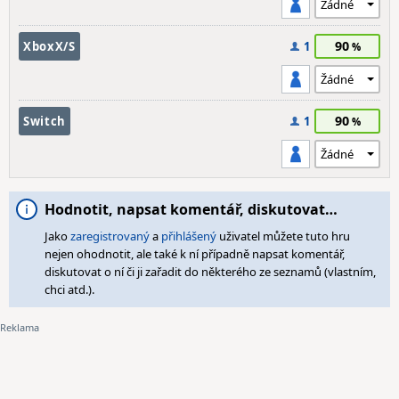
90
XboxX/S
1
90
Switch
1
Hodnotit, napsat komentář, diskutovat…
Jako
zaregistrovaný
a
přihlášený
uživatel můžete tuto hru
nejen ohodnotit, ale také k ní případně napsat komentář,
diskutovat o ní či ji zařadit do některého ze seznamů (vlastním,
chci atd.).