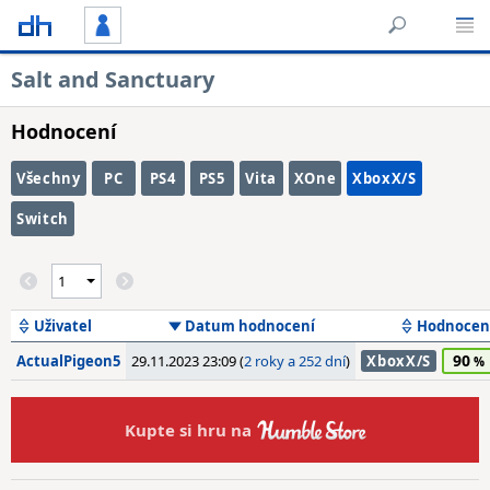
Salt and Sanctuary
Hodnocení
Všechny
PC
PS4
PS5
Vita
XOne
XboxX/S
Switch
Uživatel
Datum hodnocení
Hodnocen
90
ActualPigeon5
29.11.2023 23:09 (
2 roky a 252 dní
)
XboxX/S
Kupte si hru na