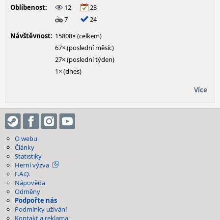
Oblíbenost:
12
23
7
24
Návštěvnost:
15808× (celkem)
67× (poslední měsíc)
27× (poslední týden)
1× (dnes)
Více
O webu
Články
Statistiky
Herní výzva
F.A.Q.
Nápověda
Odměny
Podpořte nás
Podmínky užívání
Kontakt a reklama