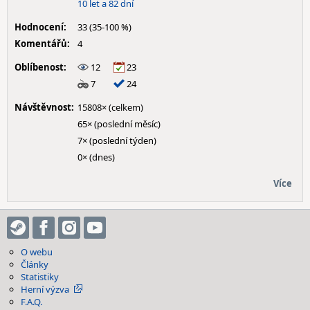
10 let a 82 dní
Hodnocení:
33 (35-100 %)
Komentářů:
4
Oblíbenost:
12
23
7
24
Návštěvnost:
15808× (celkem)
65× (poslední měsíc)
7× (poslední týden)
0× (dnes)
Více
O webu
Články
Statistiky
Herní výzva
F.A.Q.