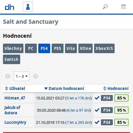
Salt and Sanctuary
Hodnocení
Všechny
PC
PS4
PS5
Vita
XOne
XboxX/S
Switch
Uživatel
Datum hodnocení
Hodnocení
85
Hitman_47
15.02.2021 03:27 (
5 let a 176 dní
)
PS4
Jakub of
95
05.05.2020 08:48 (
6 let a 97 dní
)
PS4
Astora
85
LuccinyHry
21.10.2018 17:16 (
7 let a 293 dní
)
PS4