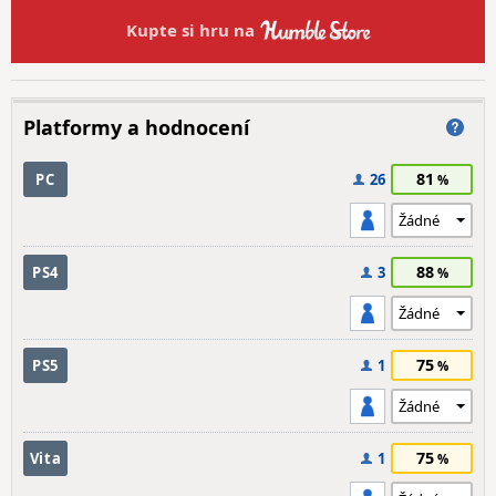
Kupte si hru na
Platformy a hodnocení
81
PC
26
88
PS4
3
75
PS5
1
75
Vita
1