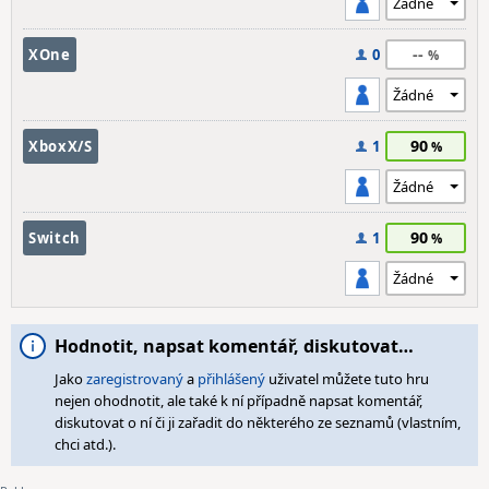
--
XOne
0
90
XboxX/S
1
90
Switch
1
Hodnotit, napsat komentář, diskutovat…
Jako
zaregistrovaný
a
přihlášený
uživatel můžete tuto hru
nejen ohodnotit, ale také k ní případně napsat komentář,
diskutovat o ní či ji zařadit do některého ze seznamů (vlastním,
chci atd.).