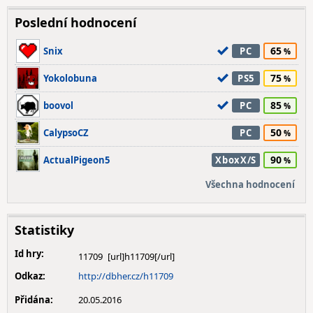
Poslední hodnocení
65
Snix
PC
75
Yokolobuna
PS5
85
boovol
PC
50
CalypsoCZ
PC
90
ActualPigeon5
XboxX/S
Všechna hodnocení
Statistiky
Id hry:
11709
Odkaz:
http://dbher.cz/h11709
Přidána:
20.05.2016