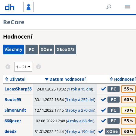
ReCore
Hodnocení
Všechny
PC
XOne
XboxX/S
Uživatel
Datum hodnocení
Hodnocení
55
LucasSharp55
24.07.2025 18:32 (
1 rok a 15 dní
)
PC
60
Route95
30.11.2022 16:54 (
3 roky a 252 dní
)
PC
70
SimonEndt
12.11.2022 17:45 (
3 roky a 270 dní
)
PC
55
666joxer
02.06.2022 17:48 (
4 roky a 68 dní
)
PC
60
deedx
31.01.2022 22:44 (
4 roky a 190 dní
)
XOne