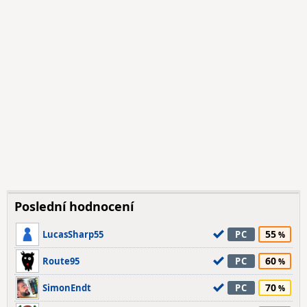
Poslední hodnocení
55
LucasSharp55
PC
60
Route95
PC
70
SimonEndt
PC