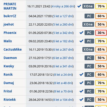
PRIVATE
70
16.11.2021 23:42 (
4 roky a 266 dní
)
XOne
MARTIN
60
bukrrCZ
04.04.2021 17:00 (
5 let a 127 dní
)
PC
50
joehot
22.11.2020 22:03 (
5 let a 260 dní
)
XOne
30
Phoenix
01.09.2020 07:36 (
5 let a 342 dní
)
PC
70
Malis
09.02.2020 23:40 (
6 let a 182 dní
)
PC
65
CactusMike
16.11.2019 15:30 (
6 let a 267 dní
)
XOne
50
Daemon
27.10.2019 17:51 (
6 let a 287 dní
)
PC
50
Kwoky
03.09.2019 20:16 (
6 let a 341 dní
)
PC
60
Ronik
17.07.2018 13:12 (
8 let a 24 dní
)
PC
70
Damaj
23.06.2018 16:32 (
8 let a 48 dní
)
PC
70
Fritol
01.06.2018 22:56 (
8 let a 70 dní
)
PC
50
Riotekk
28.04.2018 14:53 (
8 let a 104 dní
)
PC