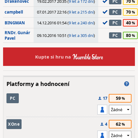
70
Drakenovec
19.02.2017 20:35 (
9 let a 172 dní
)
PC
70
campbell
07.01.2017 22:16 (
9 let a 215 dní
)
PC
40
BINGMAN
14.12.2016 01:54 (
9 let a 240 dní
)
PC
RNDr. Gunár
80
09.10.2016 10:51 (
9 let a 305 dní
)
PC
Pavel
Kupte si hru na
Platformy a hodnocení
59
PC
17
62
XOne
4