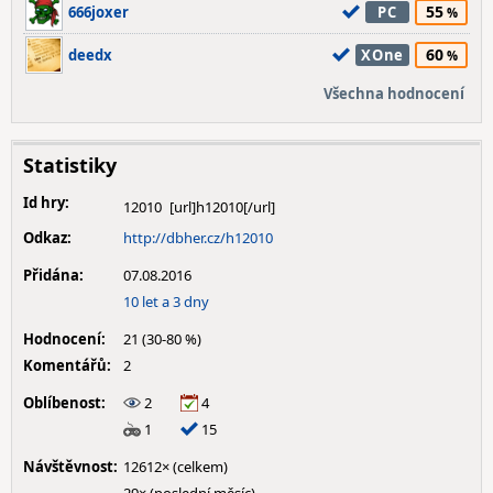
55
666joxer
PC
60
deedx
XOne
Všechna hodnocení
Statistiky
Id hry:
12010
Odkaz:
http://dbher.cz/h12010
Přidána:
07.08.2016
10 let a 3 dny
Hodnocení:
21 (30-80 %)
Komentářů:
2
Oblíbenost:
2
4
1
15
Návštěvnost:
12612× (celkem)