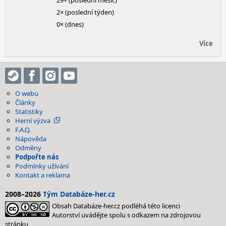
29× (poslední měsíc)
2× (poslední týden)
0× (dnes)
Více
O webu
Články
Statistiky
Herní výzva
F.A.Q.
Nápověda
Odměny
Podpořte nás
Podmínky užívání
Kontakt a reklama
2008–2026
Tým Databáze-her.cz
Obsah Databáze-her.cz podléhá této licenci
Autorství uvádějte spolu s odkazem na zdrojovou
stránku