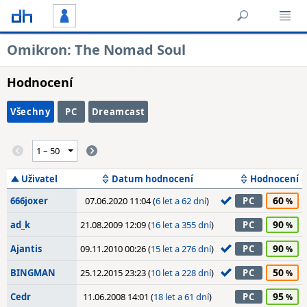
Omikron: The Nomad Soul
Hodnocení
Všechny
PC
Dreamcast
Uživatel
Datum hodnocení
Hodnocení
60
666joxer
07.06.2020 11:04 (
6 let a 62 dní
)
PC
90
ad_k
21.08.2009 12:09 (
16 let a 355 dní
)
PC
90
Ajantis
09.11.2010 00:26 (
15 let a 276 dní
)
PC
50
BINGMAN
25.12.2015 23:23 (
10 let a 228 dní
)
PC
95
Cedr
11.06.2008 14:01 (
18 let a 61 dní
)
PC