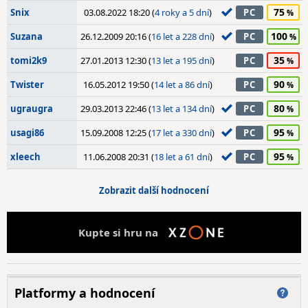
75
Snix
03.08.2022 18:20 (
4 roky a 5 dní
)
PC
100
Suzana
26.12.2009 20:16 (
16 let a 228 dní
)
PC
35
tomi2k9
27.01.2013 12:30 (
13 let a 195 dní
)
PC
90
Twister
16.05.2012 19:50 (
14 let a 86 dní
)
PC
80
ugraugra
29.03.2013 22:46 (
13 let a 134 dní
)
PC
95
usagi86
15.09.2008 12:25 (
17 let a 330 dní
)
PC
95
xleech
11.06.2008 20:31 (
18 let a 61 dní
)
PC
Zobrazit další hodnocení
Kupte si hru na
Platformy a hodnocení