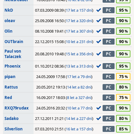
95
NkD
07.03.2009 08:39 (
17 let a 157 dní
)
PC
90
oleav
25.09.2008 16:50 (
17 let a 320 dní
)
PC
90
Olin
08.10.2008 19:41 (
17 let a 307 dní
)
PC
90
OUTbrain
22.12.2015 15:08 (
10 let a 231 dní
)
PC
Paul von
90
20.08.2010 19:48 (
15 let a 356 dní
)
PC
Talaczek
95
Phoenix
01.10.2012 08:36 (
13 let a 313 dní
)
PC
75
pipan
24.05.2009 17:58 (
17 let a 79 dní
)
PC
80
Rattus
20.05.2012 19:13 (
14 let a 82 dní
)
PC
75
Red
16.09.2017 18:03 (
8 let a 327 dní
)
PC
90
RXQ79rudax
24.05.2016 20:32 (
10 let a 77 dní
)
PC
80
Sadako
27.12.2011 21:21 (
14 let a 227 dní
)
PC
85
Silverlion
07.03.2010 21:51 (
16 let a 157 dní
)
PC