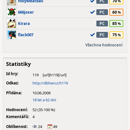
70
HolyMeatball
PC
60
666joxer
PC
85
Kirara
PC
75
flack007
PC
Všechna hodnocení
Statistiky
Id hry:
119
Odkaz:
http://dbher.cz/h119
Přidána:
10.06.2008
18 let a 62 dní
Hodnocení:
52 (35-100 %)
Komentářů:
4
Oblíbenost:
24
49