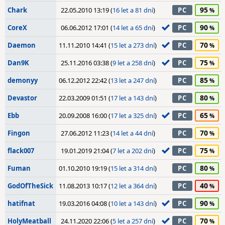
95
Chark
22.05.2010 13:19 (
16 let a 81 dní
)
PC
90
CoreX
06.06.2012 17:01 (
14 let a 65 dní
)
PC
70
Daemon
11.11.2010 14:41 (
15 let a 273 dní
)
PC
75
Dan9K
25.11.2016 03:38 (
9 let a 258 dní
)
PC
85
demonyy
06.12.2012 22:42 (
13 let a 247 dní
)
PC
80
Devastor
22.03.2009 01:51 (
17 let a 143 dní
)
PC
65
Ebb
20.09.2008 16:00 (
17 let a 325 dní
)
PC
70
Fingon
27.06.2012 11:23 (
14 let a 44 dní
)
PC
75
flack007
19.01.2019 21:04 (
7 let a 202 dní
)
PC
80
Fuman
01.10.2010 19:19 (
15 let a 314 dní
)
PC
40
GodOfTheSick
11.08.2013 10:17 (
12 let a 364 dní
)
PC
90
hatifnat
19.03.2016 04:08 (
10 let a 143 dní
)
PC
70
HolyMeatball
24.11.2020 22:06 (
5 let a 257 dní
)
PC