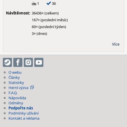
1
36
Návštěvnost:
36436× (celkem)
167× (poslední měsíc)
60× (poslední týden)
3× (dnes)
Více
O webu
Články
Statistiky
Herní výzva
F.A.Q.
Nápověda
Odměny
Podpořte nás
Podmínky užívání
Kontakt a reklama