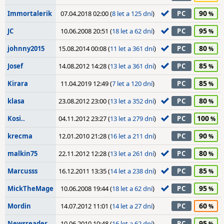
90
Immortalerik
07.04.2018 02:00 (
8 let a 125 dní
)
PC
95
JC
10.06.2008 20:51 (
18 let a 62 dní
)
PC
80
johnny2015
15.08.2014 00:08 (
11 let a 361 dní
)
PC
85
Josef
14.08.2012 14:28 (
13 let a 361 dní
)
PC
85
Kirara
11.04.2019 12:49 (
7 let a 120 dní
)
PC
80
klasa
23.08.2012 23:00 (
13 let a 352 dní
)
PC
100
Kosi..
04.11.2012 23:27 (
13 let a 279 dní
)
PC
90
krecma
12.01.2010 21:28 (
16 let a 211 dní
)
PC
80
malkin75
22.11.2012 12:28 (
13 let a 261 dní
)
PC
85
Marcusss
16.12.2011 13:35 (
14 let a 238 dní
)
PC
95
MickTheMage
10.06.2008 19:44 (
18 let a 62 dní
)
PC
60
Mordin
14.07.2012 11:01 (
14 let a 27 dní
)
PC
95
Newsreader
10.06.2010 10:48 (
16 let a 62 dní
)
PC