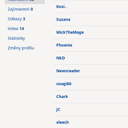
Kosi..
Zajímavosti
0
Odkazy
3
Suzana
Videa
14
MickTheMage
Statistiky
Phoenix
Změny profilu
NkD
Newsreader
usagi86
Chark
JC
xleech