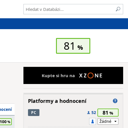
81
Kupte si hru na
Platformy a hodnocení
ocení
81
52
PC
100