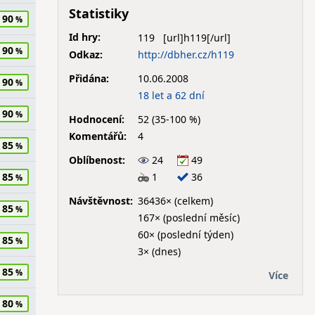
Statistiky
90
Id hry:
119
90
Odkaz:
http://dbher.cz/h119
Přidána:
10.06.2008
90
18 let a 62 dní
90
Hodnocení:
52 (35-100 %)
Komentářů:
4
85
Oblíbenost:
24
49
1
36
85
Návštěvnost:
36436× (celkem)
85
167× (poslední měsíc)
60× (poslední týden)
85
3× (dnes)
85
Více
80