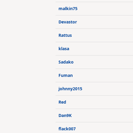
malkin75
Devastor
Rattus
klasa
Sadako
Fuman
johnny2015
Red
Dan9K
flack007