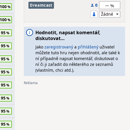
--
0
Dreamcast
100
100
Hodnotit, napsat komentář,
95
diskutovat…
95
Jako
zaregistrovaný
a
přihlášený
uživatel
můžete tuto hru nejen ohodnotit, ale také k
ní případně napsat komentář, diskutovat o
95
ní či ji zařadit do některého ze seznamů
(vlastním, chci atd.).
95
95
95
95
95