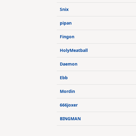
Snix
pipan
Fingon
HolyMeatball
Daemon
Ebb
Mordin
666joxer
BINGMAN