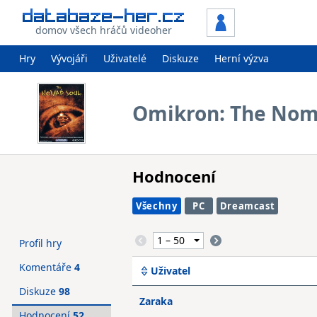
domov všech hráčů videoher
Hry
Vývojáři
Uživatelé
Diskuze
Herní výzva
Omikron: The Nom
Hodnocení
Všechny
PC
Dreamcast
Profil hry
Komentáře
4
Uživatel
Diskuze
98
Zaraka
Hodnocení
52