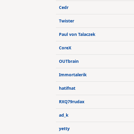
Cedr
Twister
Paul von Talaczek
CoreX
OUTbrain
Immortalerik
hatifnat
RXQ79rudax
ad_k
yetty