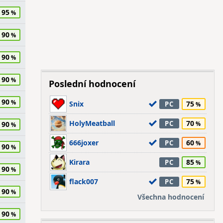
95
90
90
90
Poslední hodnocení
90
Snix
75
PC
HolyMeatball
70
PC
90
666joxer
60
PC
90
Kirara
85
PC
90
flack007
75
PC
90
Všechna hodnocení
90