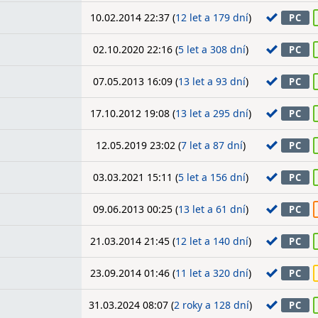
10.02.2014 22:37 (
12 let a 179 dní
)
PC
02.10.2020 22:16 (
5 let a 308 dní
)
PC
07.05.2013 16:09 (
13 let a 93 dní
)
PC
17.10.2012 19:08 (
13 let a 295 dní
)
PC
12.05.2019 23:02 (
7 let a 87 dní
)
PC
03.03.2021 15:11 (
5 let a 156 dní
)
PC
09.06.2013 00:25 (
13 let a 61 dní
)
PC
21.03.2014 21:45 (
12 let a 140 dní
)
PC
23.09.2014 01:46 (
11 let a 320 dní
)
PC
31.03.2024 08:07 (
2 roky a 128 dní
)
PC