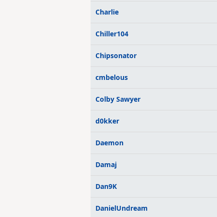
Charlie
Chiller104
Chipsonator
cmbelous
Colby Sawyer
d0kker
Daemon
Damaj
Dan9K
DanielUndream