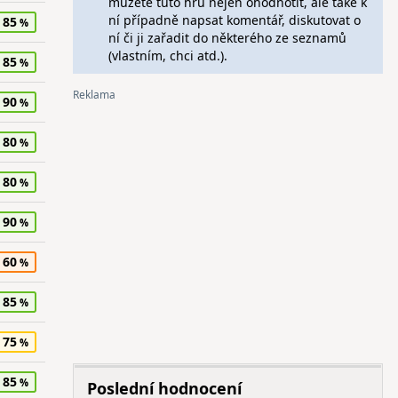
můžete tuto hru nejen ohodnotit, ale také k
ní případně napsat komentář, diskutovat o
85
ní či ji zařadit do některého ze seznamů
(vlastním, chci atd.).
85
90
80
80
90
60
85
75
85
Poslední hodnocení