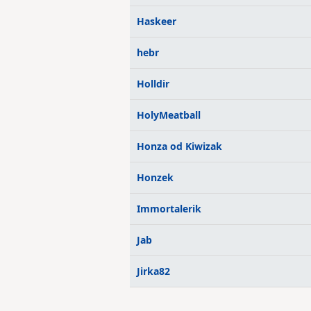
Haskeer
hebr
Holldir
HolyMeatball
Honza od Kiwizak
Honzek
Immortalerik
Jab
Jirka82