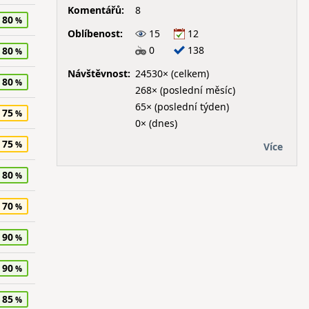
Komentářů:
8
80
Oblíbenost:
15
12
0
138
80
Návštěvnost:
24530× (celkem)
80
268× (poslední měsíc)
65× (poslední týden)
75
0× (dnes)
75
Více
80
70
90
90
85