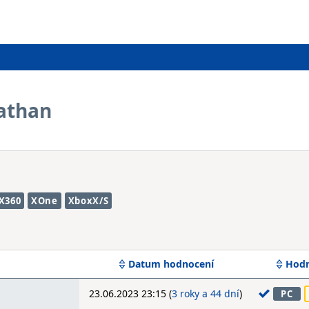
iathan
X360
XOne
XboxX/S
Datum hodnocení
Hodn
23.06.2023 23:15 (
3 roky a 44 dní
)
PC