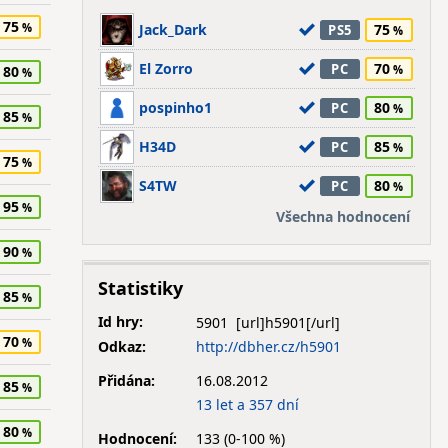
75
Jack_Dark
75
PS5
El Zorro
70
PC
80
pospinho1
80
PC
85
H34D
85
PC
75
S4TW
80
PC
95
Všechna hodnocení
90
Statistiky
85
Id hry:
5901
70
Odkaz:
http://dbher.cz/h5901
Přidána:
16.08.2012
85
13 let a 357 dní
80
Hodnocení:
133 (0-100 %)