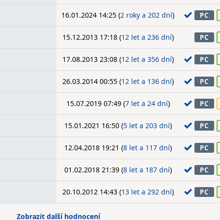
16.01.2024 14:25 (
2 roky a 202 dní
)
PC
15.12.2013 17:18 (
12 let a 236 dní
)
PC
17.08.2013 23:08 (
12 let a 356 dní
)
PC
26.03.2014 00:55 (
12 let a 136 dní
)
PC
15.07.2019 07:49 (
7 let a 24 dní
)
PC
15.01.2021 16:50 (
5 let a 203 dní
)
PC
12.04.2018 19:21 (
8 let a 117 dní
)
PC
01.02.2018 21:39 (
8 let a 187 dní
)
PC
20.10.2012 14:43 (
13 let a 292 dní
)
PC
Zobrazit další hodnocení