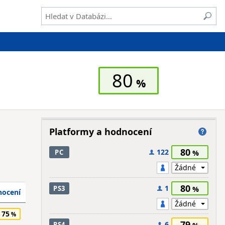
80
Platformy a hodnocení
80
122
PC
80
1
PS3
ocení
75
79
6
PS4