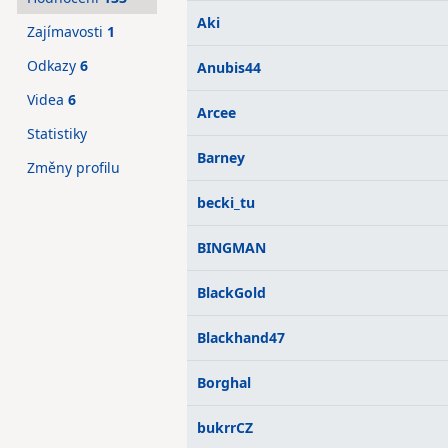
Aki
Zajímavosti
1
Odkazy
6
Anubis44
Videa
6
Arcee
Statistiky
Barney
Změny profilu
becki_tu
BINGMAN
BlackGold
Blackhand47
Borghal
bukrrCZ