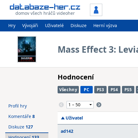
domov všech hráčů videoher
Hry
Vývojáři
Uživatelé
Diskuze
Herní výzva
Mass Effect 3: Lev
Hodnocení
Všechny
PC
PS3
PS4
PS5
Profil hry
Komentáře
8
Uživatel
Diskuze
127
ad142
Hodnocení
133