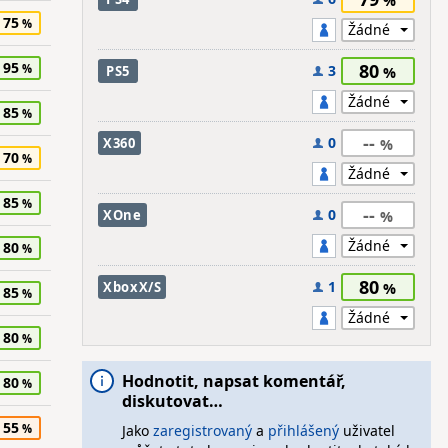
75
95
80
3
PS5
85
--
0
X360
70
85
--
0
XOne
80
80
1
XboxX/S
85
80
Hodnotit, napsat komentář,
80
diskutovat…
55
Jako
zaregistrovaný
a
přihlášený
uživatel