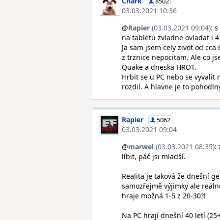
Chark
8502
03.03.2021 10:36
@
Rapier
(03.03.2021 09:04)
: 
na tabletu zvladne ovladat i 4
Ja sam jsem cely zivot od cca 
z trznice nepocitam. Ale co js
Quake a dneska HROT.
Hrbit se u PC nebo se vyvalit
rozdil. A hlavne je to pohodln
Rapier
5062
03.03.2021 09:04
@
marwel
(03.03.2021 08:35)
:
líbit, páč jsi mladší.
Realita je taková že dnešní g
samozřejmě výjimky ale reáln
hraje možná 1-5 z 20-30?!
Na PC hrají dnešní 40 letí (25