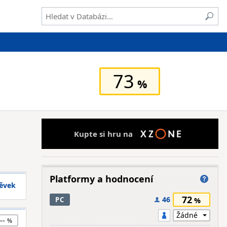
73
Kupte si hru na
Platformy a hodnocení
pěvek
72
46
PC
--