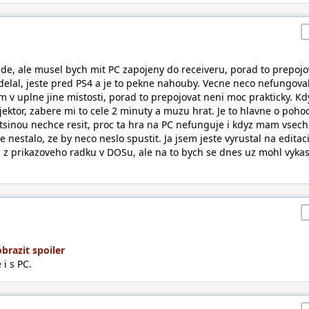
 jde, ale musel bych mit PC zapojeny do receiveru, porad to prepojo
 delal, jeste pred PS4 a je to pekne nahouby. Vecne neco nefungova
 v uplne jine mistosti, porad to prepojovat neni moc prakticky. Kd
ektor, zabere mi to cele 2 minuty a muzu hrat. Je to hlavne o pohod
sinou nechce resit, proc ta hra na PC nefunguje i kdyz mam vsec
e nestalo, ze by neco neslo spustit. Ja jsem jeste vyrustal na editac
l z prikazoveho radku v DOSu, ale na to bych se dnes uz mohl vykas
 i s PC.