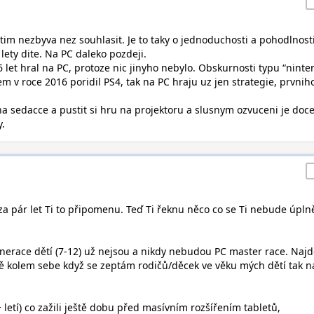
s tim nezbyva nez souhlasit. Je to taky o jednoduchosti a pohodlnost
 lety dite. Na PC daleko pozdeji.
6 let hral na PC, protoze nic jinyho nebylo. Obskurnosti typu “ninte
em v roce 2016 poridil PS4, tak na PC hraju uz jen strategie, prvnih
 na sedacce a pustit si hru na projektoru a slusnym ozvuceni je doce
y.
 za pár let Ti to připomenu. Teď Ti řeknu něco co se Ti nebude úpln
enerace dětí (7-12) už nejsou a nikdy nebudou PC master race. Naj
ě kolem sebe když se zeptám rodičů/děcek ve věku mých dětí tak n
+ letí) co zažili ještě dobu před masívním rozšířením tabletů,