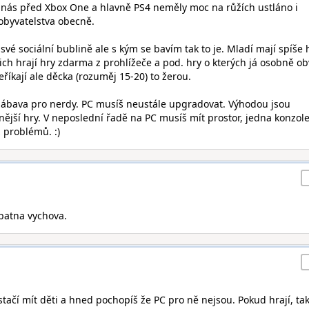
 nás před Xbox One a hlavně PS4 neměly moc na růžích ustláno i
obyvatelstva obecně.
 své sociální bublině ale s kým se bavím tak to je. Mladí mají spíše 
ch hrají hry zdarma z prohlížeče a pod. hry o kterých já osobně ob
eříkají ale děcka (rozuměj 15-20) to žerou.
 zábava pro nerdy. PC musíš neustále upgradovat. Výhodou jsou
ější hry. V neposlední řadě na PC musíš mít prostor, jedna konzol
z problémů. :)
Spatna vychova.
 stačí mít děti a hned pochopíš že PC pro ně nejsou. Pokud hrají, ta