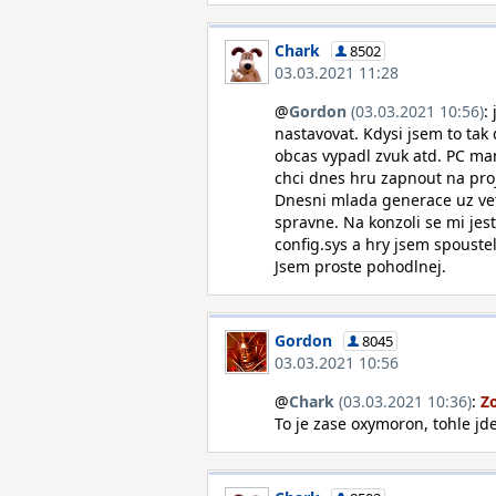
Chark
8502
03.03.2021 11:28
@
Gordon
(03.03.2021 10:56)
:
nastavovat. Kdysi jsem to tak
obcas vypadl zvuk atd. PC mam
chci dnes hru zapnout na proj
Dnesni mlada generace uz vet
spravne. Na konzoli se mi jest
config.sys a hry jsem spouste
Jsem proste pohodlnej.
Gordon
8045
03.03.2021 10:56
@
Chark
(03.03.2021 10:36)
:
To je zase oxymoron, tohle jde