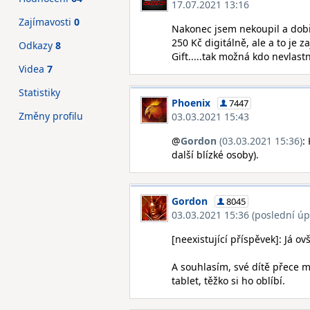
17.07.2021 13:16
Zajímavosti
0
Nakonec jsem nekoupil a dobř
250 Kč digitálně, ale a to je 
Odkazy
8
Gift.....tak možná kdo nevlastn
Videa
7
Statistiky
Phoenix
7447
Změny profilu
03.03.2021 15:43
@
Gordon
(03.03.2021 15:36)
:
další blízké osoby).
Gordon
8045
03.03.2021 15:36 (poslední úp
[neexistující příspěvek]: Já ov
A souhlasím, své dítě přece 
tablet, těžko si ho oblíbí.