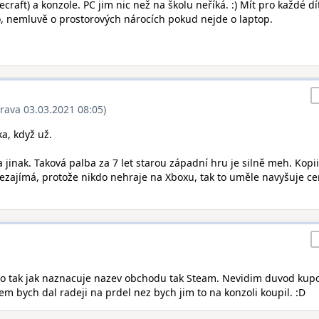
ecraft) a konzole. PC jim nic než na školu neříká. :) Mít pro každé dí
o, nemluvě o prostorových nárocích pokud nejde o laptop.
rava 03.03.2021 08:05)
a, když už.
jinak. Taková palba za 7 let starou západní hru je silně meh. Kopii
nezajímá, protože nikdo nehraje na Xboxu, tak to uměle navyšuje ce
No tak jak naznacuje nazev obchodu tak Steam. Nevidim duvod kup
em bych dal radeji na prdel nez bych jim to na konzoli koupil. :D