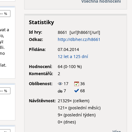
Všechna hodnocení
--
Statistiky
vat a
Id hry:
8661
lo,
Odkaz:
http://dbher.cz/h8661
yz
li.
Přidána:
07.04.2014
hno
12 let a 125 dní
i
lat.
Hodnocení:
64 (0-100 %)
Komentářů:
2
Oblíbenost:
17
36
7
68
--
Návštěvnost:
21329× (celkem)
121× (poslední měsíc)
9× (poslední týden)
0× (dnes)
Více