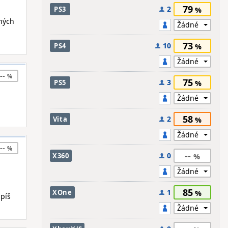
79
2
PS3
uhých
73
10
PS4
--
75
3
PS5
58
2
Vita
--
--
0
X360
85
1
XOne
píš