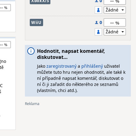
--
0
XboxX/S
--
--
0
WiiU
--
Hodnotit, napsat komentář,
diskutovat…
 (no
Jako
zaregistrovaný
a
přihlášený
uživatel
tě
můžete tuto hru nejen ohodnotit, ale také k
ní případně napsat komentář, diskutovat o
ní či ji zařadit do některého ze seznamů
PC
(vlastním, chci atd.).
š
D