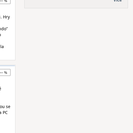
--
i. Hry
ndo”
o
la
--
ě
dou se
a PC