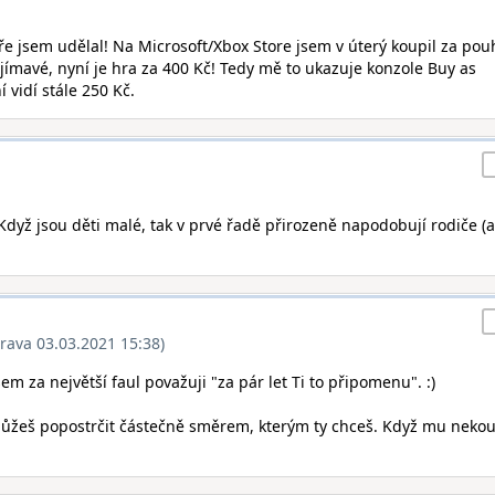
e jsem udělal! Na Microsoft/Xbox Store jsem v úterý koupil za po
zajímavé, nyní je hra za 400 Kč! Tedy mě to ukazuje konzole Buy as
í vidí stále 250 Kč.
 Když jsou děti malé, tak v prvé řadě přirozeně napodobují rodiče (a
rava 03.03.2021 15:38)
šem za největší faul považuji "za pár let Ti to připomenu". :)
můžeš popostrčit částečně směrem, kterým ty chceš. Když mu nekou