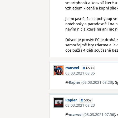
smartphonů a konzolí které u
vzhledem k ceně a kupní síle 
Je mi jasné, že se pohybuji ve
notebooky a paradoxně i na ni
nevím nic a které mi ani nic n
Důvod je prostý: PC je drahá
samozřejmě hry zdarma a levn
obslouží i 4 děti současně be
marwel
6538
03.03.2021 08:35
@
Rapier
(03.03.2021 08:23)
: 
Rapier
5062
03.03.2021 08:23
@
marwel
(03.03.2021 07:56)
: