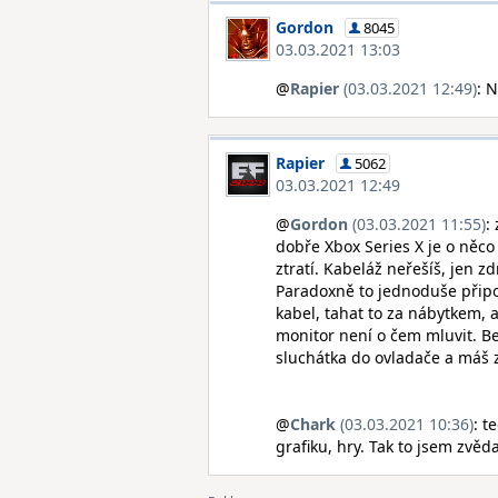
Gordon
8045
03.03.2021 13:03
@
Rapier
(03.03.2021 12:49)
: N
Rapier
5062
03.03.2021 12:49
@
Gordon
(03.03.2021 11:55)
:
dobře Xbox Series X je o něco 
ztratí. Kabeláž neřešíš, jen z
Paradoxně to jednoduše připo
kabel, tahat to za nábytkem,
monitor není o čem mluvit. Be
sluchátka do ovladače a máš z
@
Chark
(03.03.2021 10:36)
: t
grafiku, hry. Tak to jsem zvěd