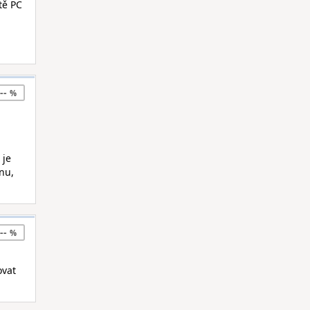
tě PC
--
 je
nu,
--
ovat