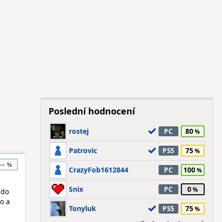
Poslední hodnocení
rostej
80
PC
Patrovic
75
PS5
--
CrazyFob1612844
100
PC
Snix
0
PC
 do
o a
Tonyluk
75
PS5