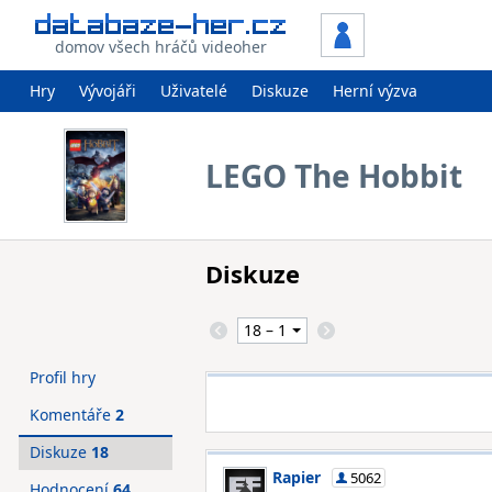
domov všech hráčů videoher
Hry
Vývojáři
Uživatelé
Diskuze
Herní výzva
LEGO The Hobbit
Diskuze
Profil hry
Komentáře
2
Diskuze
18
Rapier
5062
Hodnocení
64