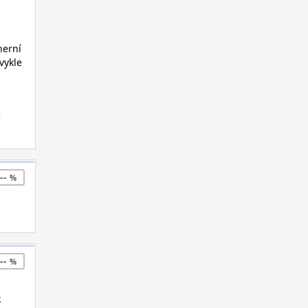
herní
vykle
e
--
--
k