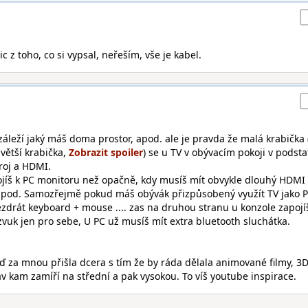
ic z toho, co si vypsal, neřeším, vše je kabel.
 záleží jaký máš doma prostor, apod. ale je pravda že malá krabička
větší krabička,
) se u TV v obývacím pokoji v podsta
droj a HDMI.
jíš k PC monitoru než opačně, kdy musíš mít obvykle dlouhý HDMI
 apod. Samozřejmě pokud máš obývák přizpůsobený využít TV jako 
zdrát keyboard + mouse .... zas na druhou stranu u konzole zapojí
vuk jen pro sebe, U PC už musíš mít extra bluetooth sluchátka.
eď za mnou přišla dcera s tím že by ráda dělala animované filmy, 3
av kam zamíří na střední a pak vysokou. To víš youtube inspirace.