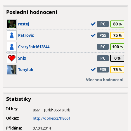
Poslední hodnocení
80
rostej
PC
75
Patrovic
PS5
100
CrazyFob1612844
PC
0
Snix
PC
75
Tonyluk
PS5
Všechna hodnocení
Statistiky
Id hry:
8661
Odkaz:
http://dbher.cz/h8661
Přidána:
07.04.2014