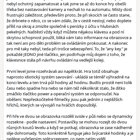
nebyl ochotný zapamatovat a tak jsme se až do konce hry obešli
třeba bez nastavování kamery a nechali to na automatu. Místy dost
frustrující záležitost, především proto, že při skocích se často stane,
že drbnete o něco, co se vám zdálo, že v cestě nestojí, nebo dojdete
příliš na okraj a zmizíte společně s penízky z účtu v hlubinách
pekelných. Naštěstí vždy když můžete nějakou klávesu a pod ní
skrytou schopnost použít, bliká vám tato informace na obrazovce a
tak není ani pro děti problém se ovládáním prokousat. A nakonec
pro mě taky nebyl, teda při trošce sebezapření. To, že "any key" je
pokaždé JEDNO jiné tlačítko, jen podtrhuje můj dojem z toho, že
klávesnice stála při návrhu ovládání na vedlejší koleji.
První level jsme rozehrávali asi napětkrát. Hra totiž obsahuje
naprosto idiotický systém savování - ukládá se téměř výhradně na
konci levelu a ten trvá půl hodiny až hodinu. Budťo prostě není tolik
času nebo spadne hra nebo se nám též několikrát stalo, že dítko
zmáčklo tlačítko power a operační systém se odporoučel. Na
oběšení. Nepřeskočitelné filmečky jsou pak jedním z nejtěžších
hříchů, kterých se vývojáři na hráčích dopouštějí.
Při hře ve dvou se obrazovka rozdělí svisle v půli nebo se dynamicky
rozsekne - podle nastavení. Postavičky se mohou rozejít do dvou
různých koutů levelu a když se potkají, obrazovka se zase nádherně
slije dohromady. Toto konkrétně funguje jako švýcarské hodinky a je
nejlépe vyřešeným splitscreenem, co jsem zatím viděl.