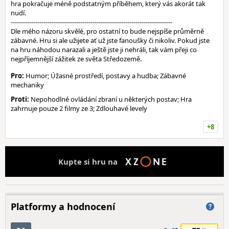
hra pokračuje méně podstatným příběhem, který vás akorát tak
nudí.
-------------------------------------------------------------------------------
Dle mého názoru skvělé, pro ostatní to bude nejspíše průměrně
zábavné. Hru si ale užijete ať už jste fanoušky či nikoliv. Pokud jste
na hru náhodou narazali a ještě jste ji nehráli, tak vám přeji co
nejpříjemnější zážitek ze světa Středozemě.
Pro:
Humor; Úžasné prostředí, postavy a hudba; Zábavné
mechaniky
Proti:
Nepohodlné ovládání zbraní u některých postav; Hra
zahrnuje pouze 2 filmy ze 3; Zdlouhavé levely
+8
Kupte si hru na
Platformy a hodnocení