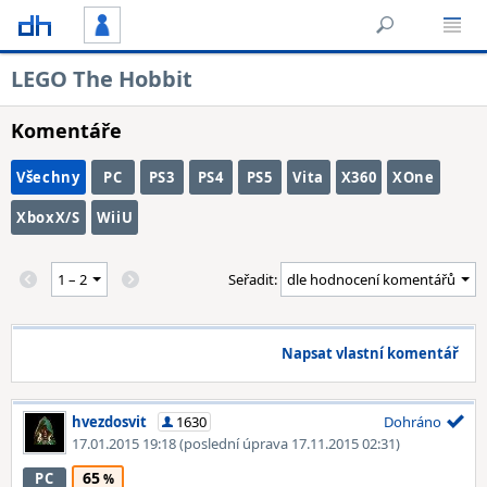
LEGO The Hobbit
Komentáře
Všechny
PC
PS3
PS4
PS5
Vita
X360
XOne
XboxX/S
WiiU
Seřadit:
Napsat vlastní komentář
hvezdosvit
1630
Dohráno
17.01.2015 19:18
(poslední úprava 17.11.2015 02:31)
65
PC