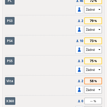
72
PC
46
79
PS3
2
73
PS4
10
75
PS5
3
58
Vita
2
--
X360
0