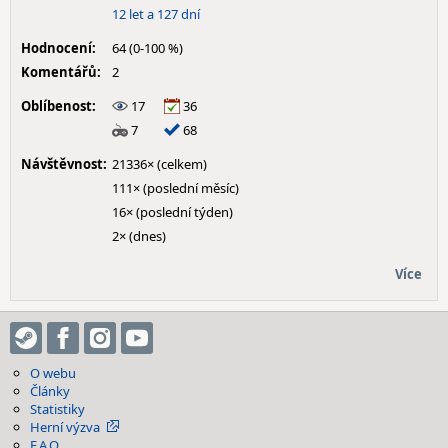
12 let a 127 dní
Hodnocení:
64 (0-100 %)
Komentářů:
2
Oblíbenost:
17
36
7
68
Návštěvnost:
21336× (celkem)
111× (poslední měsíc)
16× (poslední týden)
2× (dnes)
Více
O webu
Články
Statistiky
Herní výzva
F.A.Q.