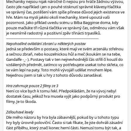
Mechaniky nejsou nijak náročné či nejsou pro hráče žádnou výzvou,
často jde například i jen o pouhé stisknutí správné klávesy/tlačítka
ve správný čas, potěšení vám spíše přinese důvod jejich existence ve
hře. Mám na mysli jakési okolí mechaniky, které upoutá vaši
pozornost. Jako příklad uvedu scénu u Bilba Bagginse doma, kdy
pouze mačkáte tři různá tlačítka ve správný čas, odměnou vám však
je nesmírně radostný a pozitivní zpěv třinácti trpaslíků.
-------------------------------------------------------------------------------
Nepohodlné ovládání zbraní u některých postav
Jedná se především o postavy, které mají ve svém arzenálu střelnou
a sečnou zbraň, nebo kouzelnickou hůl a meč (koukám se na tebe,
Gandalfe -_- ). Postavy tak v ten nejnevhodnější čás střílí čí kouzlí do
vzdálených předmět, zatímco vy potřebujete usekat toho skřeta, co
se vám lepí na paty. Toto mohli vývojáři udělat mnohem lépe.
Nejednou jsem si tak u hry z tohoto důvodu zanadával.
Hra zahrnuje pouze 2 filmy ze 3
Není co více bych k tomu řekl. Předpokládám, že na vývoj nebyl
dostatek času, jelikož hra musela vyjít jako podpůrný produkt pro
filmy. Je to škoda.
Zdlouhavé levely
Dle mého názoru by hra byla zábavnější, pokud by u tohoto typu
hry byly úrovně poloviční. Často si tak říkate, že jste dohráli zásadní
část příběhu, který značí konec herní části. Nemusí tomu být tak, a