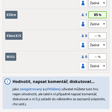
85
XOne
1
--
XboxX/S
0
--
WiiU
0
Hodnotit, napsat komentář, diskutovat…
Jako
zaregistrovaný
a
přihlášený
uživatel můžete tuto hru
nejen ohodnotit, ale také k ní případně napsat komentář,
diskutovat o ní či ji zařadit do některého ze seznamů (vlastním,
chci atd.).