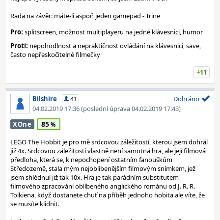
Rada na závěr: máte-li aspoň jeden gamepad - Trine
Pro:
splitscreen, možnost multiplayeru na jedné klávesnici, humor
Proti:
nepohodlnost a nepraktičnost ovládání na klávesnici, save,
často nepřeskočitelné filmečky
+11
Bilshire
41
Dohráno
04.02.2019 17:36
(poslední úprava 04.02.2019 17:43)
85
XOne
LEGO The Hobbit je pro mě srdcovou záležitostí, kterou jsem dohrál
již 4x. Srdcovou záležitostí vlastně není samotná hra, ale její filmová
předloha, která se, k nepochopení ostatním fanouškům
Středozemě, stala mým nejoblíbenějším filmovým snímkem, jež
jsem shlédnul již tak 10x. Hra je tak parádním substitutem
filmového zpracování oblíbeného anglického románu od J. R. R.
Tolkiena, když dostanete chuť na příběh jednoho hobita ale víte, že
se musíte klidnit.