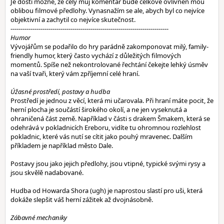
Je dosti možné, že celý můj komentář bude celkově ovlivněn mou
oblibou filmové předlohy. Vynasnažím se ale, abych byl co nejvíce
objektivní a zachytil co nejvíce skutečnost.
-------------------------------------------------------------------------------
Humor
Vývojářům se podařilo do hry parádně zakomponovat milý, family-
friendly humor, který často vychází z důležitých filmových
momentů. Spíše než nekontrolované řechtání čekejte lehký úsměv
na vaší tvaři, který vám zpříjemní celé hraní.
Úžasné prostředí, postavy a hudba
Prostředí je jednou z věcí, která mi učarovala. Při hraní máte pocit, že
herní plocha je součástí širokého okolí, a ne jen vyseknutá a
ohraničená část země. Například v části s drakem Šmakem, která se
odehrává v pokladnicích Ereboru, vidíte tu ohromnou rozlehlost
pokladnic, které vás nutí se cítit jako pouhý mravenec. Dalším
příkladem je například město Dale.
Postavy jsou jako jejich předlohy, jsou vtipné, typické svými rysy a
jsou skvělě nadabované.
Hudba od Howarda Shora (ugh) je naprostou slastí pro uši, která
dokáže slepšit váš herní zážitek až dvojnásobně.
Zábavné mechaniky