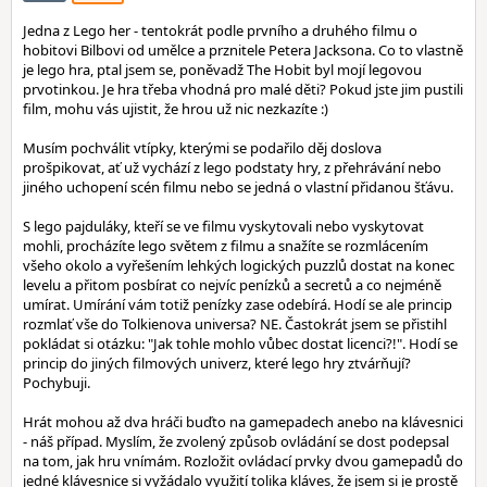
Jedna z Lego her - tentokrát podle prvního a druhého filmu o
hobitovi Bilbovi od umělce a prznitele Petera Jacksona. Co to vlastně
je lego hra, ptal jsem se, poněvadž The Hobit byl mojí legovou
prvotinkou. Je hra třeba vhodná pro malé děti? Pokud jste jim pustili
film, mohu vás ujistit, že hrou už nic nezkazíte :)
Musím pochválit vtípky, kterými se podařilo děj doslova
prošpikovat, ať už vychází z lego podstaty hry, z přehrávání nebo
jiného uchopení scén filmu nebo se jedná o vlastní přidanou šťávu.
S lego pajduláky, kteří se ve filmu vyskytovali nebo vyskytovat
mohli, procházíte lego světem z filmu a snažíte se rozmlácením
všeho okolo a vyřešením lehkých logických puzzlů dostat na konec
levelu a přitom posbírat co nejvíc penízků a secretů a co nejméně
umírat. Umírání vám totiž penízky zase odebírá. Hodí se ale princip
rozmlať vše do Tolkienova universa? NE. Častokrát jsem se přistihl
pokládat si otázku: "Jak tohle mohlo vůbec dostat licenci?!". Hodí se
princip do jiných filmových univerz, které lego hry ztvárňují?
Pochybuji.
Hrát mohou až dva hráči buďto na gamepadech anebo na klávesnici
- náš případ. Myslím, že zvolený způsob ovládání se dost podepsal
na tom, jak hru vnímám. Rozložit ovládací prvky dvou gamepadů do
jedné klávesnice si vyžádalo využití tolika kláves, že jsem si je prostě