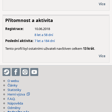
Více
Přítomnost a aktivita
Registrace:
10.06.2018
8 let a 58 dní
Poslední aktivita:
7 let a 184 dní
Tento profil byl ostatními uživateli navštíven celkem
13 krát
.
Více
O webu
Články
Statistiky
Herní výzva
F.A.Q.
Nápověda
Odměny