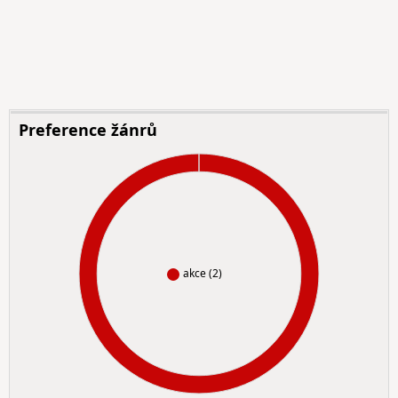
Preference žánrů
akce (2)