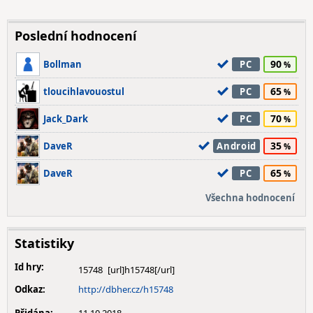
Poslední hodnocení
90
Bollman
PC
65
tloucihlavouostul
PC
70
Jack_Dark
PC
35
DaveR
Android
65
DaveR
PC
Všechna hodnocení
Statistiky
Id hry:
15748
Odkaz:
http://dbher.cz/h15748