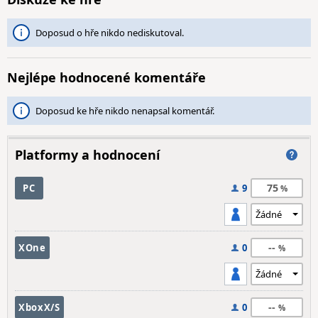
Doposud o hře nikdo nediskutoval.
Nejlépe hodnocené komentáře
Doposud ke hře nikdo nenapsal komentář.
Platformy a hodnocení
75
PC
9
--
XOne
0
--
XboxX/S
0