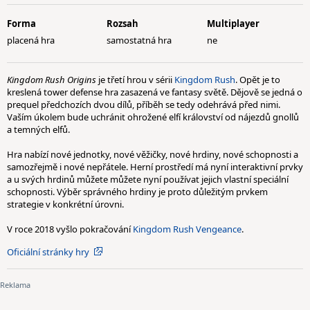
Forma
Rozsah
Multiplayer
placená hra
samostatná hra
ne
Kingdom Rush Origins
je třetí hrou v sérii
Kingdom Rush
. Opět je to
kreslená tower defense hra zasazená ve fantasy světě. Dějově se jedná o
prequel předchozích dvou dílů, příběh se tedy odehrává před nimi.
Vaším úkolem bude uchránit ohrožené elfí království od nájezdů gnollů
a temných elfů.
Hra nabízí nové jednotky, nové věžičky, nové hrdiny, nové schopnosti a
samozřejmě i nové nepřátele. Herní prostředí má nyní interaktivní prvky
a u svých hrdinů můžete můžete nyní používat jejich vlastní speciální
schopnosti. Výběr správného hrdiny je proto důležitým prvkem
strategie v konkrétní úrovni.
V roce 2018 vyšlo pokračování
Kingdom Rush Vengeance
.
Oficiální stránky hry