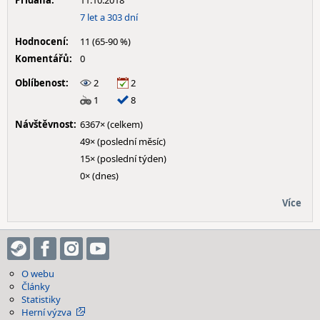
Přidána:
11.10.2018
7 let a 303 dní
Hodnocení:
11 (65-90 %)
Komentářů:
0
Oblíbenost:
2
2
1
8
Návštěvnost:
6367× (celkem)
49× (poslední měsíc)
15× (poslední týden)
0× (dnes)
Více
O webu
Články
Statistiky
Herní výzva