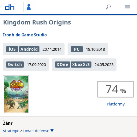
Kingdom Rush Origins
Ironhide Game Studio
iOS
Android
20.11.2014
PC
18.10.2018
Switch
17.09.2020
XOne
XboxX/S
24.05.2023
74
Platformy
Žánr
strategie
>
tower defense