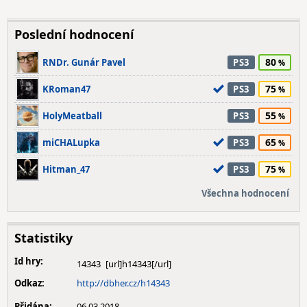
Poslední hodnocení
80
RNDr. Gunár Pavel
PS3
75
KRoman47
PS3
55
HolyMeatball
PS3
65
miCHALupka
PS3
75
Hitman_47
PS3
Všechna hodnocení
Statistiky
Id hry:
14343
Odkaz:
http://dbher.cz/h14343
Přidána:
06.03.2018