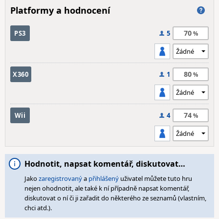
Platformy a hodnocení
70
PS3
5
80
X360
1
74
Wii
4
Hodnotit, napsat komentář, diskutovat…
Jako
zaregistrovaný
a
přihlášený
uživatel můžete tuto hru
nejen ohodnotit, ale také k ní případně napsat komentář,
diskutovat o ní či ji zařadit do některého ze seznamů (vlastním,
chci atd.).