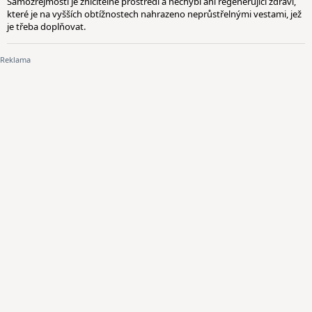
Samozřejmostí je zničitelné prostředí a nechybí ani regenerující zdraví,
které je na vyšších obtížnostech nahrazeno neprůstřelnými vestami, jež
je třeba doplňovat.