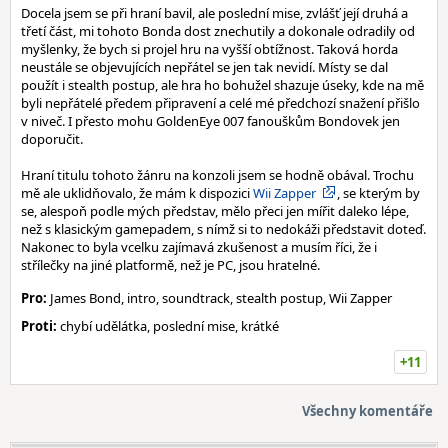
Docela jsem se při hraní bavil, ale poslední mise, zvlášť její druhá a
třetí část, mi tohoto Bonda dost znechutily a dokonale odradily od
myšlenky, že bych si projel hru na vyšší obtížnost. Taková horda
neustále se objevujících nepřátel se jen tak nevidí. Místy se dal
použít i stealth postup, ale hra ho bohužel shazuje úseky, kde na mě
byli nepřátelé předem připravení a celé mé předchozí snažení přišlo
v niveč. I přesto mohu GoldenEye 007 fanouškům Bondovek jen
doporučit.
Hraní titulu tohoto žánru na konzoli jsem se hodně obával. Trochu
mě ale uklidňovalo, že mám k dispozici
Wii Zapper
, se kterým by
se, alespoň podle mých představ, mělo přeci jen mířit daleko lépe,
než s klasickým gamepadem, s nímž si to nedokáži představit doteď.
Nakonec to byla vcelku zajímavá zkušenost a musím říci, že i
střílečky na jiné platformě, než je PC, jsou hratelné.
Pro:
James Bond, intro, soundtrack, stealth postup, Wii Zapper
Proti:
chybí udělátka, poslední mise, krátké
+11
Všechny komentáře