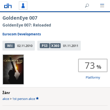
GoldenEye 007
GoldenEye 007: Reloaded
Eurocom Developments
Wii
02.11.2010
PS3
X360
01.11.2011
73
Platformy
Žánr
akce
>
1st person akce