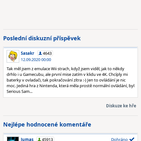
Poslední diskuzní příspěvek
Sasakr
4643
12.09.2020 00:00
Tak měl jsem z emulace Wii strach, když jsem viděl, jak to někdy
drhlo i u Gamecubu, ale první mise zatím v klidu ve 4K. Chcíply mi
baterky v ovladači, tak pokračování zítra :-) Jen to ovládání je nic
moc. Jediná hra z Nintenda, která měla prostě normální ovládání, byl
Serious Sam...
Diskuze ke hře
Nejlépe hodnocené komentáře
Jumas
45913
Dohráno