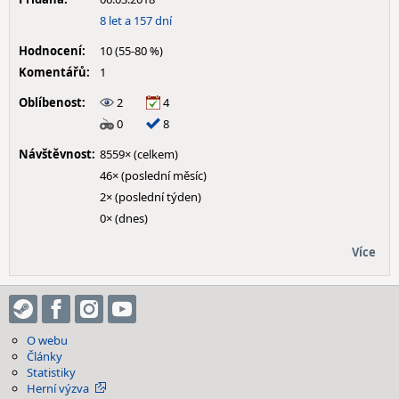
8 let a 157 dní
Hodnocení:
10 (55-80 %)
Komentářů:
1
Oblíbenost:
2
4
0
8
Návštěvnost:
8559× (celkem)
46× (poslední měsíc)
2× (poslední týden)
0× (dnes)
Více
O webu
Články
Statistiky
Herní výzva