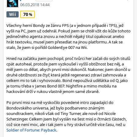
06.03.2018 14:44
70
Wii
Všechny herní Bondy ze žánru FPS (a v jednom případě i TPS), jež
vyšli na PC, jsem už odehrál. Pokud jsem se chtěl vžít do kůže tohoto
jedinečného agenta znovu a nechtěl nějaký titul opakovat anebo
hrát textovku, musel jsem přesedlat na jinou platformu. A tak se
stalo, že jsem si pořídil GoldenEye 007 na Wii.
Hned na začátku jsem pochopil, proč tvůrci her začali do svých titulů
cpát autoheal, protože jsem vyzkoušel i vyšší obtížnost bez něj, a
měl jsem co dělat, abych první misi dokončil. Nakonec jsem skončil u
druhé obtížnosti ze čtyř, která ještě regeneraci zdraví zahrnovala a
celkem mi to tak i vyhovovalo. Bond nepoužívá udělátka od Q, jako
je tomu třeba v James Bond 007: Nightfire a mimo mobilu na
hackování drží v rukou vlastně jenom samé zbraně.
Po první misi na mě vyskočilo povedené intro zapadající do
Bondovského universa, jež bylo podbarveno známým
soundtrackem, nikoli však od Tiny Turner, ale nově od Nicole
Scherzinger. Celkem jsem byl vyslán na šest misí o čtrnácti částech,
což sice není moc, ale i tak jsem u hry strávil určitě více času, než u
Soldier of Fortune: Payback
.