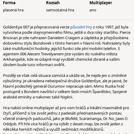
Forma
Rozsah
Multiplayer
placená hra
samostatná hra
ano
GoldenEye 007 je přepracovaná verze
původní hry
z roku 1997, jež byla
vytvořena podle stejnojmenného filmu, ještě o dva roky staršího. Pierce
Brosnan je zde nahrazen Danielem Craigem a zápletka je přizpůsobena
dobovému stylu Bondovek s tímto hercem v hlavní roli. Nahrazeny byly
také multifunkční hodinky, jejichž funkci zde plní mobilní telefon. S
agentem 006 Alecem Trevelyanem jste vysláni do ruského města
Arkhangelsk, kde se údajně mají vyrábět chemické zbraně a vaším
úkolem bude tuto informaci ověřit.
Později se však celá situace zamotá a ukáže se, že nejde jen o zmíněné
výbušniny. Je ukradena nebezpečná družice GoldenEye, ale je jasné, že
hlavní podezřelý generál Ourumov nepracuje sám. Mimo Ruska hráč
postupně s Bondem navštíví v celkem šesti misích Španělsko, Spojené
arabské emiráty a nakonec také Nigérii.
Hra nabízí online multiplayer až pro osm hráčů a lokální maximálně pro
čtyři, přičemž si lze zvolit jednu z padesáti přednastavených postav,
včetně známých padouchů, jako je Blofeld, Scaramanga, Dr. No, Jaws či
Oddjob. Při hře více hráčů je na výběr z deseti map, lze zvolit jeden z
několika herních režimů a využít sedmnáct modifikátorů.