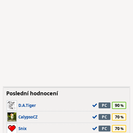
Poslední hodnocení
90
D.A.Tiger
PC
70
CalypsoCZ
PC
70
Snix
PC