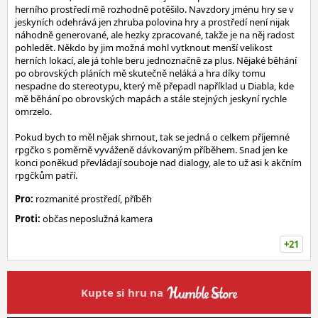
herního prostředí mě rozhodně potěšilo. Navzdory jménu hry se v
jeskyních odehrává jen zhruba polovina hry a prostředí není nijak
náhodně generované, ale hezky zpracované, takže je na něj radost
pohledět. Někdo by jim možná mohl vytknout menší velikost
herních lokací, ale já tohle beru jednoznačně za plus. Nějaké běhání
po obrovských pláních mě skutečně neláká a hra díky tomu
nespadne do stereotypu, který mě přepadl například u Diabla, kde
mě běhání po obrovských mapách a stále stejných jeskyní rychle
omrzelo.
Pokud bych to měl nějak shrnout, tak se jedná o celkem příjemné
rpgčko s poměrně vyváženě dávkovaným příběhem. Snad jen ke
konci poněkud převládají souboje nad dialogy, ale to už asi k akčním
rpgčkům patří.
Pro:
rozmanité prostředí, příběh
Proti:
občas neposlužná kamera
+21
Kupte si hru na