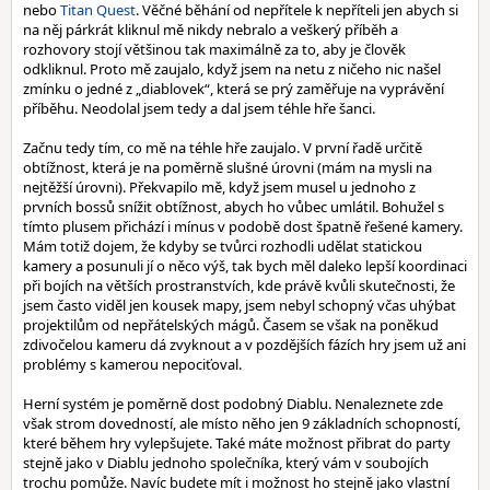
nebo
Titan Quest
. Věčné běhání od nepřítele k nepříteli jen abych si
na něj párkrát kliknul mě nikdy nebralo a veškerý příběh a
rozhovory stojí většinou tak maximálně za to, aby je člověk
odkliknul. Proto mě zaujalo, když jsem na netu z ničeho nic našel
zmínku o jedné z „diablovek“, která se prý zaměřuje na vyprávění
příběhu. Neodolal jsem tedy a dal jsem téhle hře šanci.
Začnu tedy tím, co mě na téhle hře zaujalo. V první řadě určitě
obtížnost, která je na poměrně slušné úrovni (mám na mysli na
nejtěžší úrovni). Překvapilo mě, když jsem musel u jednoho z
prvních bossů snížit obtížnost, abych ho vůbec umlátil. Bohužel s
tímto plusem přichází i mínus v podobě dost špatně řešené kamery.
Mám totiž dojem, že kdyby se tvůrci rozhodli udělat statickou
kamery a posunuli jí o něco výš, tak bych měl daleko lepší koordinaci
při bojích na větších prostranstvích, kde právě kvůli skutečnosti, že
jsem často viděl jen kousek mapy, jsem nebyl schopný včas uhýbat
projektilům od nepřátelských mágů. Časem se však na poněkud
zdivočelou kameru dá zvyknout a v pozdějších fázích hry jsem už ani
problémy s kamerou nepociťoval.
Herní systém je poměrně dost podobný Diablu. Nenaleznete zde
však strom dovedností, ale místo něho jen 9 základních schopností,
které během hry vylepšujete. Také máte možnost přibrat do party
stejně jako v Diablu jednoho společníka, který vám v soubojích
trochu pomůže. Navíc budete mít i možnost ho stejně jako vlastní