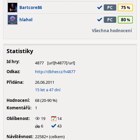
75
Bartcore86
PC
80
hlahol
PC
Všechna hodnocení
Statistiky
Id hry:
4877
Odkaz:
http://dbher.cz/h4877
Přidána:
26.06.2011
15 let a 47 dní
Hodnocení:
68 (20-90 %)
Komentářů:
1
Oblíbenost:
19
14
6
43
Návštěvnost:
22582× (celkem)