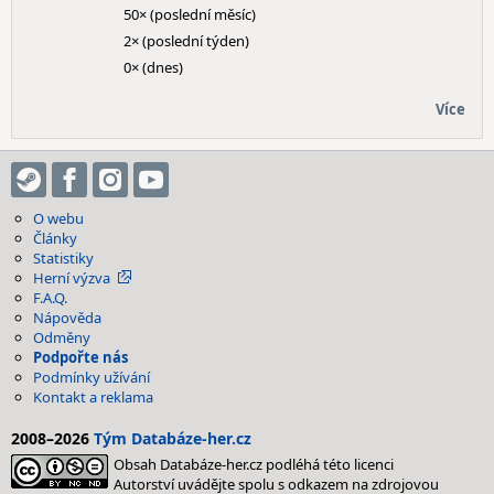
50× (poslední měsíc)
2× (poslední týden)
0× (dnes)
Více
O webu
Články
Statistiky
Herní výzva
F.A.Q.
Nápověda
Odměny
Podpořte nás
Podmínky užívání
Kontakt a reklama
2008–2026
Tým Databáze-her.cz
Obsah Databáze-her.cz podléhá této licenci
Autorství uvádějte spolu s odkazem na zdrojovou