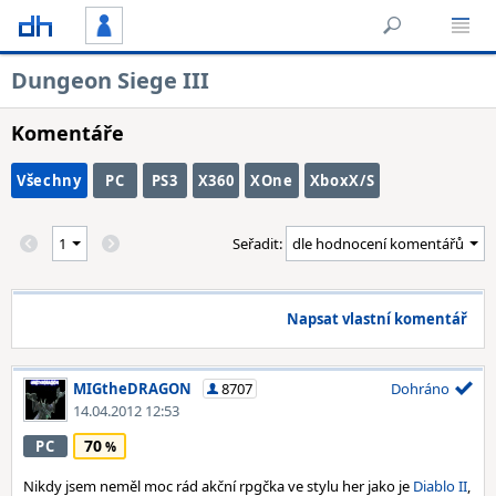
Dungeon Siege III
Komentáře
Všechny
PC
PS3
X360
XOne
XboxX/S
Seřadit:
Napsat vlastní komentář
MIGtheDRAGON
8707
Dohráno
14.04.2012 12:53
70
PC
Nikdy jsem neměl moc rád akční rpgčka ve stylu her jako je
Diablo II
,