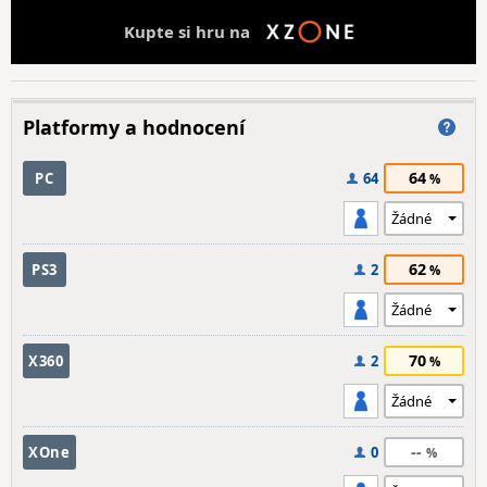
Kupte si hru na
Platformy a hodnocení
64
PC
64
62
PS3
2
70
X360
2
--
XOne
0