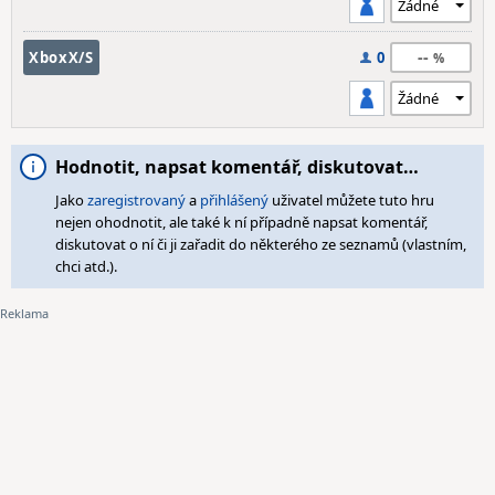
--
XboxX/S
0
Hodnotit, napsat komentář, diskutovat…
Jako
zaregistrovaný
a
přihlášený
uživatel můžete tuto hru
nejen ohodnotit, ale také k ní případně napsat komentář,
diskutovat o ní či ji zařadit do některého ze seznamů (vlastním,
chci atd.).