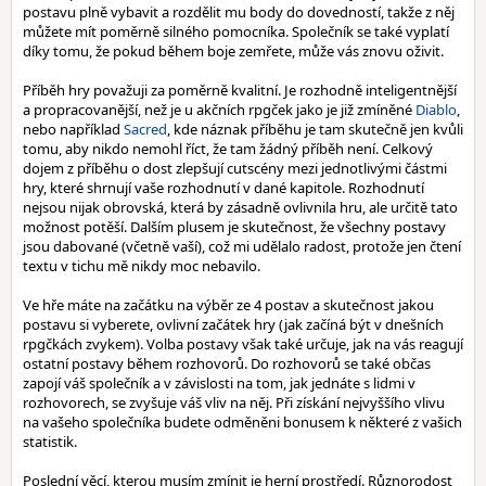
postavu plně vybavit a rozdělit mu body do dovedností, takže z něj
můžete mít poměrně silného pomocníka. Společník se také vyplatí
díky tomu, že pokud během boje zemřete, může vás znovu oživit.
Příběh hry považuji za poměrně kvalitní. Je rozhodně inteligentnější
a propracovanější, než je u akčních rpgček jako je již zmíněné
Diablo
,
nebo například
Sacred
, kde náznak příběhu je tam skutečně jen kvůli
tomu, aby nikdo nemohl říct, že tam žádný příběh není. Celkový
dojem z příběhu o dost zlepšují cutscény mezi jednotlivými částmi
hry, které shrnují vaše rozhodnutí v dané kapitole. Rozhodnutí
nejsou nijak obrovská, která by zásadně ovlivnila hru, ale určitě tato
možnost potěší. Dalším plusem je skutečnost, že všechny postavy
jsou dabované (včetně vaší), což mi udělalo radost, protože jen čtení
textu v tichu mě nikdy moc nebavilo.
Ve hře máte na začátku na výběr ze 4 postav a skutečnost jakou
postavu si vyberete, ovlivní začátek hry (jak začíná být v dnešních
rpgčkách zvykem). Volba postavy však také určuje, jak na vás reagují
ostatní postavy během rozhovorů. Do rozhovorů se také občas
zapojí váš společník a v závislosti na tom, jak jednáte s lidmi v
rozhovorech, se zvyšuje váš vliv na něj. Při získání nejvyššího vlivu
na vašeho společníka budete odměněni bonusem k některé z vašich
statistik.
Poslední věcí, kterou musím zmínit je herní prostředí. Různorodost