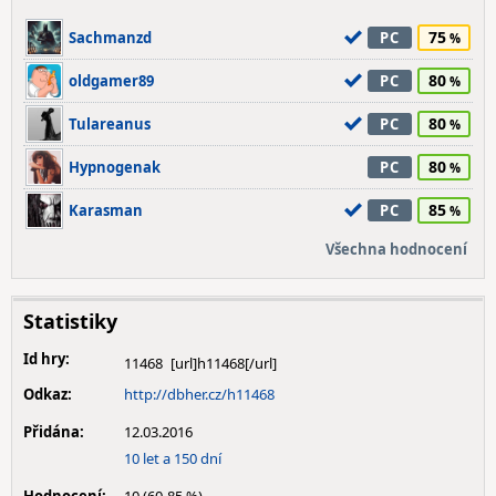
75
Sachmanzd
PC
80
oldgamer89
PC
80
Tulareanus
PC
80
Hypnogenak
PC
85
Karasman
PC
Všechna hodnocení
Statistiky
Id hry:
11468
Odkaz:
http://dbher.cz/h11468
Přidána:
12.03.2016
10 let a 150 dní