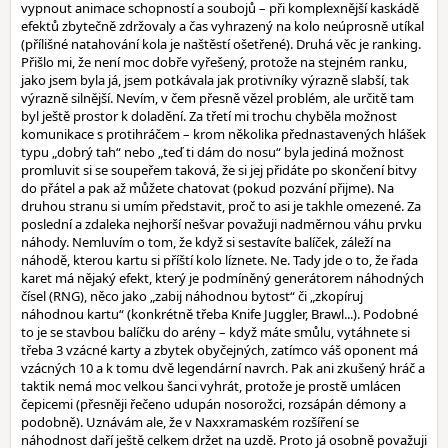
vypnout animace schopností a soubojů – při komplexnější kaskádě
efektů zbytečně zdržovaly a čas vyhrazený na kolo neúprosně utíkal
(přílišné natahování kola je naštěstí ošetřené). Druhá věc je ranking.
Přišlo mi, že není moc dobře vyřešený, protože na stejném ranku,
jako jsem byla já, jsem potkávala jak protivníky výrazně slabší, tak
výrazně silnější. Nevím, v čem přesně vězel problém, ale určitě tam
byl ještě prostor k doladění. Za třetí mi trochu chyběla možnost
komunikace s protihráčem – krom několika přednastavených hlášek
typu „dobrý tah“ nebo „teď ti dám do nosu“ byla jediná možnost
promluvit si se soupeřem taková, že si jej přidáte po skončení bitvy
do přátel a pak až můžete chatovat (pokud pozvání přijme). Na
druhou stranu si umím představit, proč to asi je takhle omezené. Za
poslední a zdaleka nejhorší nešvar považuji nadměrnou váhu prvku
náhody. Nemluvím o tom, že když si sestavíte balíček, záleží na
náhodě, kterou kartu si příští kolo líznete. Ne. Tady jde o to, že řada
karet má nějaký efekt, který je podmíněný generátorem náhodných
čísel (RNG), něco jako „zabij náhodnou bytost“ či „zkopíruj
náhodnou kartu“ (konkrétně třeba Knife Juggler, Brawl...). Podobné
to je se stavbou balíčku do arény – když máte smůlu, vytáhnete si
třeba 3 vzácné karty a zbytek obyčejných, zatímco váš oponent má
vzácných 10 a k tomu dvě legendární navrch. Pak ani zkušený hráč a
taktik nemá moc velkou šanci vyhrát, protože je prostě umlácen
čepicemi (přesněji řečeno udupán nosorožci, rozsápán démony a
podobně). Uznávám ale, že v Naxxramaském rozšíření se
náhodnost daří ještě celkem držet na uzdě. Proto já osobně považuji