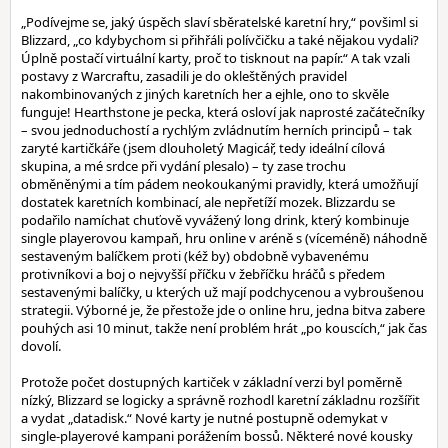
„Podívejme se, jaký úspěch slaví sběratelské karetní hry,“ povšiml si
Blizzard, „co kdybychom si přihřáli polívčičku a také nějakou vydali?
Úplně postačí virtuální karty, proč to tisknout na papír.“ A tak vzali
postavy z Warcraftu, zasadili je do okleštěných pravidel
nakombinovaných z jiných karetních her a ejhle, ono to skvěle
funguje! Hearthstone je pecka, která osloví jak naprosté začátečníky
– svou jednoduchostí a rychlým zvládnutím herních principů – tak
zaryté kartičkáře (jsem dlouholetý Magicář, tedy ideální cílová
skupina, a mé srdce při vydání plesalo) – ty zase trochu
obměněnými a tím pádem neokoukanými pravidly, která umožňují
dostatek karetních kombinací, ale nepřetíží mozek. Blizzardu se
podařilo namíchat chuťově vyvážený long drink, který kombinuje
single playerovou kampaň, hru online v aréně s (víceméně) náhodně
sestaveným balíčkem proti (kéž by) obdobně vybavenému
protivníkovi a boj o nejvyšší příčku v žebříčku hráčů s předem
sestavenými balíčky, u kterých už mají podchycenou a vybroušenou
strategii. Výborné je, že přestože jde o online hru, jedna bitva zabere
pouhých asi 10 minut, takže není problém hrát „po kouscích,“ jak čas
dovolí.
Protože počet dostupných kartiček v základní verzi byl poměrně
nízký, Blizzard se logicky a správně rozhodl karetní základnu rozšířit
a vydat „datadisk.“ Nové karty je nutné postupně odemykat v
single-playerové kampani porážením bossů. Některé nové kousky