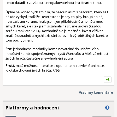
tento datadisk za zlatou a neopakovatelnou éru Hearthstonu.
Úplně na konec bych zmínila, že nesouhlasím s názorem, který se tu
někde vyskytl, totiž že Hearthstone je pay-to-play hra. Já do něj
nevrazila ani korunu, hrála jsem jen příležitostně a neměla moc
silných karet, ale i tak jsem si zahrála na slušné úrovni (každou
sezónu rank cca 12-14). Rozhodně ale je možné si investicí život
značně usnadnit a zrychlit získání surovin k výrobě silných karet, o
tom pochyb není.
Pro:
jednoduché mechniky kombinovatelné do ucházejícího
množství komb, spojení známých rysů Warcraftu a MtG, zákeřnosti
živých hráčů, částečné znevýhodnění aggra
Proti:
malá možnost interakce s oponentem, rozvleklé animace,
idiotské chování živých hráčů, RNG
+8
Všechny komentáře
Platformy a hodnocení