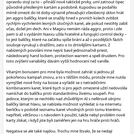
opravdu stojí za to – přináší nové taktické prvky, umí zatnout tipec
původně přesíleným kartám a podobně. Kupodivu se podařilo
mírně omezit do té doby výrazně převažující všeobecný sklon hrát
jen aggro balíčky, které se snažily hned v prvních kolech zvítězit
rychlým vychrlením levných útočných karet, ale pokud nestihly zabít
včas, došel jim dech. Ani v Magicu nemám ráda aggro, proto i zde
jsem si až s vydáním Naxxu užila hratelné a fungující control decky –
to jest balíčky, které na začátku spíše brání a až v pozdějších fázích
souboje vyrukují s dražšími, zato o to drtivějšími kartami. Z
nabízených povolání mne nejvíc bavil jednoznačně priest,
následovaný hand lockem, protection warrem a spell druidem. Pro
toto zvýšení variability dávám vyšší hodnocení než vanille.
Vítaným bonusem pro mne byla možnost zahrát si jednou již
pokořenou kampaň znovu, a to v těžším módu, protože mne nutila
vymýšlet nové finty na bosse a vyřádit se s netradičními
kombinacemi karet, které bych si pro jejich omezené užití nedovolila
namíchat do balíčku proti standardnímu živému soupeři. Pro
jedince, kterým se nechtělo nad zhůvěřilým AI s neférově silnými
balíčky lámat hlavu, se nabízela možnost vyhledat si na internetu
berličku v podobě seznamu karet vhodných proti tomu kterému
nepříteli, většinou i s návodem k použití, takže nebyl problém nové
karty získat, i když jste byli zaměřeni jen na hru hráče proti hráči.
Negativa se ale také najdou. Trochu mne štvalo, že se nedají