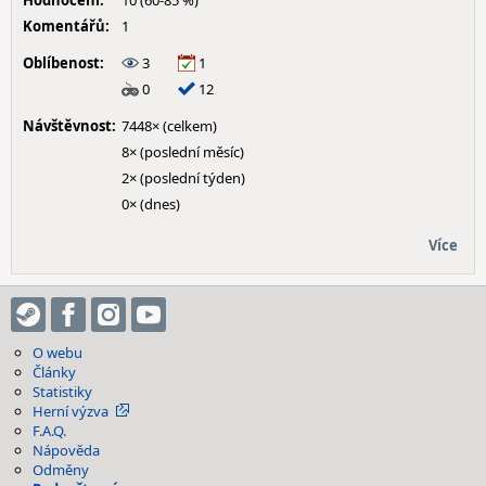
Hodnocení:
10 (60-85 %)
Komentářů:
1
Oblíbenost:
3
1
0
12
Návštěvnost:
7448× (celkem)
8× (poslední měsíc)
2× (poslední týden)
0× (dnes)
Více
O webu
Články
Statistiky
Herní výzva
F.A.Q.
Nápověda
Odměny