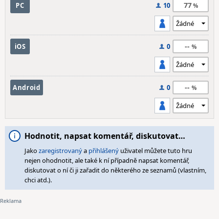
77
PC
10
--
iOS
0
--
Android
0
Hodnotit, napsat komentář, diskutovat…
Jako
zaregistrovaný
a
přihlášený
uživatel můžete tuto hru
nejen ohodnotit, ale také k ní případně napsat komentář,
diskutovat o ní či ji zařadit do některého ze seznamů (vlastním,
chci atd.).