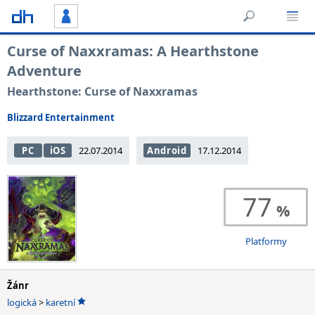
Curse of Naxxramas: A Hearthstone
Adventure
Hearthstone: Curse of Naxxramas
Blizzard Entertainment
PC
iOS
22.07.2014
Android
17.12.2014
77
Platformy
Žánr
logická
>
karetní