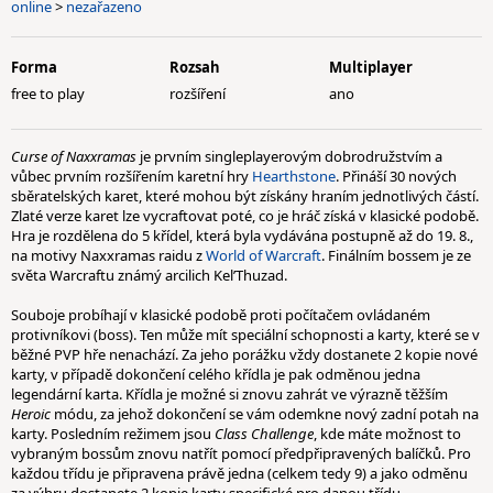
online
>
nezařazeno
Forma
Rozsah
Multiplayer
free to play
rozšíření
ano
Curse of Naxxramas
je prvním singleplayerovým dobrodružstvím a
vůbec prvním rozšířením karetní hry
Hearthstone
. Přináší 30 nových
sběratelských karet, které mohou být získány hraním jednotlivých částí.
Zlaté verze karet lze vycraftovat poté, co je hráč získá v klasické podobě.
Hra je rozdělena do 5 křídel, která byla vydávána postupně až do 19. 8.,
na motivy Naxxramas raidu z
World of Warcraft
. Finálním bossem je ze
světa Warcraftu známý arcilich Kel’Thuzad.
Souboje probíhají v klasické podobě proti počítačem ovládaném
protivníkovi (boss). Ten může mít speciální schopnosti a karty, které se v
běžné PVP hře nenachází. Za jeho porážku vždy dostanete 2 kopie nové
karty, v případě dokončení celého křídla je pak odměnou jedna
legendární karta. Křídla je možné si znovu zahrát ve výrazně těžším
Heroic
módu, za jehož dokončení se vám odemkne nový zadní potah na
karty. Posledním režimem jsou
Class Challenge
, kde máte možnost to
vybraným bossům znovu natřít pomocí předpřipravených balíčků. Pro
každou třídu je připravena právě jedna (celkem tedy 9) a jako odměnu