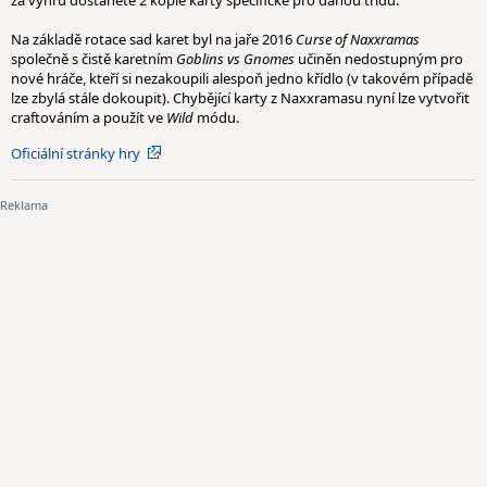
za výhru dostanete 2 kopie karty specifické pro danou třídu.
Na základě rotace sad karet byl na jaře 2016
Curse of Naxxramas
společně s čistě karetním
Goblins vs Gnomes
učiněn nedostupným pro
nové hráče, kteří si nezakoupili alespoň jedno křídlo (v takovém případě
lze zbylá stále dokoupit). Chybějící karty z Naxxramasu nyní lze vytvořit
craftováním a použít ve
Wild
módu.
Oficiální stránky hry