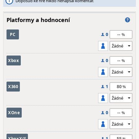
Doposud ke hře nikdo nenapsal komentář.
Platformy a hodnocení
--
PC
0
--
Xbox
0
80
X360
1
--
XOne
0
55
XboxX/S
1