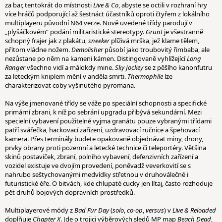
za bar, tentokrát do místnosti
Live & Co
, abyste se octili v rozhraní hry
více hráčů podporující až šestnáct účastníků oproti čtyřem z lokálního
multiplayeru původní N64 verze. Nově uvedené třídy parodují v
„plyšáčkovém“ podání militaristické stereotypy.
Grunt
je všestranně
schopný frajer jak z plakátu,
sneeker
plíživá mrška, jež klame tělem,
přitom vládne nožem.
Demolisher
působí jako troubovitý řimbaba, ale
nezůstane po něm na kameni kámen. Distingovaně vyhlížející
Long
Ranger
všechno
vidí a málokdy mine.
Sky Jockey
se z pěšího kanonfutru
za leteckým kniplem mění v anděla smrti.
Thermophile
lze
charakterizovat coby vyšinutého pyromana.
Na výše jmenované třídy se váže po speciální schopnosti a specifické
primární zbrani, k níž po sebrání upgradu přibývá sekundární. Mezi
specielní vybavení použitelné vyjma granátu pouze vybranými třídami
patří svářečka, hackovací zařízení, uzdravovací ručnice a špehovací
kamera. Přes terminály budete opakovaně objednávat miny, drony,
prvky obrany proti pozemní a letecké technice či teleportéry. Většina
skinů postaviček, zbraní, polního vybavení, defenzivních zařízení a
vozidel existuje ve dvojím provedení, poněvadž veverkovití se s
nahrubo seštychovanými medvídky střetnou v druhoválečné i
futuristické éře. O bitvách, kde chlupaté cucky jen lítaj, často rozhoduje
pět druhů bojových dopravních prostředků.
Multiplayerové módy z
Bad Fur Day
(
solo
,
co-op
,
versus
) v
Live & Reloaded
doplňuje
Chapter X
. Jde o trojici výběrových sledů MP map
Beach Dead
,