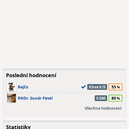
Poslední hodnocení
55
Bajčo
XboxX/S
80
RNDr. Gunár Pavel
X360
Všechna hodnocení
Statistiky