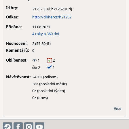
Id hry:
21252
Odkaz:
http://dbher.cz/h21252
Přidána:
11.08.2021
4 roky a 360 dní
Hodnocení:
2 (55-80 %)
Komentářů:
0
Oblíbenost:
1
2
0
1
Návštěvnost:
2430× (celkem)
38× (poslední měsíc)
0× (poslední týden)
0× (dnes)
Více