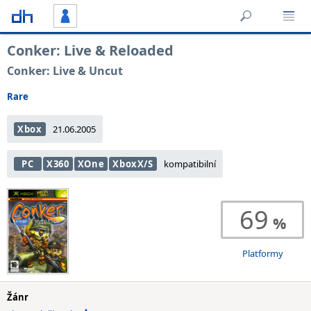
Conker: Live & Reloaded
Conker: Live & Uncut
Rare
Xbox
21.06.2005
PC
X360
XOne
XboxX/S
kompatibilní
69
Platformy
Žánr