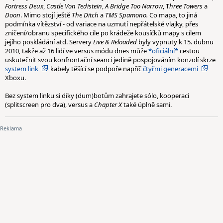
Fortress Deux
,
Castle Von Tedistein
,
A Bridge Too Narrow
, T
hree Towers
a
Doon
. Mimo stojí ještě
The Ditch
a
TMS Spamono.
Co mapa, to jiná
podmínka vítězství - od variace na uzmutí nepřátelské vlajky, přes
zničení/obranu specifického cíle po krádeže kousíčků mapy s cílem
jejího poskládání atd. Servery
Live & Reloaded
byly vypnuty k 15. dubnu
2010, takže až 16 lidí ve versus módu dnes může
*oficiální*
cestou
uskutečnit svou konfrontační seanci jedině pospojováním konzolí skrze
system link
kabely těšící se podpoře napříč
čtyřmi generacemi
Xboxu.
Bez system linku si díky (dum)botům zahrajete sólo, kooperaci
(splitscreen pro dva), versus a
Chapter X
také úplně sami.