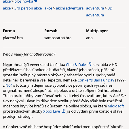
akce
>
plošinovka
akce
>
3rd person akce
akce
>
akční adventura
adventura
>
3D
adventura
Forma
Rozsah
Multiplayer
placená hra
samostatná hra
ano
Who's ready for another round?
Nejprohnanější veverka od časů dua
Chip & Dale
se vrátila v HD
předělávce. Šibal Conker je huňatější, hlavně jeho ocásek, přičemž
groteskní svět plný nástrah obývaný sebestřednými tupci vypadá
detailněji, barevněji a vše i lépe zní. Remake
Conker's Bad Fur Day
(1999)
z
N64
s totožným dějem sice vypípal více peprnějších výrazů než
originál, nicméně alespoň učinil pokus o určité zpříjemnění hratelnosti.
Třeba praku přibyl zaměřovač nebo viditelný časovač tam, kde v
Bad Fur
Day
nebýval. Hlavním důvodem vzniku předělávky však bylo rozšíření
možností hry více hráčů s důrazem na online složku, na které
Microsoft
prostřednictvím služby
Xbox Live
již od vydání první konzole stavěl
prodejní strategii.
V Conkerovně oblíbené hospůdce plnící funkci menu opět stačí vkročit