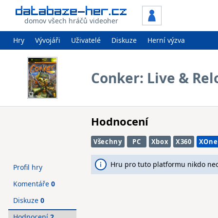
domov všech hráčů videoher
Hry
Vývojáři
Uživatelé
Diskuze
Herní výzva
Conker: Live & Re
Hodnocení
Všechny
PC
Xbox
X360
XOne
Hru pro tuto platformu nikdo ne
Profil hry
Komentáře
0
Diskuze
0
Hodnocení
2