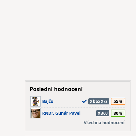
Poslední hodnocení
Bajčo
55
XboxX/S
RNDr. Gunár Pavel
80
X360
Všechna hodnocení