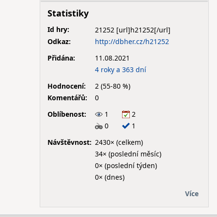
Statistiky
Id hry:
21252
Odkaz:
http://dbher.cz/h21252
Přidána:
11.08.2021
4 roky a 363 dní
Hodnocení:
2 (55-80 %)
Komentářů:
0
Oblíbenost:
1
2
0
1
Návštěvnost:
2430× (celkem)
34× (poslední měsíc)
0× (poslední týden)
0× (dnes)
Více