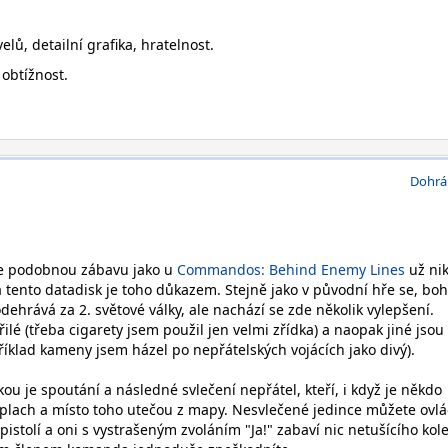
lů, detailní grafika, hratelnost.
obtížnost.
Dohrá
 že podobnou zábavu jako u
Commandos: Behind Enemy Lines
už ni
 a tento datadisk je toho důkazem. Stejně jako v původní hře se, bo
odehrává za 2. světové války, ale nachází se zde několik vylepšení.
lé (třeba cigarety jsem použil jen velmi zřídka) a naopak jiné jsou
říklad kameny jsem házel po nepřátelských vojácích jako divý).
ou je spoutání a následné svlečení nepřátel, kteří, i když je někdo
oplach a místo toho utečou z mapy. Nesvlečené jedince můžete ovl
 pistolí a oni s vystrašeným zvoláním "Ja!" zabaví nic netušícího kol