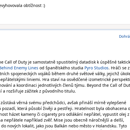
vyhovovala obtížnost :)
Dohrá
Call of Duty je samostatně spustitelný datadisk k úspěšné taktic
ehind Enemy Lines
od španělského studia
Pyro Studios
. Hráči se 
ních spojeneckých vojáků během druhé světové války, jejichž úkol
nepřátelskými liniemi. Hra staví na osvědčené izometrické perspekt
nování a koordinaci jednotlivých členů týmu. Beyond the Call of Du
í a rozšiřuje zážitek z původního titulu.
a zůstává věrná svému předchůdci, avšak přináší mírně vylepšené
á pozadí, která působí živěji a pestřeji. Hratelnost byla obohacena 
nost házet kameny či cigarety pro odlákání nepřátel, vypustit olej z
a nepřátele například zvěř. Mise jsou obecně náročnější a delší,
 do nových lokalit, jako jsou Balkán nebo město v Holandsku. Tyto