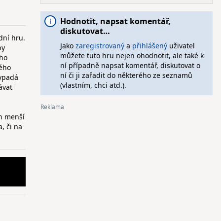
Hodnotit, napsat komentář,
diskutovat…
dní hru.
Jako
zaregistrovaný
a
přihlášený
uživatel
by
můžete tuto hru nejen ohodnotit, ale také k
ého
ní případně napsat komentář, diskutovat o
ného
ní či ji zařadit do některého ze seznamů
vypadá
(vlastním, chci atd.).
ávat
ch menší
, či na