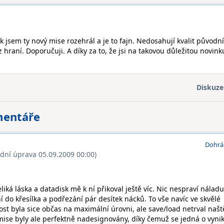
ak jsem ty nový mise rozehrál a je to fajn. Nedosahují kvalit původn
 z hraní. Doporučuji. A díky za to, že jsi na takovou důležitou novink
Diskuze
mentáře
Dohrá
ední úprava 05.09.2009 00:00)
liká láska a datadisk mě k ní přikoval ještě víc. Nic nespraví náladu
 do křesílka a podřezání pár desítek nácků. To vše navíc ve skvělé
nost byla sice občas na maximální úrovni, ale save/load netrval našt
mise byly ale perfektně nadesignovány, díky čemuž se jedná o vynik