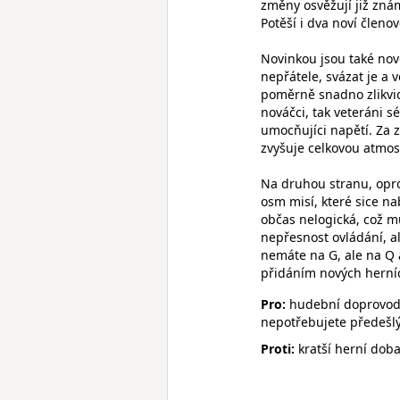
změny osvěžují již znám
Potěší i dva noví člen
Novinkou jsou také nov
nepřátele, svázat je a v
poměrně snadno zlikvid
nováčci, tak veteráni
umocňujíci napětí. Za z
zvyšuje celkovou atmos
Na druhou stranu, opro
osm misí, které sice na
občas nelogická, což mů
nepřesnost ovládání, a
nemáte na G, ale na Q a
přidáním nových hern
Pro:
hudební doprovod a
nepotřebujete předešlý 
Proti:
kratší herní doba