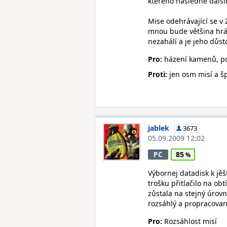
kterého následně dalš
Mise odehrávající se v 
mnou bude většina hrá
nezahálí a je jeho důs
Pro:
házení kamenů, pou
Proti:
jen osm misí a š
jablek
3673
05.09.2009 12:02
85
PC
Výbornej datadisk k jě
trošku přitlačilo na ob
zůstala na stejný úrov
rozsáhlý a propracovaný
Pro:
Rozsáhlost misí