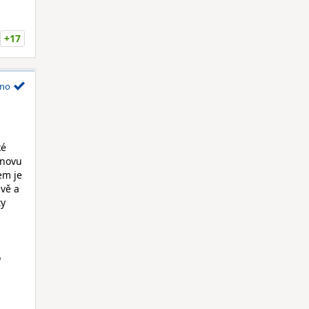
+17
no
ké
znovu
em je
ivě a
ty
o