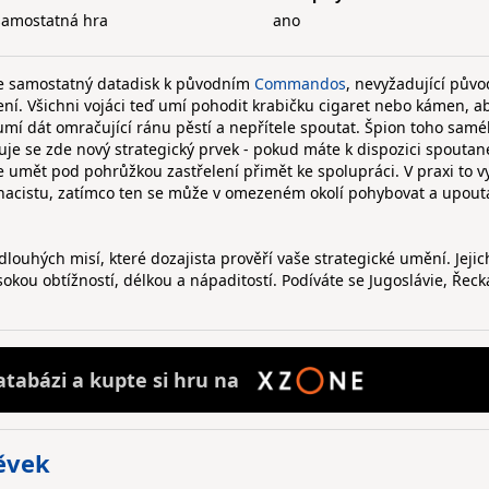
samostatná hra
ano
je samostatný datadisk k původním
Commandos
, nevyžadující půvo
ní. Všichni vojáci teď umí pohodit krabičku cigaret nebo kámen, a
umí dát omračující ránu pěstí a nepřítele spoutat. Špion toho sam
je se zde nový strategický prvek - pokud máte k dispozici spouta
 umět pod pohrůžkou zastřelení přimět ke spolupráci. V praxi to 
a nacistu, zatímco ten se může v omezeném okolí pohybovat a upout
dlouhých misí, které dozajista prověří vaše strategické umění. Jeji
kou obtížností, délkou a nápaditostí. Podíváte se Jugoslávie, Řecka
atabázi a
kupte
si hru na
pěvek