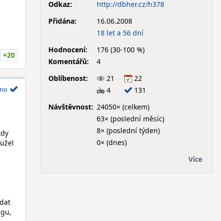
Odkaz:
http://dbher.cz/h378
Přidána:
16.06.2008
18 let a 56 dní
Hodnocení:
176 (30-100 %)
+20
Komentářů:
4
Oblíbenost:
21
22
no
4
131
Návštěvnost:
24050× (celkem)
63× (poslední měsíc)
8× (poslední týden)
kdy
0× (dnes)
hužel
Více
ádat
egu,