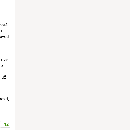
.
 poté
ak
rovod
pouze
je
i už
osti,
+12