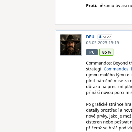
Proti:
někomu by asi ne
DEU
5127
05.05.2025 15:19
85
PC
Commandos: Beyond the 
strategii
Commandos: B
ujmou malého týmu elit
plnit náročné mise za 
důrazu na precizní plá
přináší novou porci mis
Po grafické stránce hr
detaily prostředí a nov
nové prvky, jako je mož
cisteren nebo poštvat n
přičemž se hráč podívá