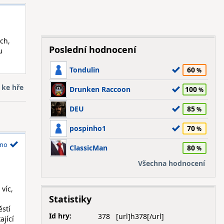
ích,
Poslední hodnocení
u
Tondulin
60
 ke hře
Drunken Raccoon
100
DEU
85
pospinho1
70
no
ClassicMan
80
Všechna hodnocení
 víc,
Statistiky
ěstí
Id hry:
378
ající