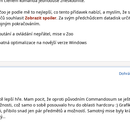
ím členem komanda jednoduše zneškodníte.
Zoo je podle mě to nejlepší, co tento přídavek nabízí, a myslím, že 
čů souhlasit
. Za svým předchůdcem datadisk urči
tojným pokračováním.
tání a ovládání nepřátel, mise v Zoo
patná optimalizace na novější verze Windows
Dohrá
ště lepší hře. Mam pocit, že oproti původním Commandosum se ješ
tížnosti, což samo o sobě posouvalo hru do oblasti hardcoru :) Grafi
ni, přibilo snad jen pár předmětů a možností. Samotný mise byly kr
...