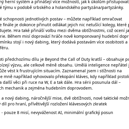
ý herní systém a přinášejí více možností, jak k úkolům přistupovat
ové týmu v podobě srbského a holandského partyzána/partyzánky.
é schopnosti jednotlivých postav – můžete například omračovat
e finále je dokonce přinutit odlákat jejich nic netušící kolegy, které
ujete. Hra také přináší volbu mezi dvěma obtížnostmi, což ocení j
 série. Během misí doprovází hráče nově komponovaný hudební dop
mínku stojí i nový dabing, který dodává postavám více osobitosti a
féru.
ti předchozímu dílu je Beyond the Call of Duty kratší – obsahuje 
bízejí výzvu, ale celkově méně obsahu. Umělá inteligence nepřátel 
že vést k frustrujícím situacím. Zaznamenal jsem i stížnosti na
le mně například vyhovovalo překopání kláves, kdy například pistol
 další věci při ruce na W, E a tak dále. Hra sérii posunula dál –
ích mechanik a zejména hudebním doprovodem.
 nový dabing, náročnější mise, dvě obtížnosti, nové taktické možn
díl pro hraní, přívětivější rozložení klávesových zkratek
 - pouze 8 misí, nevyváženost AI, minimální grafický posun