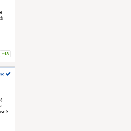
se
tě
+18
no
tě
ka
ásně