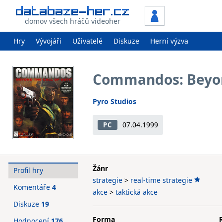
domov všech hráčů videoher
Hry
Vývojáři
Uživatelé
Diskuze
Herní výzva
Commandos: Beyond
Pyro Studios
07.04.1999
PC
Žánr
Profil hry
strategie
>
real-time strategie
Komentáře
4
akce
>
taktická akce
Diskuze
19
Forma
Hodnocení
176