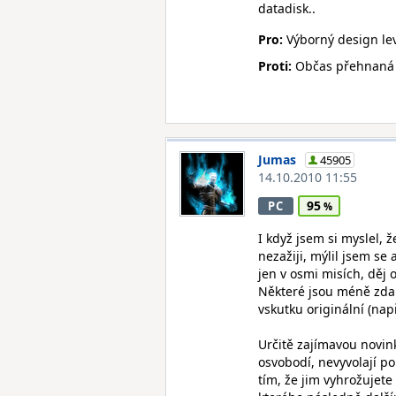
datadisk..
Pro:
Výborný design leve
Proti:
Občas přehnaná 
Jumas
45905
14.10.2010 11:55
95
PC
I když jsem si myslel,
nezažiji, mýlil jsem se
jen v osmi misích, děj 
Některé jsou méně zdaři
vskutku originální (nap
Určitě zajímavou novink
osvobodí, nevyvolají p
tím, že jim vyhrožujete