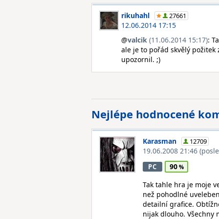
rikuhahl
27661
12.06.2014 17:15
@
valcik
(11.06.2014 15:17)
: T
ale je to pořád skvělý požitek
upozornil. ;)
Nejlépe hodnocené ko
Karasman
12709
19.06.2008 21:46
(posl
90
PC
Tak tahle hra je moje ve
než pohodlné uvelebení
detailní grafice. Obtíž
nijak dlouho. Všechny 