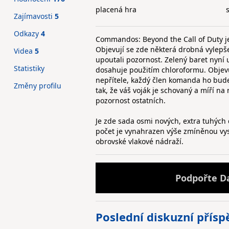
placená hra
Zajímavosti
5
Odkazy
4
Commandos: Beyond the Call of Duty 
Objevují se zde některá drobná vylepše
Videa
5
upoutali pozornost. Zelený baret nyní 
Statistiky
dosahuje použitím chloroformu. Objevu
nepřítele, každý člen komanda ho bude
Změny profilu
tak, že váš voják je schovaný a míří n
pozornost ostatních.
Je zde sada osmi nových, extra tuhých 
počet je vynahrazen výše zmíněnou vyso
obrovské vlakové nádraží.
Podpořte D
Poslední diskuzní přís