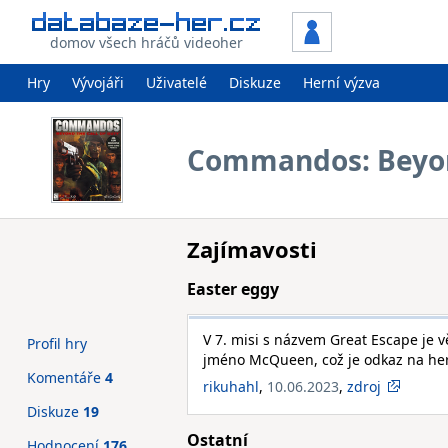
domov všech hráčů videoher
Hry
Vývojáři
Uživatelé
Diskuze
Herní výzva
Commandos: Beyond
Zajímavosti
Easter eggy
V 7. misi s názvem Great Escape je v
Profil hry
jméno McQueen, což je odkaz na her
Komentáře
4
rikuhahl
,
10.06.2023
,
zdroj
Diskuze
19
Ostatní
Hodnocení
176