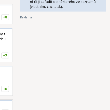
ní či ji zařadit do některého ze seznamů
(vlastním, chci atd.).
+8
ky z
tohu
+7
+6