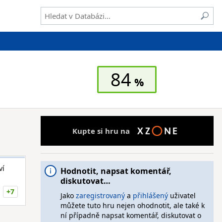
84
Kupte si hru na
ví
Hodnotit, napsat komentář,
diskutovat…
+7
Jako
zaregistrovaný
a
přihlášený
uživatel
můžete tuto hru nejen ohodnotit, ale také k
ní případně napsat komentář, diskutovat o