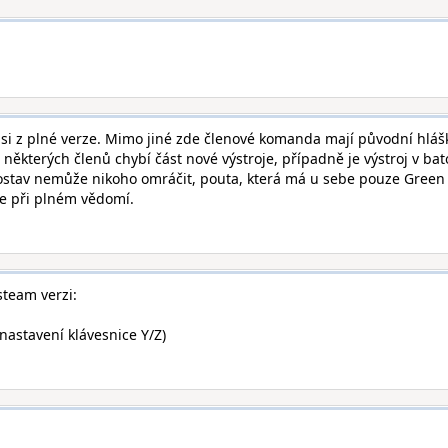
 z plné verze. Mimo jiné zde členové komanda mají původní hláš
u některých členů chybí část nové výstroje, případně je výstroj v ba
postav nemůže nikoho omráčit, pouta, která má u sebe pouze Green
le při plném vědomí.
team verzi:
nastavení klávesnice Y/Z)