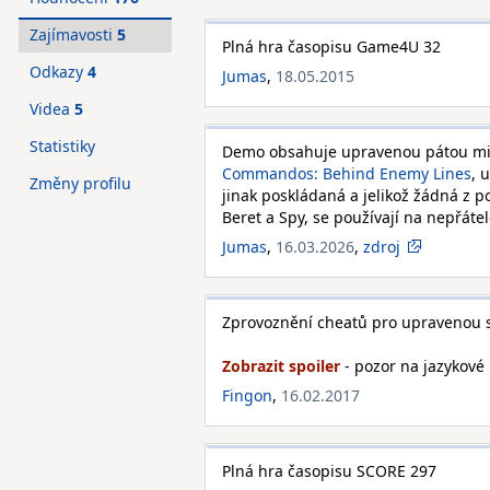
Zajímavosti
5
Plná hra časopisu Game4U 32
Odkazy
4
Jumas
,
18.05.2015
Videa
5
Statistiky
Demo obsahuje upravenou pátou misi
Commandos: Behind Enemy Lines
, 
Změny profilu
jinak poskládaná a jelikož žádná z 
Beret a Spy, se používají na nepřáte
Jumas
,
16.03.2026
,
zdroj
Zprovoznění cheatů pro upravenou s
- pozor na jazykové 
Fingon
,
16.02.2017
Plná hra časopisu SCORE 297