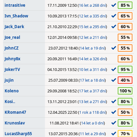
85
intrasitive
17.11.2009 12:50 (
16 let a 268 dní
)
65
Ivn_Shadow
10.09.2013 17:15 (
12 let a 335 dní
)
60
Jack_Dark
21.10.2010 22:29 (
15 let a 295 dní
)
55
Joe_real
12.01.2014 09:58 (
12 let a 211 dní
)
55
JohnCZ
23.07.2012 18:40 (
14 let a 19 dní
)
60
Johny8x
20.09.2011 16:49 (
14 let a 326 dní
)
95
JokerTV
04.10.2015 13:52 (
10 let a 311 dní
)
40
jujin
25.07.2009 08:33 (
17 let a 18 dní
)
100
Koleno
29.09.2008 18:52 (
17 let a 317 dní
)
80
Kosi..
13.11.2012 23:01 (
13 let a 271 dní
)
50
KRoman47
12.04.2025 22:50 (
1 rok a 118 dní
)
80
Krunoslav
11.08.2012 18:41 (
14 let a 0 dní
)
70
LucasSharp55
13.07.2015 20:36 (
11 let a 29 dní
)