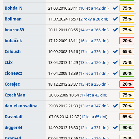
75
Bohda_N
21.03.2016 23:41 (
10 let a 142 dní
)
75
Bollman
11.07.2024 15:57 (
2 roky a 28 dní
)
75
bourne89
20.11.2011 03:55 (
14 let a 266 dní
)
20
bubáček
17.12.2009 18:11 (
16 let a 238 dní
)
65
Celoush
10.09.2008 16:16 (
17 let a 336 dní
)
75
cLix
13.04.2013 14:29 (
13 let a 120 dní
)
80
clone9cz
17.04.2009 18:39 (
17 let a 117 dní
)
20
Corejec
18.12.2012 23:37 (
13 let a 236 dní
)
75
CzechMan
30.06.2009 10:54 (
17 let a 43 dní
)
70
danielkonvalina
29.08.2012 21:30 (
13 let a 347 dní
)
65
Davedalf
07.06.2014 12:37 (
12 let a 65 dní
)
90
digger44
14.09.2013 16:30 (
12 let a 331 dní
)
75
Dromed
07.04.2012 23:56 (
14 let a 126 dní
)