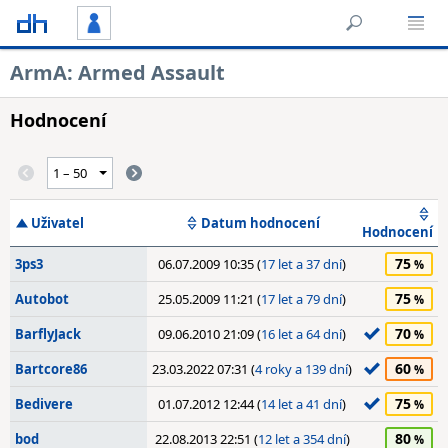
ArmA: Armed Assault
Hodnocení
Uživatel
Datum hodnocení
Hodnocení
75
3ps3
06.07.2009 10:35 (
17 let a 37 dní
)
75
Autobot
25.05.2009 11:21 (
17 let a 79 dní
)
70
BarflyJack
09.06.2010 21:09 (
16 let a 64 dní
)
60
Bartcore86
23.03.2022 07:31 (
4 roky a 139 dní
)
75
Bedivere
01.07.2012 12:44 (
14 let a 41 dní
)
80
bod
22.08.2013 22:51 (
12 let a 354 dní
)