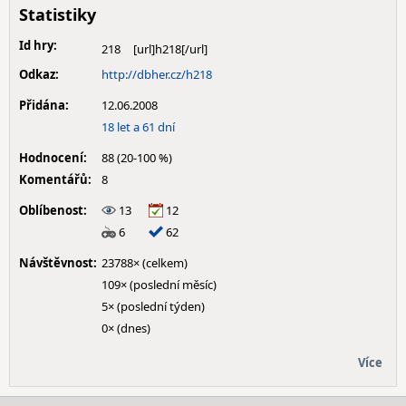
Statistiky
Id hry:
218
Odkaz:
http://dbher.cz/h218
Přidána:
12.06.2008
18 let a 61 dní
Hodnocení:
88 (20-100 %)
Komentářů:
8
Oblíbenost:
13
12
6
62
Návštěvnost:
23788× (celkem)
109× (poslední měsíc)
5× (poslední týden)
0× (dnes)
Více