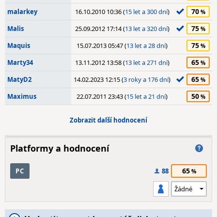
70
malarkey
16.10.2010 10:36 (
15 let a 300 dní
)
75
Malis
25.09.2012 17:14 (
13 let a 320 dní
)
75
Maquis
15.07.2013 05:47 (
13 let a 28 dní
)
65
Marty34
13.11.2012 13:58 (
13 let a 271 dní
)
65
MatyD2
14.02.2023 12:15 (
3 roky a 176 dní
)
50
Maximus
22.07.2011 23:43 (
15 let a 21 dní
)
Zobrazit další hodnocení
Platformy a hodnocení
65
PC
88