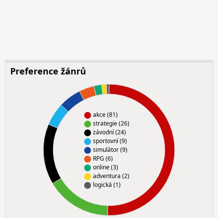
Preference žánrů
akce (81)
strategie (26)
závodní (24)
sportovní (9)
simulátor (9)
RPG (6)
online (3)
adventura (2)
logická (1)