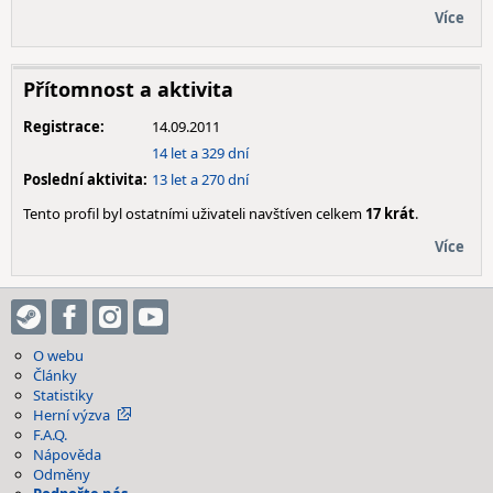
Více
Přítomnost a aktivita
Registrace:
14.09.2011
14 let a 329 dní
Poslední aktivita:
13 let a 270 dní
Tento profil byl ostatními uživateli navštíven celkem
17 krát
.
Více
O webu
Články
Statistiky
Herní výzva
F.A.Q.
Nápověda
Odměny