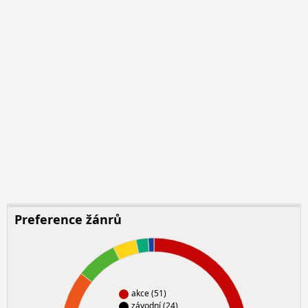
Preference žánrů
akce (51)
závodní (24)