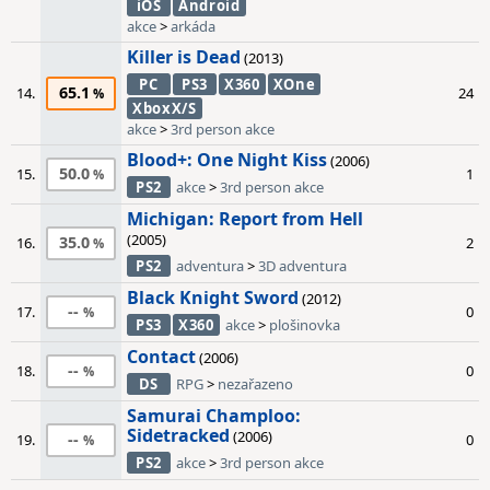
iOS
Android
akce
>
arkáda
Killer is Dead
(2013)
PC
PS3
X360
XOne
65.1
14.
24
XboxX/S
akce
>
3rd person akce
Blood+: One Night Kiss
(2006)
50.0
15.
1
PS2
akce
>
3rd person akce
Michigan: Report from Hell
(2005)
35.0
16.
2
PS2
adventura
>
3D adventura
Black Knight Sword
(2012)
--
17.
0
PS3
X360
akce
>
plošinovka
Contact
(2006)
--
18.
0
DS
RPG
>
nezařazeno
Samurai Champloo:
Sidetracked
(2006)
--
19.
0
PS2
akce
>
3rd person akce