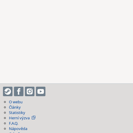
O webu
Články
Statistiky
Herní výzva
F.A.Q.
Nápověda