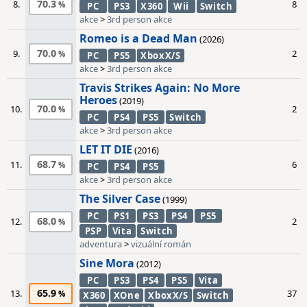
70.3
8.
8
PC
PS3
X360
Wii
Switch
akce
>
3rd person akce
Romeo is a Dead Man
(2026)
70.0
9.
2
PC
PS5
XboxX/S
akce
>
3rd person akce
Travis Strikes Again: No More
Heroes
(2019)
70.0
10.
2
PC
PS4
PS5
Switch
akce
>
3rd person akce
LET IT DIE
(2016)
68.7
11.
6
PC
PS4
PS5
akce
>
3rd person akce
The Silver Case
(1999)
PC
PS1
PS3
PS4
PS5
68.0
12.
2
PSP
Vita
Switch
adventura
>
vizuální román
Sine Mora
(2012)
PC
PS3
PS4
PS5
Vita
65.9
13.
37
X360
XOne
XboxX/S
Switch