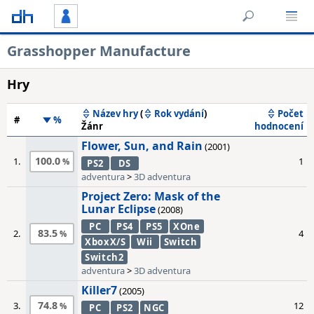
Grasshopper Manufacture
Hry
Název hry
(
Rok vydání
)
Počet
#
%
Žánr
hodnocení
Flower, Sun, and Rain
(2001)
100.0
1.
1
PS2
DS
adventura
>
3D adventura
Project Zero: Mask of the
Lunar Eclipse
(2008)
PC
PS4
PS5
XOne
83.5
2.
4
XboxX/S
Wii
Switch
Switch2
adventura
>
3D adventura
Killer7
(2005)
74.8
3.
12
PC
PS2
NGC