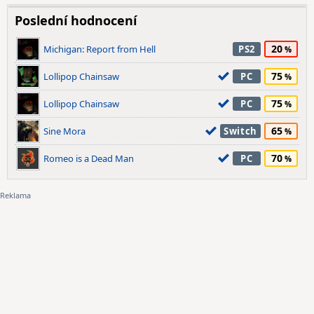
Poslední hodnocení
20
Michigan: Report from Hell
PS2
75
Lollipop Chainsaw
PC
75
Lollipop Chainsaw
PC
65
Sine Mora
Switch
70
Romeo is a Dead Man
PC