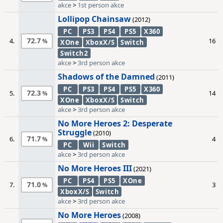
akce
>
1st person akce
Lollipop Chainsaw
(2012)
PC
PS3
PS4
PS5
X360
72.7
4.
16
XOne
XboxX/S
Switch
Switch2
akce
>
3rd person akce
Shadows of the Damned
(2011)
PC
PS3
PS4
PS5
X360
72.3
5.
14
XOne
XboxX/S
Switch
akce
>
3rd person akce
No More Heroes 2: Desperate
Struggle
(2010)
71.7
6.
4
PC
Wii
Switch
akce
>
3rd person akce
No More Heroes III
(2021)
PC
PS4
PS5
XOne
71.0
7.
3
XboxX/S
Switch
akce
>
3rd person akce
No More Heroes
(2008)