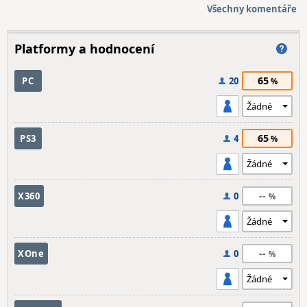
Všechny komentáře
Platformy a hodnocení
65
PC
20
65
PS3
4
--
X360
0
--
XOne
0