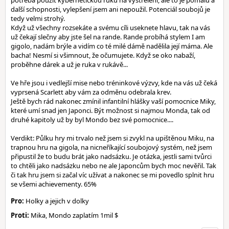
potřeba použít kybernetickou ruku na vystřelení, ale to je pomálu a
další schopnosti, vylepšení jsem ani nepoužil. Potenciál soubojů je
tedy velmi strohý.
Když už všechny rozsekáte a svému cíli useknete hlavu, tak na vás
už čekají slečny aby jste šel na rande. Rande probíhá stylem I am
gigolo, nadám brýle a vidím co té milé dámě nadělila její máma. Ale
bacha! Nesmí si všimnout, že očumujete. Když se oko nabaží,
proběhne dárek a už je ruka v rukávě...
Ve hře jsou i vedlejší mise nebo tréninkové výzvy, kde na vás už čeká
vyprsená Scarlett aby vám za odměnu odebrala krev.
Ještě bych rád nakonec zmínil infantilní hlášky vaší pomocnice Miky,
které umí snad jen Japonci. Být možnost si najmou Monda, tak od
druhé kapitoly už by byl Mondo bez své pomocnice....
Verdikt: Půlku hry mi trvalo než jsem si zvykl na upištěnou Miku, na
trapnou hru na gigola, na nicneříkající soubojový systém, než jsem
připustil že to budu brát jako nadsázku. Je otázka, jestli sami tvůrci
to chtěli jako nadsázku nebo ne ale Japoncům bych moc nevěřil. Tak
či tak hru jsem si začal víc užívat a nakonec se mi povedlo splnit hru
se všemi achievementy. 65%
Pro:
Holky a jejich v dolky
Proti:
Mika, Mondo zaplatím 1mil $