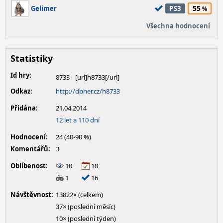
55
Gelimer
PS3
Všechna hodnocení
Statistiky
Id hry:
8733
Odkaz:
http://dbher.cz/h8733
Přidána:
21.04.2014
12 let a 110 dní
Hodnocení:
24 (40-90 %)
Komentářů:
3
Oblíbenost:
10
10
1
16
Návštěvnost:
13822× (celkem)
37× (poslední měsíc)
10× (poslední týden)