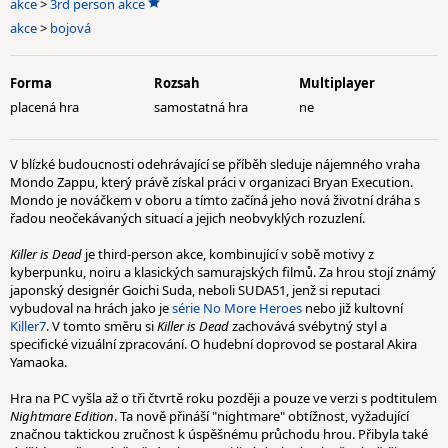
akce
>
3rd person akce
akce
>
bojová
Forma
Rozsah
Multiplayer
placená hra
samostatná hra
ne
V blízké budoucnosti odehrávající se příběh sleduje nájemného vraha
Mondo Zappu, který právě získal práci v organizaci Bryan Execution.
Mondo je nováčkem v oboru a tímto začíná jeho nová životní dráha s
řadou neočekávaných situací a jejich neobvyklých rozuzlení.
Killer is Dead
je third-person akce, kombinující v sobě motivy z
kyberpunku, noiru a klasických samurajských filmů. Za hrou stojí známý
japonský designér Goichi Suda, neboli SUDA51, jenž si reputaci
vybudoval na hrách jako je
série No More Heroes
nebo již kultovní
Killer7
. V tomto směru si
Killer is Dead
zachovává svébytný styl a
specifické vizuální zpracování. O hudební doprovod se postaral Akira
Yamaoka.
Hra na PC vyšla až o tři čtvrtě roku později a pouze ve verzi s podtitulem
Nightmare Edition
. Ta nově přináší "nightmare" obtížnost, vyžadující
značnou taktickou zručnost k úspěšnému průchodu hrou. Přibyla také