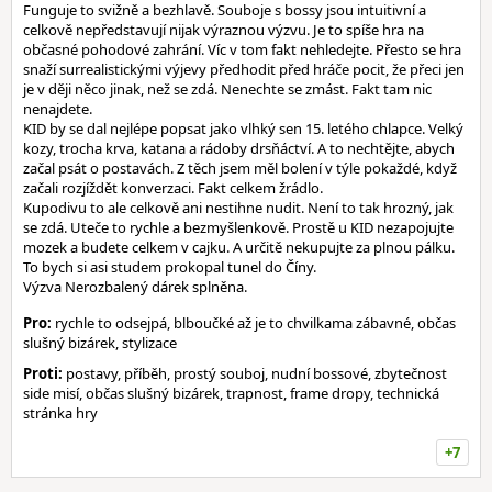
Funguje to svižně a bezhlavě. Souboje s bossy jsou intuitivní a
celkově nepředstavují nijak výraznou výzvu. Je to spíše hra na
občasné pohodové zahrání. Víc v tom fakt nehledejte. Přesto se hra
snaží surrealistickými výjevy předhodit před hráče pocit, že přeci jen
je v ději něco jinak, než se zdá. Nenechte se zmást. Fakt tam nic
nenajdete.
KID by se dal nejlépe popsat jako vlhký sen 15. letého chlapce. Velký
kozy, trocha krva, katana a rádoby drsňáctví. A to nechtějte, abych
začal psát o postavách. Z těch jsem měl bolení v týle pokaždé, když
začali rozjíždět konverzaci. Fakt celkem žrádlo.
Kupodivu to ale celkově ani nestihne nudit. Není to tak hrozný, jak
se zdá. Uteče to rychle a bezmyšlenkově. Prostě u KID nezapojujte
mozek a budete celkem v cajku. A určitě nekupujte za plnou pálku.
To bych si asi studem prokopal tunel do Číny.
Výzva Nerozbalený dárek splněna.
Pro:
rychle to odsejpá, blboučké až je to chvilkama zábavné, občas
slušný bizárek, stylizace
Proti:
postavy, příběh, prostý souboj, nudní bossové, zbytečnost
side misí, občas slušný bizárek, trapnost, frame dropy, technická
stránka hry
+7