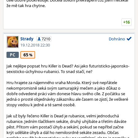
celé dobře podkresluje. Docela solidní překvapení což jsem nečekal
že mě tak hra chytne.
+16
Strady
7210
Dohráno
19.12.2018 22:30
65
PC
Jak nejlépe popsat hru Killer is Dead? Asi jako futuristicko-japonsko-
sexisticko-úchylnou-rubanici. To snad stačí, ne?
Hru hrajete za nájemného vraha Monda. Který své nepřátele
nekompromisně seká svým samurajský mečem a jako důkaz o
dobře odvedené práci vám donese hlavu svého cíle. Z počátku se
jedná o prosté objednávky zákazníku ale časem se zjistí, že veškeré
stopy vedou k jedné a té samé osobě.
Jak už byly řečeno Killer is Dead je rubanice, velmi jednoduchá
rubanice. Jedním tlačítkem sekáte, druhý uhýbáte a třetím dáváte
pěst. Přitom vám postačí úhyb a sekání, pokud se nepřítel začne
krýt uděláte úhyb a dál ho nemilosrdně sekáte zezadu. Občas