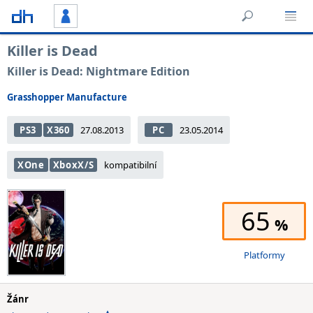
Killer is Dead
Killer is Dead: Nightmare Edition
Grasshopper Manufacture
PS3
X360
27.08.2013
PC
23.05.2014
XOne
XboxX/S
kompatibilní
65
Platformy
Žánr