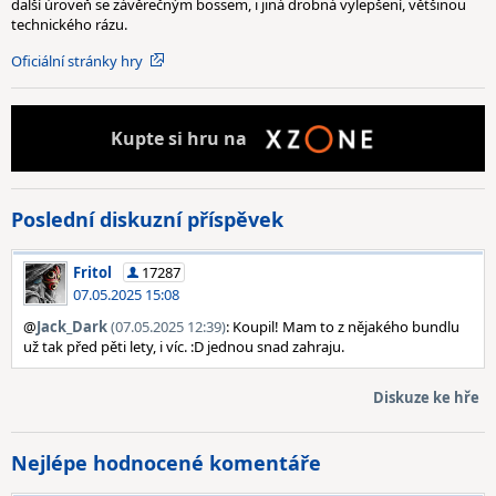
další úroveň se závěrečným bossem, i jiná drobná vylepšení, většinou
technického rázu.
Oficiální stránky hry
Kupte
si hru na
Poslední diskuzní příspěvek
Fritol
17287
07.05.2025 15:08
@
Jack_Dark
(07.05.2025 12:39)
: Koupil! Mam to z nějakého bundlu
už tak před pěti lety, i víc. :D jednou snad zahraju.
Diskuze ke hře
Nejlépe hodnocené komentáře