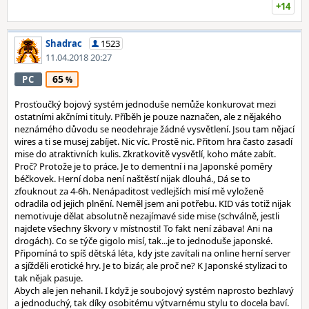
+14
Shadrac
1523
11.04.2018 20:27
65
PC
Prosťoučký bojový systém jednoduše nemůže konkurovat mezi
ostatními akčními tituly. Příběh je pouze naznačen, ale z nějakého
neznámého důvodu se neodehraje žádné vysvětlení. Jsou tam nějací
wires a ti se musej zabíjet. Nic víc. Prostě nic. Přitom hra často zasadí
mise do atraktivních kulis. Zkratkovitě vysvětlí, koho máte zabít.
Proč? Protože je to práce. Je to dementní i na Japonské poměry
béčkovek. Herní doba není naštěstí nijak dlouhá., Dá se to
zfouknout za 4-6h. Nenápaditost vedlejších misí mě vyloženě
odradila od jejich plnění. Neměl jsem ani potřebu. KID vás totiž nijak
nemotivuje dělat absolutně nezajímavé side mise (schválně, jestli
najdete všechny škvory v místnosti! To fakt není zábava! Ani na
drogách). Co se týče gigolo misí, tak...je to jednoduše japonské.
Připomíná to spíš dětská léta, kdy jste zavítali na online herní server
a sjížděli erotické hry. Je to bizár, ale proč ne? K Japonské stylizaci to
tak nějak pasuje.
Abych ale jen nehanil. I když je soubojový systém naprosto bezhlavý
a jednoduchý, tak díky osobitému výtvarnému stylu to docela baví.