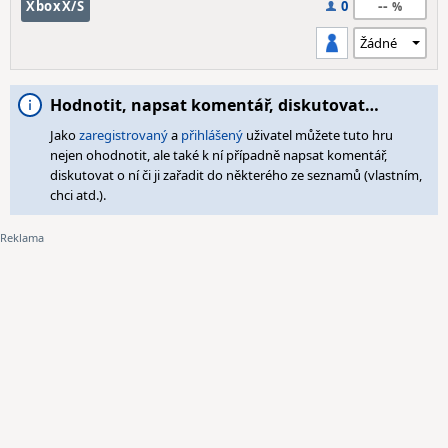
--
XboxX/S
0
Hodnotit, napsat komentář, diskutovat…
Jako
zaregistrovaný
a
přihlášený
uživatel můžete tuto hru
nejen ohodnotit, ale také k ní případně napsat komentář,
diskutovat o ní či ji zařadit do některého ze seznamů (vlastním,
chci atd.).