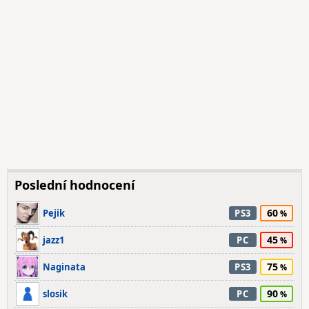
Poslední hodnocení
60
Pejik
PS3
45
jazz1
PC
75
Naginata
PS3
90
slosik
PC