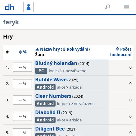
feryk
Hry
Název hry
(
Rok vydání
)
Počet
#
%
Žánr
hodnocení
Bludný holanďan
(2014)
--
1.
0
PC
logická
>
nezařazeno
Bubble Wave
(2025)
--
2.
0
Android
akce
>
arkáda
Clear Numbers
(2024)
--
3.
0
Android
logická
>
nezařazeno
Diabolid II
(2019)
--
4.
0
Android
akce
>
arkáda
Diligent Bee
(2021)
--
5.
0