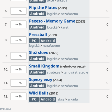
Android
akce
>
arkáda
Flip the Plates
(2019)
--
6.
0
Android
logická
>
nezařazeno
Pexeso - Memory Game
(2025)
--
7.
0
Android
logická
>
karetní
Pressball
(2019)
--
8.
0
PC
Android
logická
>
nezařazeno
Slož slovo
(2022)
--
9.
0
Android
logická
>
nezařazeno
Small Kingdom
(nehotová verze)
--
10.
0
Android
strategie
>
tahová strategie
Sqeezy eezy
(2024)
--
11.
0
Android
logická
>
nezařazeno
Wild Balls
(2019)
--
12.
0
PC
Android
akce
>
arkáda