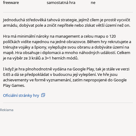
freeware
samostatná hra
ne
Jednoduchá středověká tahová strategie, jejímž cílem je prostě vycvičit
armádu, dobývat pole a zničit nepřítele nebo získat větší území než on.
Hra má minimální nároky na management a celou mapu o 120
políčkách vidíte najednou na jedné obrazovce. Během hry rekrutujete a
trénujte vojáky a špiony, vylepšujte svou obranu a dobýváte území na
mapě. Hra obsahuje i diplomacii a mnoho náhodných událostí. Celkem
je na výběr ze 3 králů a 3+1 herních módů.
I když je hra plnohodnotně vydána na Google Play, tak je stále ve verzi
0.65 a dá se předpokládat v budoucnu její vylepšení. Ve hře jsou
achievementy ve formě vyznamenání, zatím nepropojené do Google
Play Games.
Oficiální stránky hry