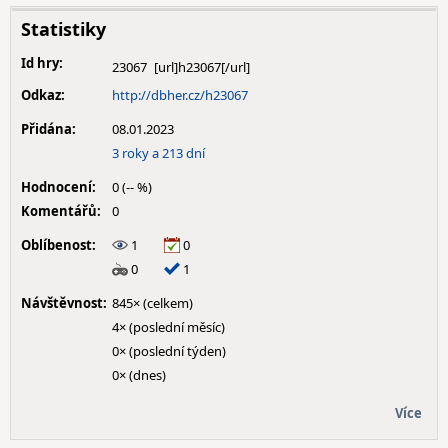
Statistiky
Id hry:
23067
Odkaz:
http://dbher.cz/h23067
Přidána:
08.01.2023
3 roky a 213 dní
Hodnocení:
0 (-- %)
Komentářů:
0
Oblíbenost:
1
0
0
1
Návštěvnost:
845× (celkem)
4× (poslední měsíc)
0× (poslední týden)
0× (dnes)
Více