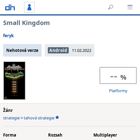
Small Kingdom
feryk
Nehotová verze
Android
11.02.2022
--
Platformy
Žánr
strategie
>
tahová strategie
Forma
Rozsah
Multiplayer