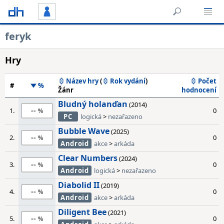
feryk
Hry
Název hry
(
Rok vydání
)
Počet
#
%
Žánr
hodnocení
Bludný holanďan
(2014)
--
1.
0
PC
logická
>
nezařazeno
Bubble Wave
(2025)
--
2.
0
Android
akce
>
arkáda
Clear Numbers
(2024)
--
3.
0
Android
logická
>
nezařazeno
Diabolid II
(2019)
--
4.
0
Android
akce
>
arkáda
Diligent Bee
(2021)
--
5.
0