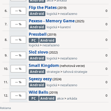
Android
akce
>
arkáda
Flip the Plates
(2019)
--
6.
0
Android
logická
>
nezařazeno
Pexeso - Memory Game
(2025)
--
7.
0
Android
logická
>
karetní
Pressball
(2019)
--
8.
0
PC
Android
logická
>
nezařazeno
Slož slovo
(2022)
--
9.
0
Android
logická
>
nezařazeno
Small Kingdom
(nehotová verze)
--
10.
0
Android
strategie
>
tahová strategie
Sqeezy eezy
(2024)
--
11.
0
Android
logická
>
nezařazeno
Wild Balls
(2019)
--
12.
0
PC
Android
akce
>
arkáda