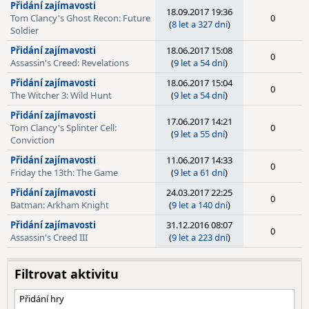
Přidání zajímavosti
18.09.2017 19:36
Tom Clancy's Ghost Recon: Future
0
(
8 let a 327 dní
)
Soldier
Přidání zajímavosti
18.06.2017 15:08
0
Assassin's Creed: Revelations
(
9 let a 54 dní
)
Přidání zajímavosti
18.06.2017 15:04
0
The Witcher 3: Wild Hunt
(
9 let a 54 dní
)
Přidání zajímavosti
17.06.2017 14:21
Tom Clancy's Splinter Cell:
0
(
9 let a 55 dní
)
Conviction
Přidání zajímavosti
11.06.2017 14:33
0
Friday the 13th: The Game
(
9 let a 61 dní
)
Přidání zajímavosti
24.03.2017 22:25
0
Batman: Arkham Knight
(
9 let a 140 dní
)
Přidání zajímavosti
31.12.2016 08:07
0
Assassin's Creed III
(
9 let a 223 dní
)
Filtrovat aktivitu
Přidání hry