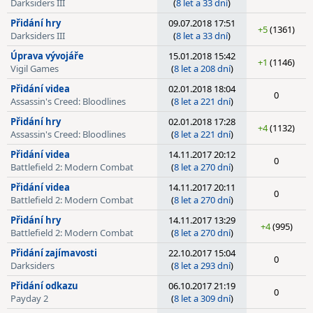
Darksiders III
(
8 let a 33 dní
)
Přidání hry
09.07.2018 17:51
+5
(1361)
Darksiders III
(
8 let a 33 dní
)
Úprava vývojáře
15.01.2018 15:42
+1
(1146)
Vigil Games
(
8 let a 208 dní
)
Přidání videa
02.01.2018 18:04
0
Assassin's Creed: Bloodlines
(
8 let a 221 dní
)
Přidání hry
02.01.2018 17:28
+4
(1132)
Assassin's Creed: Bloodlines
(
8 let a 221 dní
)
Přidání videa
14.11.2017 20:12
0
Battlefield 2: Modern Combat
(
8 let a 270 dní
)
Přidání videa
14.11.2017 20:11
0
Battlefield 2: Modern Combat
(
8 let a 270 dní
)
Přidání hry
14.11.2017 13:29
+4
(995)
Battlefield 2: Modern Combat
(
8 let a 270 dní
)
Přidání zajímavosti
22.10.2017 15:04
0
Darksiders
(
8 let a 293 dní
)
Přidání odkazu
06.10.2017 21:19
0
Payday 2
(
8 let a 309 dní
)