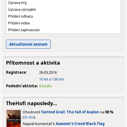
Úprava hry
Úprava vývojáře
Přidání odkazu
Přidání videa
Přidání zajímavosti
Přítomnost a aktivita
Registrace:
26.03.2016
10 let a 138 dní
Poslední aktivita:
8 hodin
TheHofi naposledy…
Ohodnotil
Tainted Grail: The Fall of Avalon
na
90 %
(
25 dní
).
Napsal komentář k
Assassin's Creed Black Flag