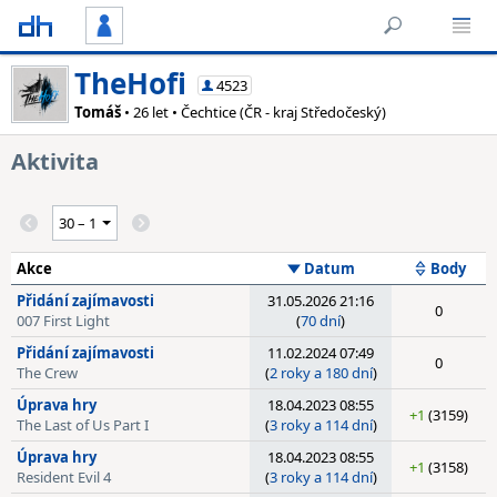
TheHofi
4523
Tomáš
• 26 let • Čechtice (ČR - kraj Středočeský)
Aktivita
Akce
Datum
Body
Přidání zajímavosti
31.05.2026 21:16
0
007 First Light
(
70 dní
)
Přidání zajímavosti
11.02.2024 07:49
0
The Crew
(
2 roky a 180 dní
)
Úprava hry
18.04.2023 08:55
+1
(3159)
The Last of Us Part I
(
3 roky a 114 dní
)
Úprava hry
18.04.2023 08:55
+1
(3158)
Resident Evil 4
(
3 roky a 114 dní
)