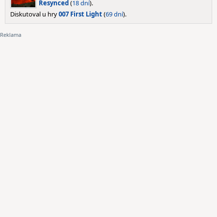
Resynced
(
18 dní
).
Diskutoval u hry
007 First Light
(
69 dní
).