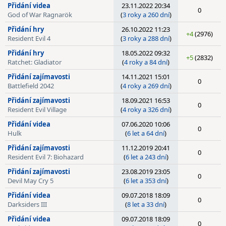
Přidání videa
23.11.2022 20:34
0
God of War Ragnarök
(
3 roky a 260 dní
)
Přidání hry
26.10.2022 11:23
+4
(2976)
Resident Evil 4
(
3 roky a 288 dní
)
Přidání hry
18.05.2022 09:32
+5
(2832)
Ratchet: Gladiator
(
4 roky a 84 dní
)
Přidání zajímavosti
14.11.2021 15:01
0
Battlefield 2042
(
4 roky a 269 dní
)
Přidání zajímavosti
18.09.2021 16:53
0
Resident Evil Village
(
4 roky a 326 dní
)
Přidání videa
07.06.2020 10:06
0
Hulk
(
6 let a 64 dní
)
Přidání zajímavosti
11.12.2019 20:41
0
Resident Evil 7: Biohazard
(
6 let a 243 dní
)
Přidání zajímavosti
23.08.2019 23:05
0
Devil May Cry 5
(
6 let a 353 dní
)
Přidání videa
09.07.2018 18:09
0
Darksiders III
(
8 let a 33 dní
)
Přidání videa
09.07.2018 18:09
0