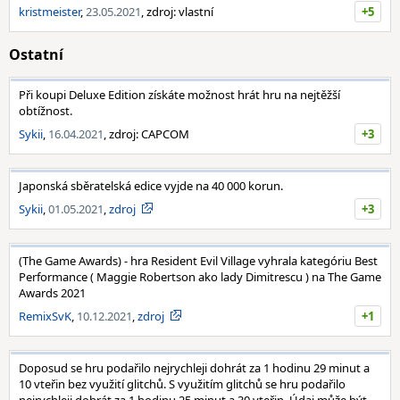
kristmeister
,
23.05.2021
, zdroj: vlastní
+5
Ostatní
Při koupi Deluxe Edition získáte možnost hrát hru na nejtěžší
obtížnost.
Sykii
,
16.04.2021
, zdroj: CAPCOM
+3
Japonská sběratelská edice vyjde na 40 000 korun.
Sykii
,
01.05.2021
,
zdroj
+3
(The Game Awards) - hra Resident Evil Village vyhrala kategóriu Best
Performance ( Maggie Robertson ako lady Dimitrescu ) na The Game
Awards 2021
RemixSvK
,
10.12.2021
,
zdroj
+1
Doposud se hru podařilo nejrychleji dohrát za 1 hodinu 29 minut a
10 vteřin bez využití glitchů. S využitím glitchů se hru podařilo