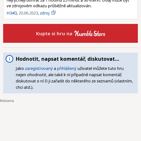
nejrychleji dohrát za 1 hodinu 25 minut a 30 vteřin. Údaj může být
ve zdrojovém odkazu průběžně aktualizován.
H34D
,
20.06.2023
,
zdroj
Kupte si hru na
Hodnotit, napsat komentář, diskutovat…
Jako
zaregistrovaný
a
přihlášený
uživatel můžete tuto hru
nejen ohodnotit, ale také k ní případně napsat komentář,
diskutovat o ní či ji zařadit do některého ze seznamů (vlastním,
chci atd.).