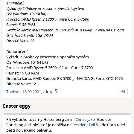
Minimální:
Vyžaduje 64bitový procesor a operační systém
OS: Windows 10 (64 bit)
Procesor: AMD Ryzen 3 1200 ／ Intel Core i5-7500
Paměť: 8 GB RAM
Grafická karta: AMD Radeon RX 560 with 4GB VRAM ／ NVIDIA GeForce
GTX 1050 Ti with 4GB VRAM
DirectX: Verze 12
Doporučené:
Vyžaduje 64bitový procesor a operační systém
OS: Windows 10 (64 bit)
Procesor: AMD Ryzen 5 3600 ／ Intel Core i7 8700
Paměť: 16 GB RAM
Grafická karta: AMD Radeon RX 5700 ／ NVIDIA GeForce GTX 1070
DirectX: Verze 12
TheHofi
,
18.09.2021
,
zdroj
+5
Easter eggy
Při výbuchu továrny Heisenberg zmíní Chrise jako "Boulder
Punching Asshole", což je narážka na
Resident Evil 5,
kde Chris udeří
pěstí do velkého balvanu.