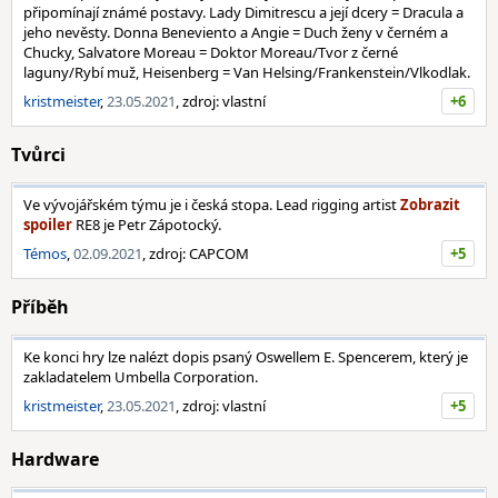
připomínají známé postavy. Lady Dimitrescu a její dcery = Dracula a
jeho nevěsty. Donna Beneviento a Angie = Duch ženy v černém a
Chucky, Salvatore Moreau = Doktor Moreau/Tvor z černé
laguny/Rybí muž, Heisenberg = Van Helsing/Frankenstein/Vlkodlak.
kristmeister
,
23.05.2021
, zdroj: vlastní
+6
Tvůrci
Ve vývojářském týmu je i česká stopa. Lead rigging artist
RE8 je Petr Zápotocký.
Témos
,
02.09.2021
, zdroj: CAPCOM
+5
Příběh
Ke konci hry lze nalézt dopis psaný Oswellem E. Spencerem, který je
zakladatelem Umbella Corporation.
kristmeister
,
23.05.2021
, zdroj: vlastní
+5
Hardware