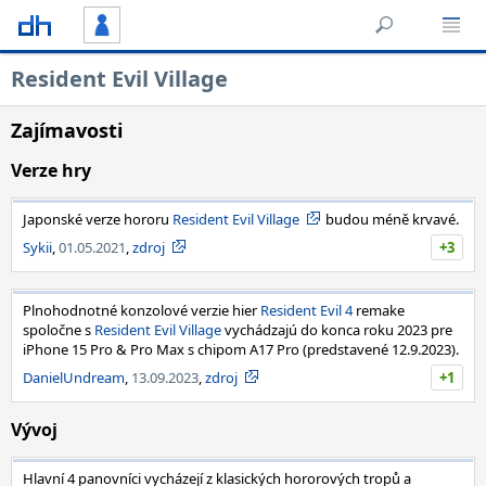
Resident Evil Village
Zajímavosti
Verze hry
Japonské verze hororu
Resident Evil Village
budou méně krvavé.
Sykii
,
01.05.2021
,
zdroj
+3
Plnohodnotné konzolové verzie hier
Resident Evil 4
remake
spoločne s
Resident Evil Village
vychádzajú do konca roku 2023 pre
iPhone 15 Pro & Pro Max s chipom A17 Pro (predstavené 12.9.2023).
DanielUndream
,
13.09.2023
,
zdroj
+1
Vývoj
Hlavní 4 panovníci vycházejí z klasických hororových tropů a