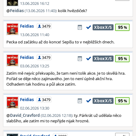
13.06.2026 16:12
@
Feidias
(13.06.2026 11:40)
: kolik hvězdiček?
Feidias
3479
95
XboxX/S
13.06.2026 11:40
Pecka od začátku až do konce! Sepíšu to v nejbližších dnech.
Feidias
3479
95
XboxX/S
03.06.2026 13:25
Zatím mě nejvíc překvapilo, že tam není tolik akce. Je to skvělá hra.
Pořád se děje něco zajímavého. Jen to není úplně akční hra.
Odhadem tak hodinu a půl akce zatím.
Feidias
3479
95
XboxX/S
02.06.2026 13:30
@
David_Cravford
(02.06.2026 12:18)
: ty. Párkrát už udělala něco
slabšího, ale zatím mi to nepřijde nijak hrozné.