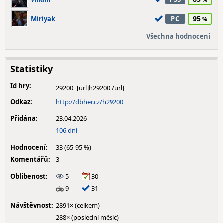
95
Miriyak
PC
Všechna hodnocení
Statistiky
Id hry:
29200
Odkaz:
http://dbher.cz/h29200
Přidána:
23.04.2026
106 dní
Hodnocení:
33 (65-95 %)
Komentářů:
3
Oblíbenost:
5
30
9
31
Návštěvnost:
2891× (celkem)
288× (poslední měsíc)