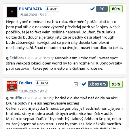
80
BUMTARATA
4681
PC
15.06.2026 15:12
Nepochybně nominant na hru roku. Více méně pořád platí to, co
jsem psal níž, ale nakonec výrazně převládaj pozitivní dojmy. Nejvíc
potěšilo, že je to fakt velmi solidně napsaný. Doufám, že tu laťku
udržej do budoucna. Je taky jistý, že případný další playthrough
bude zábavnější, hravější, teď co jsem si ty docela komplexní
mechaniky zažil. Snad nebudem na dvojku muset moc dlouho čekat.
@
Feidias
(13.06.2026 19:12)
: Nesouhlasím. Imho trefili sweet spot
stran velikosti lokací, open world by to jen rozmělnil. K Bondovi taky
patří cestování, takže jedno město à la Gotham určitě ne.
Feidias
3479
95
XboxX/S
13.06.2026 19:12
@
muffin
(13.06.2026 18:35)
: hodně dlouho trvá než dojde na akci.
Druhá polovina je asi nepřekvapivě akčnější.
Celkem validní je výtka Gmana, že gunplay je headshot hunt. Já jsem
hrál teda story mode a osobně bych uvítal více honiček v autě.
Musím to sepsat. Další díl by mohl být takový Arkham Knight, nebo
zrušený Agent od Rockstaru. Dost by tomu slušelo několik menších