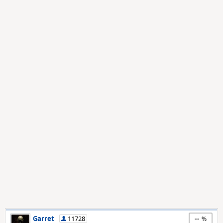
--
Garret
11728