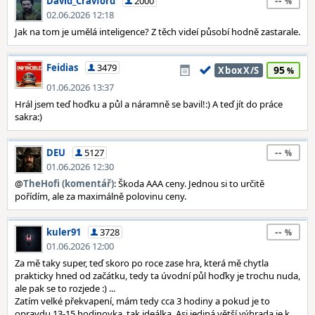
--
David_Cravford
2000
02.06.2026 12:18
Jak na tom je umělá inteligence? Z těch videí působí hodně zastarale.
Feidias
3479
95
XboxX/S
01.06.2026 13:37
Hrál jsem teď hoďku a půl a náramně se bavil!:) A teď jít do práce
sakra:)
--
DEU
5127
01.06.2026 12:30
@
TheHofi (komentář)
: Škoda AAA ceny. Jednou si to určitě
pořídím, ale za maximálně polovinu ceny.
--
kuler91
3728
01.06.2026 12:00
Za mě taky super, teď skoro po roce zase hra, která mě chytla
prakticky hned od začátku, tedy ta úvodní půl hoďky je trochu nuda,
ale pak se to rozjede :) ...
Zatím velké překvapení, mám tedy cca 3 hodiny a pokud je to
opravdu 13-15 hodinovka, tak ideálka. Asi jediná větší výhrada je k