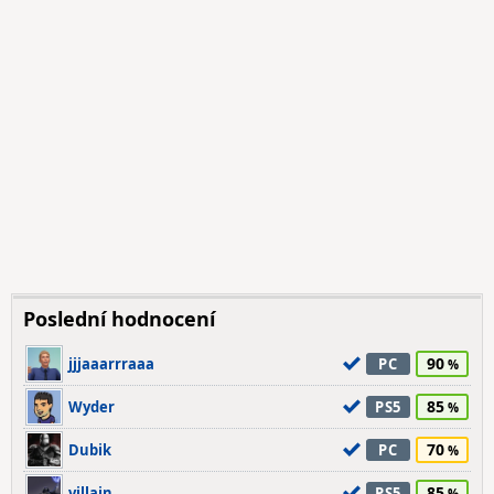
Poslední hodnocení
90
jjjaaarrraaa
PC
85
Wyder
PS5
70
Dubik
PC
85
villain
PS5