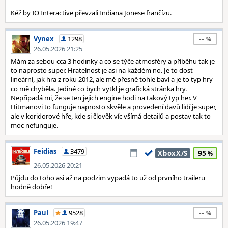
Kéž by IO Interactive převzali Indiana Jonese frančízu.
--
Vynex
1298
26.05.2026 21:25
Mám za sebou cca 3 hodinky a co se týče atmosféry a příběhu tak je
to naprosto super. Hratelnost je asi na každém no. Je to dost
lineární, jak hra z roku 2012, ale mě přesně tohle baví a je to typ hry
co mě chyběla. Jediné co bych vytkl je grafická stránka hry.
Nepřipadá mi, že se ten jejich engine hodi na takový typ her. V
Hitmanovi to funguje naprosto skvěle a provedení davů lidí je super,
ale v koridorové hře, kde si člověk víc všímá detailů a postav tak to
moc nefunguje.
Feidias
3479
95
XboxX/S
26.05.2026 20:21
Půjdu do toho asi až na podzim vypadá to už od prvního traileru
hodně dobře!
--
Paul
9528
26.05.2026 19:47