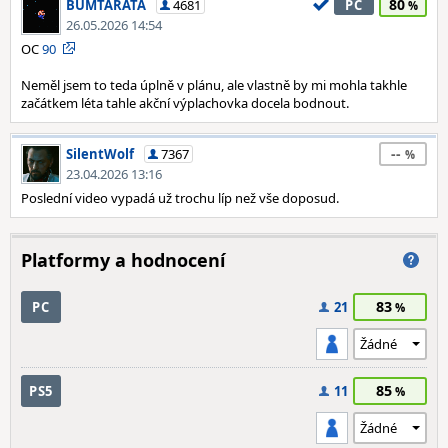
80
BUMTARATA
4681
PC
26.05.2026 14:54
OC
90
Neměl jsem to teda úplně v plánu, ale vlastně by mi mohla takhle
začátkem léta tahle akční výplachovka docela bodnout.
--
SilentWolf
7367
23.04.2026 13:16
Poslední video vypadá už trochu líp než vše doposud.
Platformy a hodnocení
83
PC
21
85
PS5
11