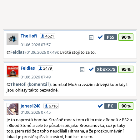
TheHofi
4521
90
PS5
01.06.2026 07:57
@
Feidias
(01.06.2026 07:49)
: Určitě stojí to za to.
Feidias
3479
95
XboxX/S
01.06.2026 07:49
@
TheHofi (komentář)
: bomba! Možná zvážím dřívější kopi když
jsou ohlasy takto bezvadné.
90
jones1240
6716
PC
01.06.2026 07:45
Je to naprostá bomba. Strašně moc v tom cítím mix z Bondů z PS2 a
i Blood Stonů a celé to působí spíš jako Brosnanovka, což je taky
top. Jsem rád že z toho neudělali Hitmana, a že prozkoumávání
lokací je prostě spíš víc lineární, hodí se to sem.