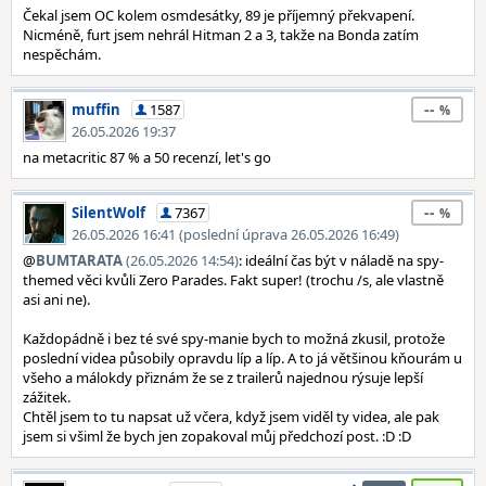
Čekal jsem OC kolem osmdesátky, 89 je příjemný překvapení.
Nicméně, furt jsem nehrál Hitman 2 a 3, takže na Bonda zatím
nespěchám.
--
muffin
1587
26.05.2026 19:37
na metacritic 87 % a 50 recenzí, let's go
--
SilentWolf
7367
26.05.2026 16:41 (poslední úprava 26.05.2026 16:49)
@
BUMTARATA
(26.05.2026 14:54)
: ideální čas být v náladě na spy-
themed věci kvůli Zero Parades. Fakt super! (trochu /s, ale vlastně
asi ani ne).
Každopádně i bez té své spy-manie bych to možná zkusil, protože
poslední videa působily opravdu líp a líp. A to já většinou kňourám u
všeho a málokdy přiznám že se z trailerů najednou rýsuje lepší
zážitek.
Chtěl jsem to tu napsat už včera, když jsem viděl ty videa, ale pak
jsem si všiml že bych jen zopakoval můj předchozí post. :D :D