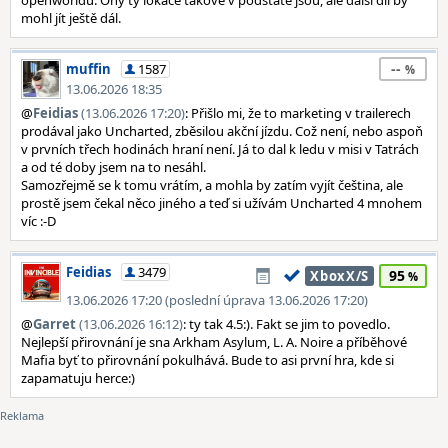
openworldů. Ony ty lokace takové v podstatě jsou, ale další díl by
mohl jít ještě dál.
--
muffin
1587
13.06.2026 18:35
@
Feidias
(13.06.2026 17:20)
: Přišlo mi, že to marketing v trailerech
prodával jako Uncharted, zběsilou akční jízdu. Což není, nebo aspoň
v prvních třech hodinách hraní není. Já to dal k ledu v misi v Tatrách
a od té doby jsem na to nesáhl.
Samozřejmě se k tomu vrátím, a mohla by zatím vyjít čeština, ale
prostě jsem čekal něco jiného a teď si užívám Uncharted 4 mnohem
víc :-D
Feidias
3479
95
XboxX/S
13.06.2026 17:20 (poslední úprava 13.06.2026 17:20)
@
Garret
(13.06.2026 16:12)
: ty tak 4.5:). Fakt se jim to povedlo.
Nejlepší přirovnání je sna Arkham Asylum, L. A. Noire a příběhové
Mafia byť to přirovnání pokulhává. Bude to asi první hra, kde si
zapamatuju herce:)