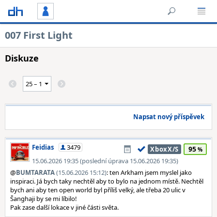
007 First Light
Diskuze
Napsat nový příspěvek
Feidias
3479
95
XboxX/S
15.06.2026 19:35 (poslední úprava 15.06.2026 19:35)
@
BUMTARATA
(15.06.2026 15:12)
: ten Arkham jsem myslel jako
inspiraci. Já bych taky nechtěl aby to bylo na jednom místě. Nechtěl
bych ani aby ten open world byl příliš velký, ale třeba 20 ulic v
Šanghaji by se mi líbilo!
Pak zase další lokace v jiné části světa.