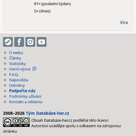
91× (poslední týden)
5× (dnes)
Více
O webu
Články
Statistiky
Herní výzva
F.A.Q.
Nápověda
Odměny
Podpořte nás
Podmínky užívání
Kontakt a reklama
2008–2026
Tým Databáze-her.cz
Obsah Databáze-her.cz podléhá této licenci
Autorství uvádějte spolu s odkazem na zdrojovou
stránku