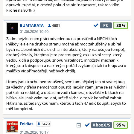
opravdu tupé AI, nicméně pokud se nic "neposere", tak to vidím
klidně na 90 % :)
80
BUMTARATA
4681
PC
01.06.2026 10:40
Zatím nejvíc cenim práci odvedenou na prostředí a NPCéčkách
(někdy je ale na druhou stranu možná až moc zahuštěný a ubíral
bych na abientních dialozích a interakcích, který narušujou tempo),
drobný detaily, kterýma je to prostoupený, exkluzivní cesty, který
vedou k cíli a podporujou znovuhratelnost, množství mechanik,
který jsou k dispozici a na který si pořád zvykám (a tak to hraju asi o
maličko víc přímočařeji, než bych chtěl).
Hrany jsou trochu neobroušený, sem tam nějakej ten otravnej bug,
za všechny třeba nemožnost opustit TacSim (tam jsme se asi všichni
potkali na redditu), a občas mi vadí i kamera, obzvlášť v bitkách na
blízko, ale jinak velmi solidní, určitě si chci o to víc konečně zahrát
Hitmana, až teda vykoumám, kterou z těch 47 edic koupit, abych to
měl kompletní.
Feidias
3479
95
XboxX/S
01.06.2026 10:17