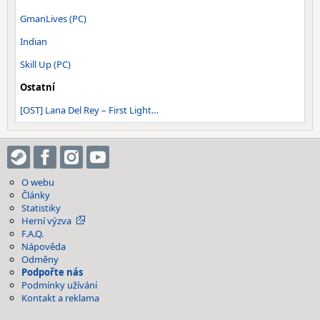
GmanLives (PC)
Indian
Skill Up (PC)
Ostatní
[OST] Lana Del Rey – First Light…
O webu
Články
Statistiky
Herní výzva
F.A.Q.
Nápověda
Odměny
Podpořte nás
Podmínky užívání
Kontakt a reklama