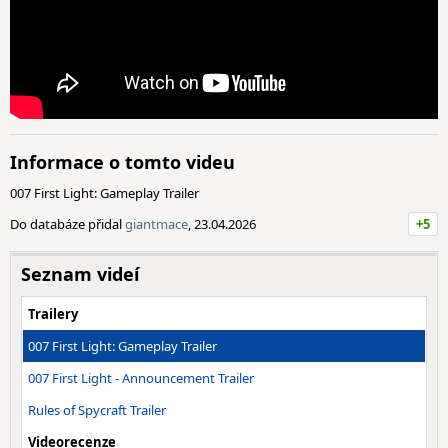
Informace o tomto videu
007 First Light: Gameplay Trailer
Do databáze přidal
giantmace
, 23.04.2026
+5
Seznam videí
Trailery
007 First Light: Gameplay Trailer
007 First Light - Announcement Trailer
Rules of Spycraft Trailer
Videorecenze