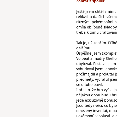
Ještě jsem chtěl zmínit 
relikvií a dalších vše
různými pokémoními hr
omílá oblíbené skladby 
třeba k tomu craftován
Tak jo, už končím. Pří
dalšímu.
Úspěšně jsem zkomplet
Volbeat a modrý Shellos
ubytoval. Postavil jsem
vybudoval jsem lanovko
prošmejdil a prokutal j
předměty, vycraftil jse
se u toho bavil.
I přesto, že hra vyšla j
nějakou dobu budu hru
jede exkluzivně bonusov
Jsou tedy i věci, co by
omezený inventář, dlou
Pokémonů v oblasti, ale