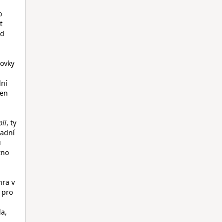
o
t
ud
tovky
dní
nen
ii
, ty
ladní
u
tno
hra v
 pro
la,