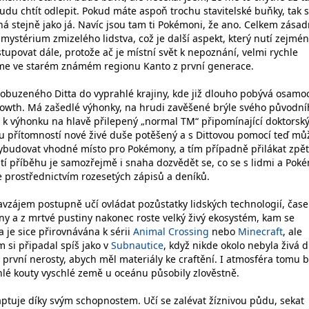
udu chtít odlepit. Pokud máte aspoň trochu stavitelské buňky, tak s
 stejně jako já. Navíc jsou tam ti Pokémoni, že ano. Celkem zásad
 i mystérium zmizelého lidstva, což je další aspekt, který nutí zejmé
upovat dále, protože ač je místní svět k nepoznání, velmi rychle
zíme ve starém známém regionu Kanto z první generace.
robuzeného Ditta do vyprahlé krajiny, kde již dlouho pobývá osamo
rowth. Má zašedlé výhonky, na hrudi zavěšené brýle svého původní
a k výhonku na hlavě přilepený „normal TM“ připomínající doktorsk
ou přítomností nové živé duše potěšený a s Dittovou pomocí teď mů
vybudovat vhodné místo pro Pokémony, a tím případně přilákat zpět 
ástí příběhu je samozřejmě i snaha dozvědět se, co se s lidmi a Po
je prostřednictvím rozesetých zápisů a deníků.
avzájem postupně učí ovládat pozůstatky lidských technologií, čas
řiny a z mrtvé pustiny nakonec roste velký živý ekosystém, kam se
 je sice přirovnávána k sérii
Animal Crossing
nebo
Minecraft
, ale
 si připadal spíš jako v
Subnautice
, když nikde okolo nebyla živá 
t první nerosty, abych měl materiály ke craftění. I atmosféra tomu b
lé kouty vyschlé země u oceánu působily zlověstně.
daptuje díky svým schopnostem. Učí se zalévat žíznivou půdu, sekat