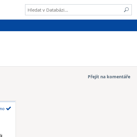
Přejít na komentáře
no
ak