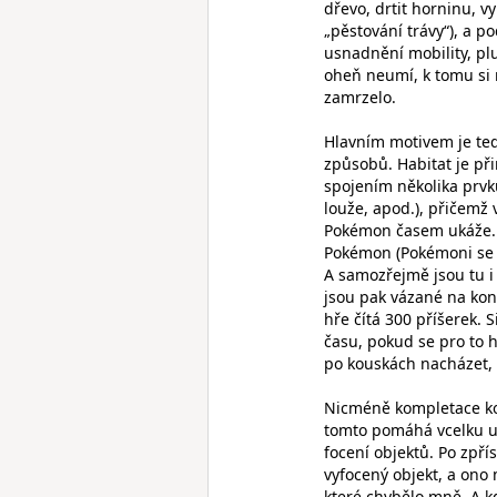
dřevo, drtit horninu, v
„pěstování trávy“), a 
usnadnění mobility, pl
oheň neumí, k tomu si
zamrzelo.
Hlavním motivem je ted
způsobů. Habitat je př
spojením několika prvk
louže, apod.), přičemž
Pokémon časem ukáže. 
Pokémon (Pokémoni se t
A samozřejmě jsou tu i
jsou pak vázané na kon
hře čítá 300 příšerek. 
času, pokud se pro to h
po kouskách nacházet, 
Nicméně kompletace kos
tomto pomáhá vcelku un
focení objektů. Po zpří
vyfocený objekt, a ono 
které chybělo mně. A kd