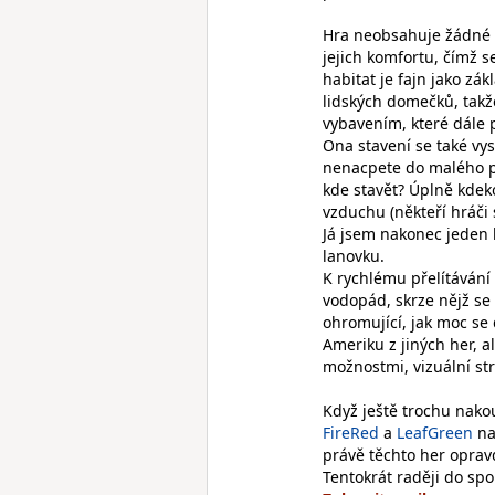
Hra neobsahuje žádné s
jejich komfortu, čímž 
habitat je fajn jako zá
lidských domečků, takž
vybavením, které dále 
Ona stavení se také vys
nenacpete do malého p
kde stavět? Úplně kdeko
vzduchu (někteří hráči 
Já jsem nakonec jeden 
lanovku.
K rychlému přelítávání
vodopád, skrze nějž se 
ohromující, jak moc se 
Ameriku z jiných her, a
možnostmi, vizuální s
Když ještě trochu nak
FireRed
a
LeafGreen
na
právě těchto her opra
Tentokrát raději do sp