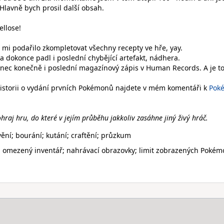
Hlavně bych prosil další obsah.
ellose!
e mi podařilo zkompletovat všechny recepty ve hře, yay.
ka dokonce padl i poslední chybějící artefakt, nádhera.
konec konečně i poslední magazínový zápis v Human Records. A je to
 historii o vydání prvních Pokémonů najdete v mém komentáři k
Pok
hraj hru, do které v jejím průběhu jakkoliv zasáhne jiný živý hráč.
ění; bourání; kutání; craftění; průzkum
; omezený inventář; nahrávací obrazovky; limit zobrazených Poké