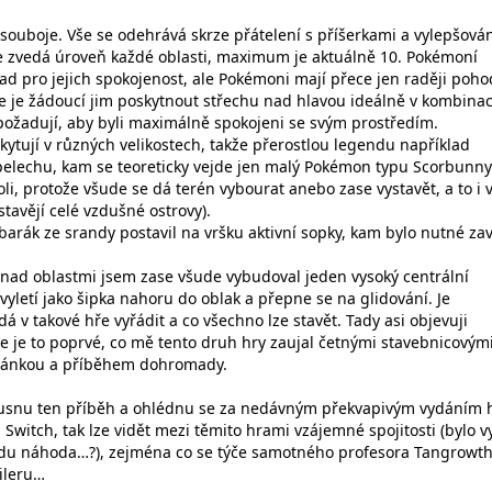
ouboje. Vše se odehrává skrze přátelení s příšerkami a vylepšová
se zvedá úroveň každé oblasti, maximum je aktuálně 10. Pokémoní
klad pro jejich spokojenost, ale Pokémoni mají přece jen raději poho
e je žádoucí jim poskytnout střechu nad hlavou ideálně v kombinac
požadují, aby byli maximálně spokojeni se svým prostředím.
kytují v různých velikostech, takže přerostlou legendu například
elechu, kam se teoreticky vejde jen malý Pokémon typu Scorbunny
li, protože všude se dá terén vybourat anebo zase vystavět, a to i 
stavějí celé vzdušné ostrovy).
barák ze srandy postavil na vršku aktivní sopky, kam bylo nutné za
 nad oblastmi jsem zase všude vybudoval jeden vysoký centrální
vyletí jako šipka nahoru do oblak a přepne se na glidování. Je
dá v takové hře vyřádit a co všechno lze stavět. Tady asi objevuji
le je to poprvé, co mě tento druh hry zaujal četnými stavebnicovým
tránkou a příběhem dohromady.
ousnu ten příběh a ohlédnu se za nedávným překvapivým vydáním 
 Switch, tak lze vidět mezi těmito hrami vzájemné spojitosti (bylo v
vdu náhoda…?), zejména co se týče samotného profesora Tangrowth
oileru…