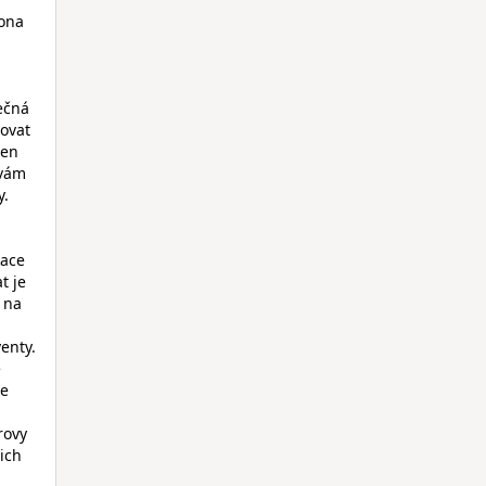
 ona
tečná
rovat
den
ávám
y.
kace
t je
 na
enty.
e
ze
rovy
ich