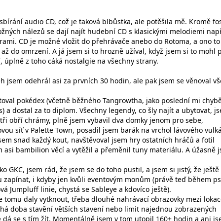
sbírání audio CD, což je taková blbůstka, ale potěšila mě. Kromě fosi
možných nálezů se dají najít hudební CD s klasickými melodiemi nap
ami. CD je možné vložit do přehrávače anebo do Rotoma, a ono to
až do omrzení. A já jsem si to hrozně užíval, když jsem si to mohl p
í, úplně z toho cáká nostalgie na všechny strany.
běh jsem odehrál asi za prvních 30 hodin, ale pak jsem se věnoval 
oval pokédex (včetně běžného Tangrowtha, jako poslední mi chybě
) a dostal za to diplom. Všechny legendy, co šly najít a ubytovat, j
 tři obří chrámy, plně jsem vybavil dva domky jenom pro sebe,
vou síť v Palette Town, posadil jsem barák na vrchol lávového vulk
sem snad každý kout, navštěvoval jsem hry ostatních hráčů a fotil
m asi bambilion věcí a vytěžil a přeměnil tuny materiálu. A úžasně 
ako GKC, jsem rád, že jsem se do toho pustil, a jsem si jistý, že ještě
 zapínat, i kdyby jen kvůli eventovým monům (právě teď během ps
á Jumpluff linie, chystá se Sableye a kdovíco ještě).
 se tomu daly vytknout, třeba dlouhé nahrávací obrazovky mezi loka
há doba stavění větších stavení nebo limit najednou zobrazených
 dá se s tím žít. Momentálně jsem v tom utopil 160+ hodin a ani js