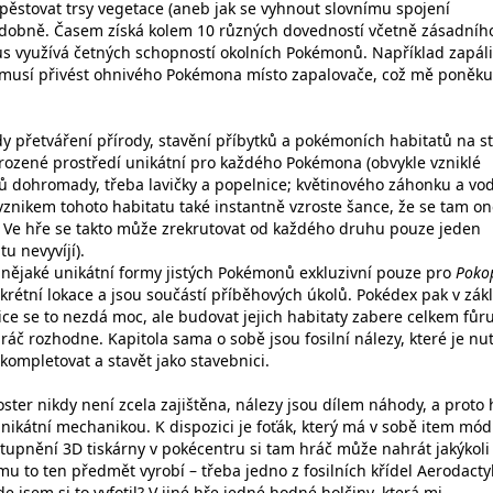
ypěstovat trsy vegetace (aneb jak se vyhnout slovnímu spojení
podobně. Časem získá kolem 10 různých dovedností včetně zásadníh
us využívá četných schopností okolních Pokémonů. Například zapáli
 musí přivést ohnivého Pokémona místo zapalovače, což mě poněk
y přetváření přírody, stavění příbytků a pokémoních habitatů na s
irozené prostředí unikátní pro každého Pokémona (obvykle vzniklé
ů dohromady, třeba lavičky a popelnice; květinového záhonku a vo
 vznikem tohoto habitatu také instantně vzroste šance, že se tam o
Ve hře se takto může zrekrutovat od každého druhu pouze jeden
u nevyvíjí).
 nějaké unikátní formy jistých Pokémonů exkluzivní pouze pro
Pokop
krétní lokace a jsou součástí příběhových úkolů. Pokédex pak v zák
Sice se to nezdá moc, ale budovat jejich habitaty zabere celkem fůr
ráč rozhodne. Kapitola sama o sobě jsou fosilní nálezy, které je nu
kompletovat a stavět jako stavebnici.
ter nikdy není zcela zajištěna, nálezy jsou dílem náhody, a proto 
ikátní mechanikou. K dispozici je foťák, který má v sobě item mód
stupnění 3D tiskárny v pokécentru si tam hráč může nahrát jakýkoli
mu to ten předmět vyrobí – třeba jedno z fosilních křídel Aerodacty
e jsem si to vyfotil? V jiné hře jedné hodné holčiny, která mi