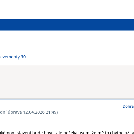
ievementy
30
Dohrá
ední úprava 12.04.2026 21:49)
okémoní stavění bude bavit, ale nečekal jsem, že mě to chytne až t