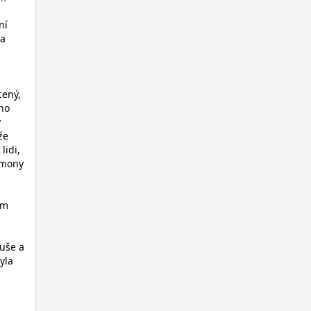
ní
na
cený,
ho
ý
že
lidi,
kémony
em
duše a
yla