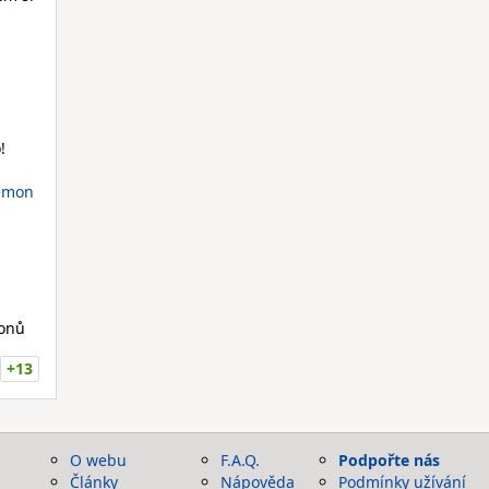
!
émon
monů
+13
O webu
F.A.Q.
Podpořte nás
Články
Nápověda
Podmínky užívání