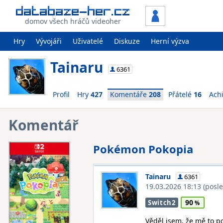
domov všech hráčů videoher
Hry
Vývojáři
Uživatelé
Diskuze
Herní výzva
Tainaru
6361
Profil
Hry
427
Komentáře
208
Přátelé
16
Ach
Komentář
Pokémon Pokopia
Tainaru
6361
19.03.2026 18:13
(posl
90
Switch2
Věděl jsem, že mě to p