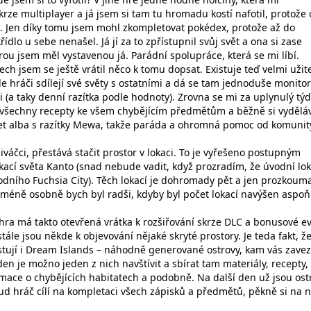
skrze multiplayer a já jsem si tam tu hromadu kostí nafotil, protože
. Jen díky tomu jsem mohl zkompletovat pokédex, protože až do
dlo u sebe nenašel. Já jí za to zpřístupnil svůj svět a ona si zase
kterou jsem měl vystavenou já. Parádní spolupráce, která se mi líbí.
ech jsem se ještě vrátil něco k tomu dopsat. Existuje teď velmi uži
de hráči sdílejí své světy s ostatními a dá se tam jednoduše monito
 (a taky denní razítka podle hodnoty). Zrovna se mi za uplynulý tý
t všechny recepty ke všem chybějícím předmětům a běžně si vyděl
et alba s razítky Mewa, takže paráda a ohromná pomoc od komunit
živáčci, přestává stačit prostor v lokaci. To je vyřešeno postupným
ací světa Kanto (snad nebude vadit, když prozradím, že úvodní lo
odního Fuchsia City). Těch lokací je dohromady pět a jen prozkouma
méně osobně bych byl radši, kdyby byl počet lokací navýšen aspoň
hra má takto otevřená vrátka k rozšiřování skrze DLC a bonusové ev
stále jsou někde k objevování nějaké skryté prostory. Je teda fakt, ž
stují i Dream Islands – náhodně generované ostrovy, kam vás zave
den je možno jeden z nich navštívit a sbírat tam materiály, recepty,
rmace o chybějících habitatech a podobně. Na další den už jsou ost
ud hráč cílí na kompletaci všech zápisků a předmětů, pěkně si na n