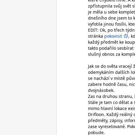
zpřístupnila svůj svět 
je měla u sebe komplet
dnešního dne jsem to kří
vyfotila jinou fosílii, 
EDIT: Ok, po třech týdn
stránka
pokovisit
, k
každý předmět ke koupi
takto podařilo sesbíra
slušný obnos za kompl
Jak se do světa vracejí 
odemykáním dalších lok
se nachází v místě pův
zabere hodně času, nic
dvojnásobek.
Zas na druhou stranu, 
Stále je tam co dělat a 
mimo hlavní lokace exi
Drifloon. Každý reálný 
předměty, zápisy, info
zase vyresetované. Pok
pobude.