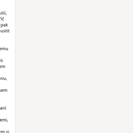
lií,
říč
 pak
ustit
všemu
li
sem
ánu,
jsem
aní
cemi,
em si