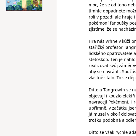
moc, že se od toho neb
tímhle dopadnete možná
roli v pozadí ale hraje
pokémoní fanoušky post
zjistíme, že se nachá
Hra nás vrhne v kůži p
stařičký profesor Tang
lidského opatrovatele 
stetoskop. Ten je náhl
realizovat svůj záměr 
aby se navrátili. Souč
vlastně stalo. To se dě
Ditto a Tangrowth se n
objevují i kouzlo elekt
navracejí Pokémoni. Hra
upřímně, v začátku jsem
já musel v okolí dolova
trošku podobná a odleh
Ditto se však rychle a