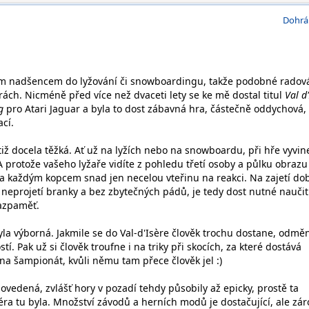
Dohrá
ým nadšencem do lyžování či snowboardingu, takže podobné radov
ách. Nicméně před více než dvaceti lety se ke mě dostal titul
Val d
g
pro Atari Jaguar a byla to dost zábavná hra, částečně oddychová, 
ací.
otiž docela těžká. Ať už na lyžích nebo na snowboardu, při hře vyvin
A protože vašeho lyžaře vidíte z pohledu třetí osoby a půlku obrazu
za každým kopcem snad jen necelou vteřinu na reakci. Na zajetí do
 neprojetí branky a bez zbytečných pádů, je tedy dost nutné naučit
nazpaměť.
yla výborná. Jakmile se do Val-d'Isère člověk trochu dostane, odměn
í. Pak už si člověk troufne i na triky při skocích, za které dostává
a šampionát, kvůli němu tam přece člověk jel :)
povedená, zvlášť hory v pozadí tehdy působily až epicky, prostě ta
ra tu byla. Množství závodů a herních modů je dostačující, ale zá