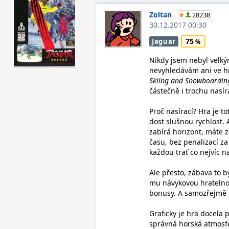
Zoltan
28238
30.12.2017 00:30
75
Jaguar
Nikdy jsem nebyl velk
nevyhledávám ani ve hr
Skiing and Snowboardin
částečně i trochu nasír
Proč nasírací? Hra je t
dost slušnou rychlost. 
zabírá horizont, máte 
času, bez penalizací za
každou trať co nejvíc 
Ale přesto, zábava to b
mu návykovou hratelnost
bonusy. A samozřejmě n
Graficky je hra docela 
správná horská atmosfé