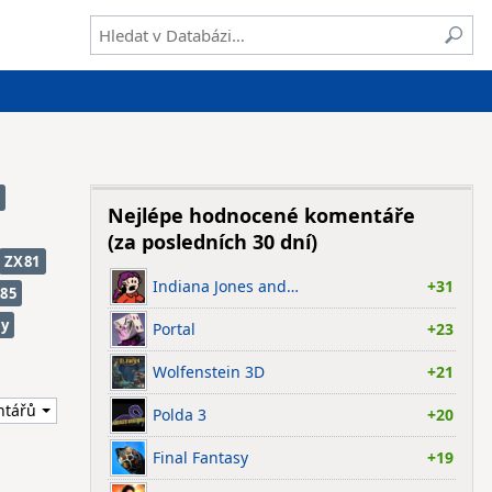
Nejlépe hodnocené komentáře
(za posledních 30 dní)
ZX81
Indiana Jones and…
+31
85
ry
Portal
+23
Wolfenstein 3D
+21
Polda 3
+20
Final Fantasy
+19