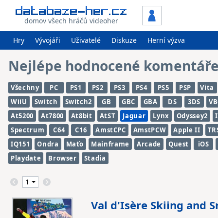
domov všech hráčů videoher
Hry
Vývojáři
Uživatelé
Diskuze
Herní výzva
Nejlépe hodnocené komentář
Všechny
PC
PS1
PS2
PS3
PS4
PS5
PSP
Vita
WiiU
Switch
Switch2
GB
GBC
GBA
DS
3DS
VB
At5200
At7800
At8bit
AtST
Jaguar
Lynx
Odyssey2
Spectrum
C64
C16
AmstCPC
AmstPCW
Apple II
TR
IQ151
Ondra
Maťo
Mainframe
Arcade
Quest
iOS
Playdate
Browser
Stadia
Val d'Isère Skiing and