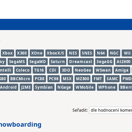
e
Xbox
X360
XOne
XboxX/S
NES
SNES
N64
NGC
Wii
oy
SegaMS
SegaMD
Saturn
Dreamcast
SegaGG
At2600
Intelli
Coleco
TG16
CDi
3DO
NeoGeo
WSwan
Amiga
S80
BBCMicro
PC88
PC98
MSX
MZ800
FMT
SAMC
PMD
Android
J2ME
Symbian
NGage
WMobile
WPhone
BBer
Seřadit:
 Snowboarding