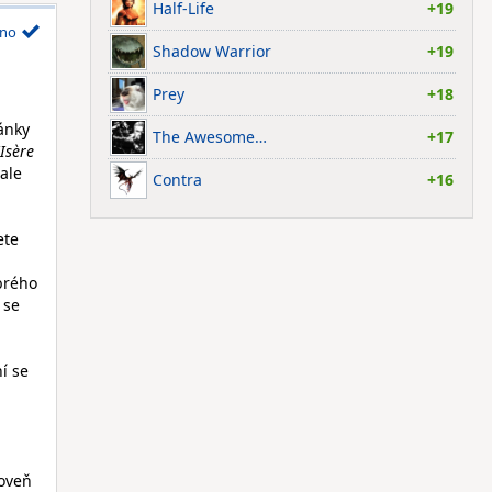
Half-Life
+19
no
Shadow Warrior
+19
Prey
+18
ánky
The Awesome…
+17
'Isère
ale
Contra
+16
ete
brého
 se
í se
roveň