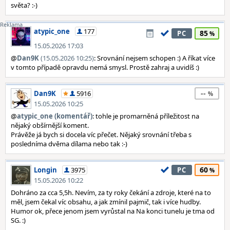
světa? :-)
atypic_one
177
85
PC
15.05.2026 17:03
@
Dan9K
(15.05.2026 10:25)
: Srovnání nejsem schopen :) A říkat více
v tomto případě opravdu nemá smysl. Prostě zahraj a uvidíš :)
--
Dan9K
5916
15.05.2026 10:25
@
atypic_one (komentář)
: tohle je promarněná příležitost na
nějaký obšírnější koment.
Právěže já bych si docela víc přečet. Nějaký srovnání třeba s
posledníma dvěma dílama nebo tak :-)
60
Longin
3975
PC
15.05.2026 10:22
Dohráno za cca 5,5h. Nevím, za ty roky čekání a zdroje, které na to
měl, jsem čekal víc obsahu, a jak zmínil pajmič, tak i více hudby.
Humor ok, přece jenom jsem vyrůstal na Na konci tunelu je tma od
SG. :)