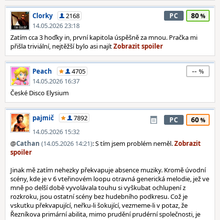
80
Clorky
2168
PC
14.05.2026 23:18
Zatím cca 3 hoďky in, první kapitola úspěšně za mnou. Pračka mi
přišla triviální, nejtěžší bylo asi najít
--
Peach
4705
14.05.2026 16:37
České Disco Elysium
pajmič
7892
60
PC
14.05.2026 15:32
@
Cathan
(14.05.2026 14:21)
: S tím jsem problém neměl.
Jinak mě zatím nehezky překvapuje absence muziky. Kromě úvodní
scény, kde je v 6 vteřinovém loopu otravná generická melodie, jež ve
mně po delší době vyvolávala touhu si vyškubat ochlupení z
rozkroku, jsou ostatní scény bez hudebního podkresu. Což je
vskutku překvapující, neřku-li šokující, vezmeme-li v potaz, že
Řezníkova primární abilita, mimo prudění prudérní společnosti, je