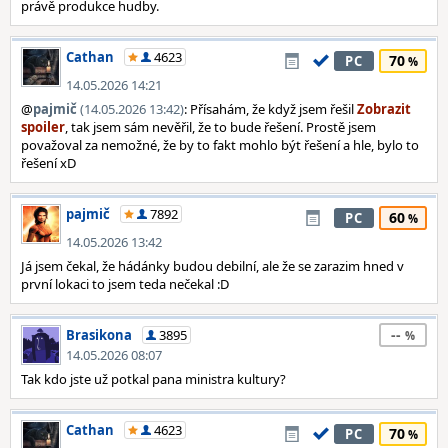
právě produkce hudby.
Cathan
4623
70
PC
14.05.2026 14:21
@
pajmič
(14.05.2026 13:42)
: Přísahám, že když jsem řešil
, tak jsem sám nevěřil, že to bude řešení. Prostě jsem
považoval za nemožné, že by to fakt mohlo být řešení a hle, bylo to
řešení xD
pajmič
7892
60
PC
14.05.2026 13:42
Já jsem čekal, že hádánky budou debilní, ale že se zarazim hned v
první lokaci to jsem teda nečekal :D
--
Brasikona
3895
14.05.2026 08:07
Tak kdo jste už potkal pana ministra kultury?
Cathan
4623
70
PC