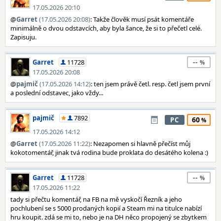
17.05.2026 20:10
@
Garret
(17.05.2026 20:08)
: Takže člověk musí psát komentáře
minimálně o dvou odstavcích, aby byla šance, že si to přečetl celé.
Zapisuju.
--
Garret
11728
17.05.2026 20:08
@
pajmič
(17.05.2026 14:12)
: ten jsem právě četl. resp. četl jsem první
a poslední odstavec, jako vždy...
pajmič
7892
60
PC
17.05.2026 14:12
@
Garret
(17.05.2026 11:22)
: Nezapomen si hlavně přečíst můj
kokotomentář, jinak tvá rodina bude proklata do desátého kolena :)
--
Garret
11728
17.05.2026 11:22
tady si přečtu komentář, na FB na mě vyskočí Řezník a jeho
pochlubení se s 5000 prodaných kopií a Steam mi na titulce nabízí
hru koupit. zdá se mi to, nebo je na DH něco propojený se zbytkem