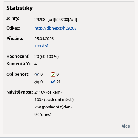
Statistiky
Id hry:
29208
Odkaz:
http://dbher.cz/h29208
Přidána:
25.04.2026
104 dní
Hodnocení:
20 (60-100 %)
Komentářů:
4
Oblíbenost:
9
9
0
21
Návštěvnost:
2110× (celkem)
100× (poslední měsíc)
25× (poslední týden)
9× (dnes)
Více