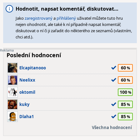
Hodnotit, napsat komentář, diskutovat…
Jako
zaregistrovaný
a
přihlášený
uživatel můžete tuto hru
nejen ohodnotit, ale také k ní případně napsat komentář,
diskutovat o ní či ji zařadit do některého ze seznamů (vlastním,
chci atd.).
Poslední hodnocení
60
Elcapitanooo
60
Neelixx
100
oktomil
85
kuky
85
Dlaha1
Všechna hodnocení