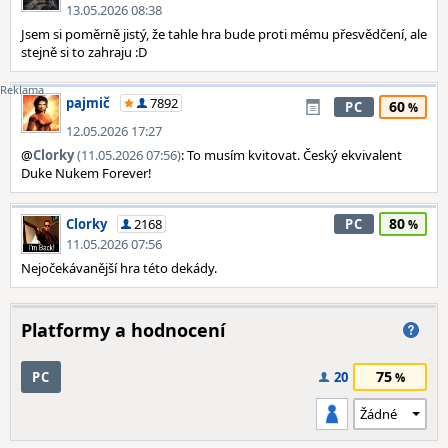
13.05.2026 08:38
Jsem si poměrně jistý, že tahle hra bude proti mému přesvědčení, ale
stejně si to zahraju :D
pajmič
7892
60
PC
12.05.2026 17:27
@
Clorky
(11.05.2026 07:56)
: To musím kvitovat. Český ekvivalent
Duke Nukem Forever!
80
Clorky
2168
PC
11.05.2026 07:56
Nejočekávanější hra této dekády.
Platformy a hodnocení
75
PC
20