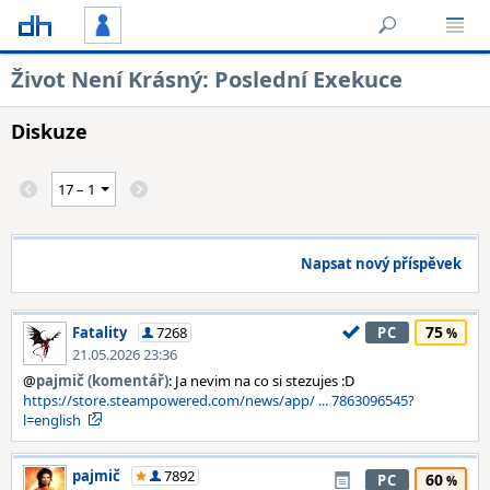
Život Není Krásný: Poslední Exekuce
Diskuze
Napsat nový příspěvek
75
Fatality
7268
PC
21.05.2026 23:36
@
pajmič (komentář)
: Ja nevim na co si stezujes :D
https://store.steampowered.com/news/app/ ... 7863096545?
l=english
pajmič
7892
60
PC