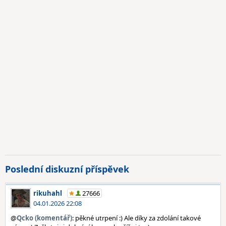
Poslední diskuzní příspěvek
rikuhahl
27666
04.01.2026 22:08
@
Qcko (komentář)
: pěkné utrpení :) Ale díky za zdolání takové