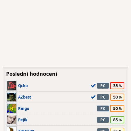
Poslední hodnocení
35
Qcko
PC
50
AZbest
PC
50
Ringo
PC
85
Pejik
PC