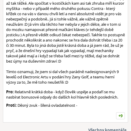
až tak těžké. Ale spočítat v kostičkách kam asi tak zhruba míří kurzor
myšítka - nebo v případě mého druhého pokusu Contra - který
křížek co na vás v danou chvíli letí a není absolutně vidět je pro vás
nebezpečný a podobně.. Já si tohle vážně, ale vážně zpětně
neužívám :D Já vím síla těchto her nebyla v jejich délce, ale v tom si
do mozku namapovat přesné mačkání kláves (v tehdejší době
josticku ) A přesně vědět odkud čekat nebezpečí. Takhle to postupně
prochodit několikrát a ano nakonec se hra dala dohrát třeba i za 20
či 30 minut. Byla to jiná doba jistě krásná doba a já jsem rád, že už je
pryč, a že dnešní hry vypadají tak jak vypadají, mají mechaniky
takové jaké mají a i když se třeba řadí mezi ty těžké, dají se dohrát
bez újmy na duševním zdraví :D
Tímto oznamuji, že jsem si dal všech parádně nadesignovaných 9
levelů od Electronic Artu v podání hry Zany Golf, a teamu herní
výzvy za to, že mě toho neušetřili :D
Pro:
Relativně krátká doba - když člověk uspěje a podaří se mu
nasbírat bonusové odpaly do dalších kol hlavně těch posledních.
Proti:
Děsný zvuk - šílená ovladatelnost -
+9
Všechny komentáře