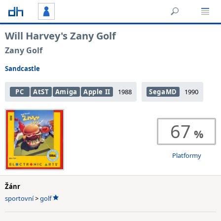
Will Harvey's Zany Golf
Zany Golf
Sandcastle
PC
AtST
Amiga
Apple II
1988
SegaMD
1990
67
Platformy
Žánr
sportovní
>
golf