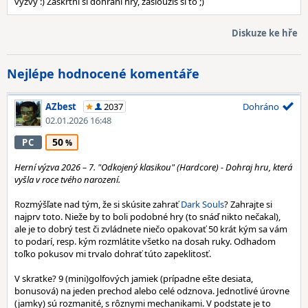
výzvy :) Zaškrtni si dohrání hry, zasloužíš si to ;)
Diskuze ke hře
Nejlépe hodnocené komentáře
AZbest
2037
Dohráno
02.01.2026 16:48
50
PC
Herní výzva 2026 – 7. "Odkojený klasikou" (Hardcore) - Dohraj hru, která
vyšla v roce tvého narození.
Rozmýšľate nad tým, že si skúsite zahrať
Dark Souls
? Zahrajte si
najprv toto. Nieže by to boli podobné hry (to snáď nikto nečakal),
ale je to dobrý test či zvládnete niečo opakovať 50 krát kým sa vám
to podarí, resp. kým rozmlátite všetko na dosah ruky. Odhadom
toľko pokusov mi trvalo dohrať túto zapeklitosť.
V skratke? 9 (mini)golfových jamiek (prípadne ešte desiata,
bonusová) na jeden prechod alebo celé odznova. Jednotlivé úrovne
(jamky) sú rozmanité, s rôznymi mechanikami. V podstate je to