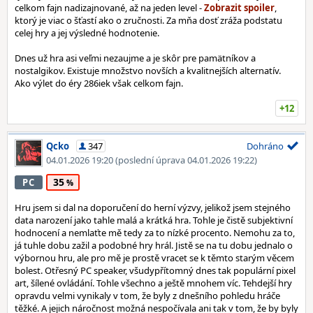
celkom fajn nadizajnované, až na jeden level -
,
ktorý je viac o šťastí ako o zručnosti. Za mňa dosť zráža podstatu
celej hry a jej výsledné hodnotenie.
Dnes už hra asi veľmi nezaujme a je skôr pre pamätníkov a
nostalgikov. Existuje množstvo novších a kvalitnejších alternatív.
Ako výlet do éry 286iek však celkom fajn.
+12
Qcko
347
Dohráno
04.01.2026 19:20
(poslední úprava 04.01.2026 19:22)
35
PC
Hru jsem si dal na doporučení do herní výzvy, jelikož jsem stejného
data narození jako tahle malá a krátká hra. Tohle je čistě subjektivní
hodnocení a nemlaťte mě tedy za to nízké procento. Nemohu za to,
já tuhle dobu zažil a podobné hry hrál. Jistě se na tu dobu jednalo o
výbornou hru, ale pro mě je prostě vracet se k těmto starým věcem
bolest. Otřesný PC speaker, všudypřítomný dnes tak populární pixel
art, šílené ovládání. Tohle všechno a ještě mnohem víc. Tehdejší hry
opravdu velmi vynikaly v tom, že byly z dnešního pohledu hráče
těžké. A jejich náročnost možná nespočívala ani tak v tom, že by byly