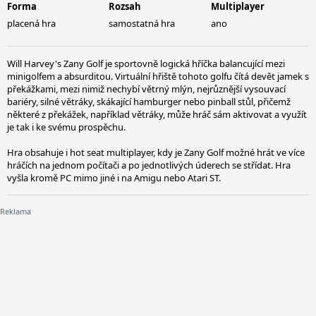
Forma
Rozsah
Multiplayer
placená hra
samostatná hra
ano
Will Harvey's Zany Golf je sportovně logická hříčka balancující mezi
minigolfem a absurditou. Virtuální hřiště tohoto golfu čítá devět jamek s
překážkami, mezi nimiž nechybí větrný mlýn, nejrůznější vysouvací
bariéry, silné větráky, skákající hamburger nebo pinball stůl, přičemž
některé z překážek, například větráky, může hráč sám aktivovat a využít
je tak i ke svému prospěchu.
Hra obsahuje i hot seat multiplayer, kdy je Zany Golf možné hrát ve více
hráčích na jednom počítači a po jednotlivých úderech se střídat. Hra
vyšla kromě PC mimo jiné i na Amigu nebo Atari ST.