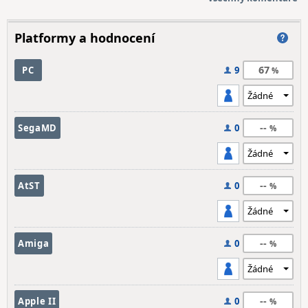
Platformy a hodnocení
67
PC
9
--
SegaMD
0
--
AtST
0
--
Amiga
0
--
Apple II
0