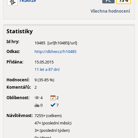
75
TRIAn29
PC
Všechna hodnocení
Statistiky
Id hry:
10485
Odkaz:
http://dbher.cz/h10485
Přidána:
15.05.2015
11 let a 87 dní
Hodnocení:
9 (35-85 %)
Komentářů:
2
Oblíbenost:
4
2
0
7
Návštěvnost:
7255× (celkem)
47× (poslední měsíc)
3× (poslední týden)
0× (dnes)