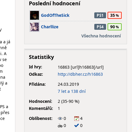
Poslední hodnocení
GodOfTheSick
35
PS1
Charllize
90
PS4
V
Všechna hodnocení
a a já
ohně
i. A
Statistiky
v se
po
Id hry:
16863
em
Odkaz:
http://dbher.cz/h16863
 na
lý a
Přidána:
24.03.2019
t
7 let a 138 dní
Hodnocení:
2 (35-90 %)
 PS a
Komentářů:
1
 přes
Oblíbenost:
0
4
ice
0
0