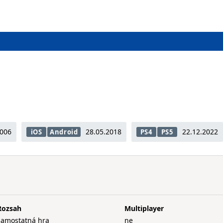
2006
28.05.2018
22.12.2022
iOS
Android
PS4
PS5
Rozsah
Multiplayer
samostatná hra
ne