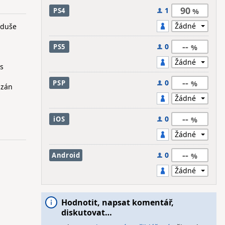
90
1
PS4
 duše
--
0
PS5
 s
--
0
PSP
ázán
--
0
iOS
--
0
Android
Hodnotit, napsat komentář,
diskutovat…