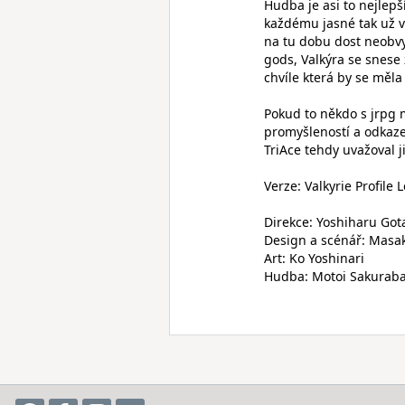
Hudba je asi to nejlepš
každému jasné tak už v
na tu dobu dost neobvy
gods, Valkýra se snese
chvíle která by se měla
Pokud to někdo s jrpg my
promyšleností a odkaze
TriAce tehdy uvažoval ji
Verze: Valkyrie Profile
Direkce: Yoshiharu Go
Design a scénář: Masa
Art: Ko Yoshinari
Hudba: Motoi Sakurab