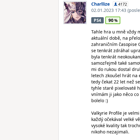
Charllize
4172
02.01.2023 17:43
(posl
90
PS4
Tahle hra u mně vždy m
aktuální době, na přel
zahraničním časopise G
se tenkrát zdráhal upra
byla tenkrát neokoukaná
samozřejmě také samotn
mi do rukou dostal druh
letech zkoušel hrát na
tedy čekat 22 let než s
tyhle staré pixelovaté 
vnímám ji jako něco co 
bolelo :)
Valkyrie Profile je vel
každý očekával velké vě
vysoké kvality tak troc
nikoho nezajimali.