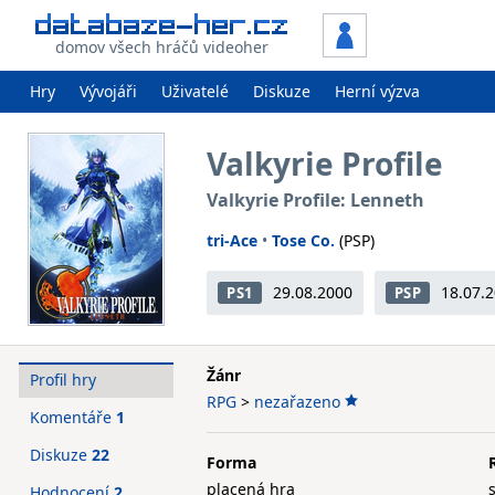
domov všech hráčů videoher
Hry
Vývojáři
Uživatelé
Diskuze
Herní výzva
Valkyrie Profile
Valkyrie Profile: Lenneth
tri-Ace
•
Tose Co.
(PSP)
29.08.2000
18.07.
PS1
PSP
Žánr
Profil hry
RPG
>
nezařazeno
Komentáře
1
Diskuze
22
Forma
placená hra
Hodnocení
2