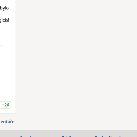
bylo
y
gická
.
+26
entáře