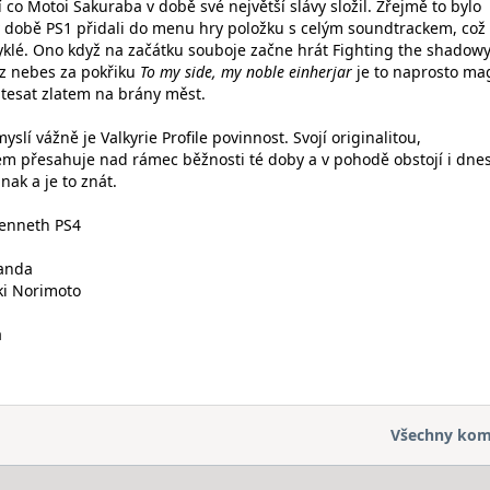
í co Motoi Sakuraba v době své největší slávy složil. Zřejmě to bylo
 době PS1 přidali do menu hry položku s celým soundtrackem, což 
klé. Ono když na začátku souboje začne hrát Fighting the shadow
 z nebes za pokřiku
To my side, my noble einherjar
je to naprosto ma
 tesat zlatem na brány měst.
slí vážně je Valkyrie Profile povinnost. Svojí originalitou,
m přesahuje nad rámec běžnosti té doby a v pohodě obstojí i dnes
nak a je to znát.
 Lenneth PS4
tanda
ki Norimoto
a
Všechny kom