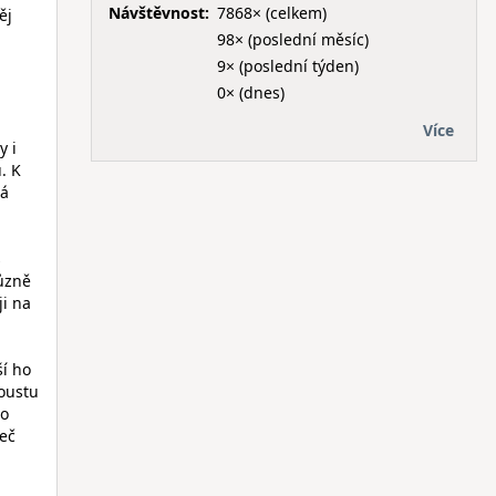
Návštěvnost:
7868× (celkem)
ěj
98× (poslední měsíc)
9× (poslední týden)
0× (dnes)
Více
y i
. K
tá
s
ůzně
ji na
í ho
oustu
ho
řeč