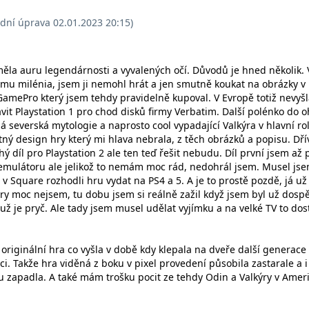
ední úprava 02.01.2023 20:15)
ěla auru legendárnosti a vyvalených očí. Důvodů je hned několik. 
omu milénia, jsem ji nemohl hrát a jen smutně koukat na obrázky v
amePro který jsem tehdy pravidelně kupoval. V Evropě totiž nevyšl
vit Playstation 1 pro chod disků firmy Verbatim. Další polénko do 
 severská mytologie a naprosto cool vypadající Valkýra v hlavní rol
ý design hry který mi hlava nebrala, z těch obrázků a popisu. Dří
ý díl pro Playstation 2 ale ten teď řešit nebudu. Díl první jsem až 
 emulátoru ale jelikož to nemám moc rád, nedohrál jsem. Musel js
e v Square rozhodli hru vydat na PS4 a 5. A je to prostě pozdě, já už
hry moc nejsem, tu dobu jsem si reálně zažil když jsem byl už dospě
už je pryč. Ale tady jsem musel udělat vyjímku a na velké TV to dos
mi originální hra co vyšla v době kdy klepala na dveře další generace
ci. Takže hra viděná z boku v pixel provedení působila zastarale a i
hu zapadla. A také mám trošku pocit ze tehdy Odin a Valkýry v Amer