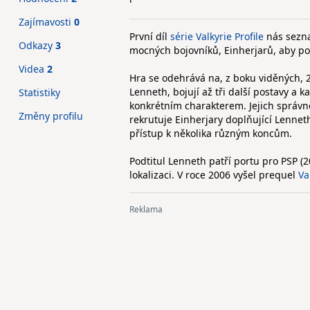
Zajímavosti
0
První díl
série Valkyrie Profile
nás sezna
Odkazy
3
mocných bojovníků, Einherjarů, aby po
Videa
2
Hra se odehrává na, z boku viděných, 
Lenneth, bojují až tři další postavy a k
Statistiky
konkrétním charakterem. Jejich správ
Změny profilu
rekrutuje Einherjary doplňující Lenneth 
přístup k několika různým koncům.
Podtitul Lenneth patří portu pro PSP (
lokalizaci. V roce 2006 vyšel prequel
Va