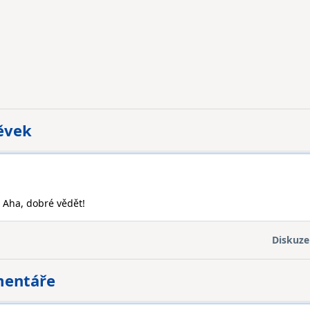
pěvek
: Aha, dobré vědět!
Diskuze
mentáře