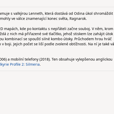
muje s valkýrou Lenneth, která dostává od Odina úkol shromáždit
mohly ve válce znamenající konec světa, Ragnarok.
2D mapách, kde po kontaktu s nepřáteli začne souboj. V něm, krom
aždá z nich má přiřazené své tlačítko, jehož stiskem lze zahájit útok
nou kombinací se spouští silné kombo útoky. Průchodem hrou hráč
v boji. Jejich počet se liší podle zvolené obtížnosti. Na ní je také v
2006) a mobilní telefony (2018). Ten obsahuje vylepšenou anglickou
lkyrie Profile 2: Silmeria
.