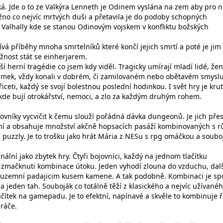
ká. Jde o to ze Valkýra Lenneth je Odinem vyslána na zem aby pro n
o co nejvíc mrtvých duši a přetavila je do podoby schopných
o Valhally kde se stanou Odinovým vojskem v konfliktu božských
ívá příběhy mnoha smrtelníků které končí jejich smrtí a poté je jim
nost stát se einherjarem.
ší herní tragédie co jsem kdy viděl. Tragicky umírají mladí lidé, žen
výjimek, vždy konali v dobrém, či zamilovaném nebo obětavém smyslu
řiceti, každý se svojí bolestnou poslední hodinkou. I svět hry je kru
 kde bují otrokářství, nemoci, a zlo za každým druhým rohem.
ovníky vycvičit k čemu slouží pořádná dávka dungeonů. Je jich pře
tní a obsahuje množství akčně hopsacích pasáží kombinovaných s r
puzzly. Je to trošku jako hrát Mária z NESu s rpg omáčkou a soubo
nální jako zbytek hry. Čtyři bojovníci, každý na jednom tlačítku
zmačknuti kombinace útoku. Jeden vyhodí zlouna do vzduchu, dalš
ík uzemní padajicim kusem kamene. A tak podobně. Kombinaci je sp
 na jeden tah. Souboják co totálně těží z klasického a nejvíc užívané
ačítek na gamepadu. Je to efektní, napínavé a skvěle to kombinuje 
hráče.