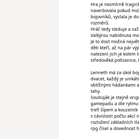
Hra je nesmírně tragic
naverbovala pokud možn
bojovníků, vyslala je d
rozměrů.
Hráč tedy sleduje a zaž
Valkýrou nabídnuta mož
Je to dost možná největ
děti kteří, až na pár 
nalezení jich je kolem t
středověká polízanice,
Lenneth má za úkol boj
dvacet, každý je uniká
obtížnými hádankami a 
tahy.
Souboják je stejně origi
gamepadu a dle rytmu 
trefí šípem a kouzeln
v závislosti počtu akcí
rozložení základních tl
rpg čísel a dovednost 