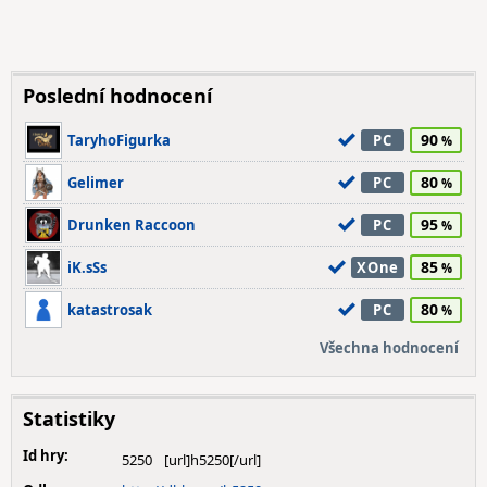
Poslední hodnocení
90
TaryhoFigurka
PC
80
Gelimer
PC
95
Drunken Raccoon
PC
85
iK.sSs
XOne
80
katastrosak
PC
Všechna hodnocení
Statistiky
Id hry:
5250