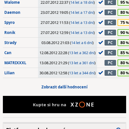
95
Walome
22.07.2012 22:37 (
14 let a 18 dní
)
PC
80
Daemon
23.07.2012 19:05 (
14 let a 17 dní
)
PC
75
Spyro
27.07.2012 11:53 (
14 let a 13 dní
)
PC
90
Ronik
27.07.2012 12:59 (
14 let a 13 dní
)
PC
80
Strady
03.08.2012 21:03 (
14 let a 6 dní
)
PC
85
Can
12.08.2012 22:28 (
13 let a 362 dní
)
PC
80
MATRIXXXL
13.08.2012 21:29 (
13 let a 361 dní
)
PC
80
Lilian
30.08.2012 12:58 (
13 let a 344 dní
)
PC
Zobrazit další hodnocení
Kupte si hru na