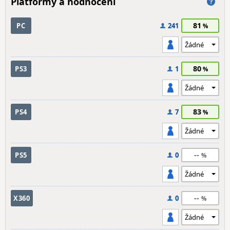
Platformy a hodnocení
81
PC
241
80
PS3
1
83
PS4
7
--
PS5
0
--
X360
0