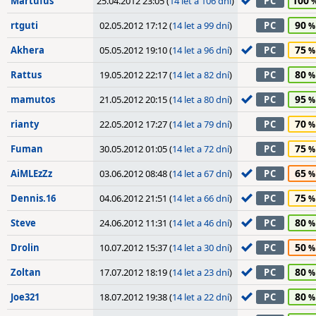
100
Martufus
25.04.2012 23:05 (
14 let a 106 dní
)
PC
90
rtguti
02.05.2012 17:12 (
14 let a 99 dní
)
PC
75
Akhera
05.05.2012 19:10 (
14 let a 96 dní
)
PC
80
Rattus
19.05.2012 22:17 (
14 let a 82 dní
)
PC
95
mamutos
21.05.2012 20:15 (
14 let a 80 dní
)
PC
70
rianty
22.05.2012 17:27 (
14 let a 79 dní
)
PC
75
Fuman
30.05.2012 01:05 (
14 let a 72 dní
)
PC
65
AiMLEzZz
03.06.2012 08:48 (
14 let a 67 dní
)
PC
75
Dennis.16
04.06.2012 21:51 (
14 let a 66 dní
)
PC
80
Steve
24.06.2012 11:31 (
14 let a 46 dní
)
PC
50
Drolin
10.07.2012 15:37 (
14 let a 30 dní
)
PC
80
Zoltan
17.07.2012 18:19 (
14 let a 23 dní
)
PC
80
Joe321
18.07.2012 19:38 (
14 let a 22 dní
)
PC