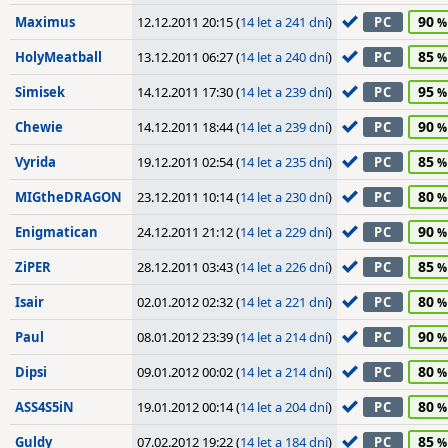
90
Maximus
12.12.2011 20:15 (
14 let a 241 dní
)
PC
85
HolyMeatball
13.12.2011 06:27 (
14 let a 240 dní
)
PC
95
Simisek
14.12.2011 17:30 (
14 let a 239 dní
)
PC
90
Chewie
14.12.2011 18:44 (
14 let a 239 dní
)
PC
85
Vyrida
19.12.2011 02:54 (
14 let a 235 dní
)
PC
80
MIGtheDRAGON
23.12.2011 10:14 (
14 let a 230 dní
)
PC
90
Enigmatican
24.12.2011 21:12 (
14 let a 229 dní
)
PC
85
ZiPER
28.12.2011 03:43 (
14 let a 226 dní
)
PC
80
Isair
02.01.2012 02:32 (
14 let a 221 dní
)
PC
90
Paul
08.01.2012 23:39 (
14 let a 214 dní
)
PC
80
Dipsi
09.01.2012 00:02 (
14 let a 214 dní
)
PC
80
ASS4S5iN
19.01.2012 00:14 (
14 let a 204 dní
)
PC
85
Guldy
07.02.2012 19:22 (
14 let a 184 dní
)
PC