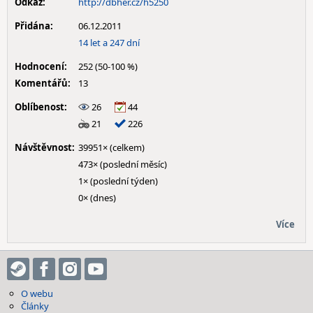
Odkaz:
http://dbher.cz/h5250
Přidána:
06.12.2011
14 let a 247 dní
Hodnocení:
252 (50-100 %)
Komentářů:
13
Oblíbenost:
26
44
21
226
Návštěvnost:
39951× (celkem)
473× (poslední měsíc)
1× (poslední týden)
0× (dnes)
Více
O webu
Články