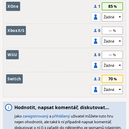
85
XOne
1
--
XboxX/S
0
--
WiiU
0
70
Switch
2
Hodnotit, napsat komentář, diskutovat…
Jako
zaregistrovaný
a
přihlášený
uživatel můžete tuto hru
nejen ohodnotit, ale také k ní případně napsat komentář,
diskutovat o ní či ji zařadit do některého ze seznamů (vlastním,