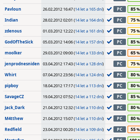
85
Pavloun
26.02.2012 16:47 (
14 let a 165 dní
)
PC
75
Indian
28.02.2012 02:01 (
14 let a 164 dní
)
PC
75
zdenous
01.03.2012 12:22 (
14 let a 161 dní
)
PC
85
GodOfTheSick
05.03.2012 14:06 (
14 let a 157 dní
)
PC
65
moolker
29.03.2012 09:00 (
14 let a 133 dní
)
PC
75
jenprodnesniden
03.04.2012 17:43 (
14 let a 128 dní
)
PC
80
Whirt
07.04.2012 23:56 (
14 let a 124 dní
)
PC
80
pipboy
18.04.2012 17:17 (
14 let a 113 dní
)
PC
85
SavageCZ
19.04.2012 07:52 (
14 let a 112 dní
)
PC
80
Jack_Dark
21.04.2012 12:32 (
14 let a 110 dní
)
PC
80
M4tthew
21.04.2012 15:07 (
14 let a 110 dní
)
PC
55
Redfield
23.04.2012 00:20 (
14 let a 109 dní
)
PC