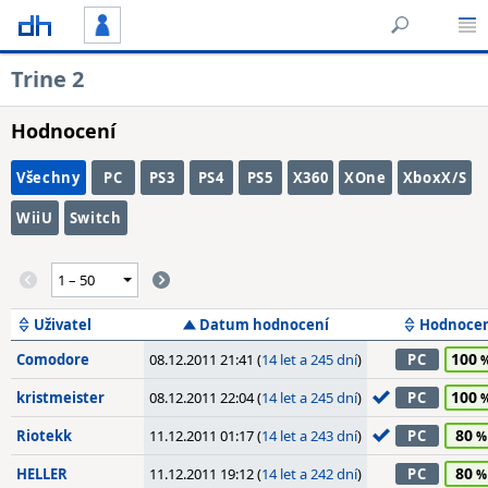
Trine 2
Hodnocení
Všechny
PC
PS3
PS4
PS5
X360
XOne
XboxX/S
WiiU
Switch
Uživatel
Datum hodnocení
Hodnoce
100
Comodore
08.12.2011 21:41 (
14 let a 245 dní
)
PC
100
kristmeister
08.12.2011 22:04 (
14 let a 245 dní
)
PC
80
Riotekk
11.12.2011 01:17 (
14 let a 243 dní
)
PC
80
HELLER
11.12.2011 19:12 (
14 let a 242 dní
)
PC