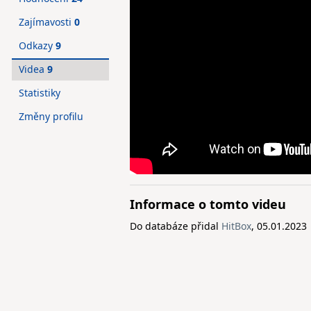
Zajímavosti
0
Odkazy
9
Videa
9
Statistiky
Změny profilu
Informace o tomto videu
Do databáze přidal
HitBox
, 05.01.2023