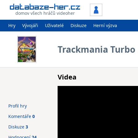
domov všech hráčů videoher
Hry
Vývojáři
Uživatelé
Diskuze
Herní výzva
Trackmania Turbo
Videa
Profil hry
Komentáře
0
Diskuze
3
Hodnocení
24